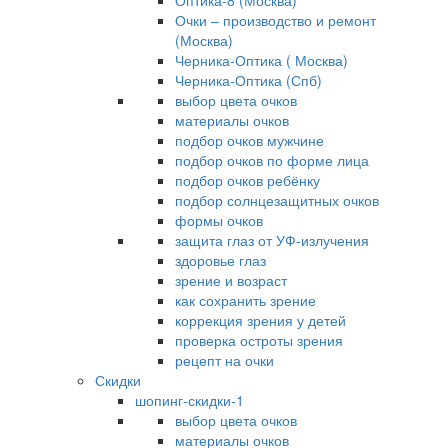
Оптика-8 (Москва)
Очки – производство и ремонт
(Москва)
Черника-Оптика ( Москва)
Черника-Оптика (Спб)
выбор цвета очков
материалы очков
подбор очков мужчине
подбор очков по форме лица
подбор очков ребёнку
подбор солнцезащитных очков
формы очков
защита глаз от УФ-излучения
здоровье глаз
зрение и возраст
как сохранить зрение
коррекция зрения у детей
проверка остроты зрения
рецепт на очки
Скидки
шопинг-скидки-1
выбор цвета очков
материалы очков