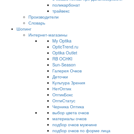
поликарбонат
трайвекс
Производители
Словарь
Шопинг
Интернет-магазины
My Optika
OpticTrend.ru
Optika Outlet
RB OCHKI
Sun-Season
Галерея Очков
Деточки
Культура Зрения
НетОптик
ОптикБокс
ОптиСтатус
Черника Оптика
выбор цвета очков
материалы очков
подбор очков мужчине
подбор очков по форме лица