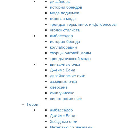
дизайнеры
истории брендов
мода подиумов
очковая мода
трендсеттеры, кино, инфлюенсеры
уголок стилиста
амбассадор
история бренда
коллаборации
творцы очковой моды
тренды очковой моды
винтажные очки
Джеймс Бонд
дизайнерские очки
звездные очки
оверсайз
очки унисекс
хипстерские очки
Герои
амбассадор
Джеймс Бонд
Звёздные очки
Интервью со звёздами