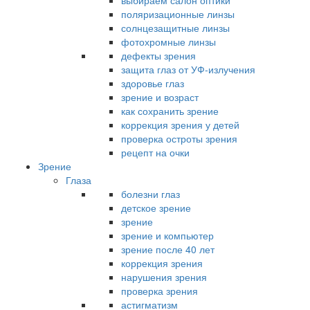
выбираем салон оптики
поляризационные линзы
солнцезащитные линзы
фотохромные линзы
дефекты зрения
защита глаз от УФ-излучения
здоровье глаз
зрение и возраст
как сохранить зрение
коррекция зрения у детей
проверка остроты зрения
рецепт на очки
Зрение
Глаза
болезни глаз
детское зрение
зрение
зрение и компьютер
зрение после 40 лет
коррекция зрения
нарушения зрения
проверка зрения
астигматизм