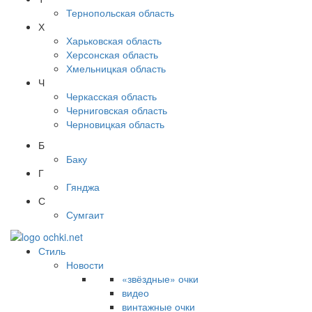
Тернопольская область
Х
Харьковская область
Херсонская область
Хмельницкая область
Ч
Черкасская область
Черниговская область
Черновицкая область
Б
Баку
Г
Гянджа
С
Сумгаит
Стиль
Новости
«звёздные» очки
видео
винтажные очки