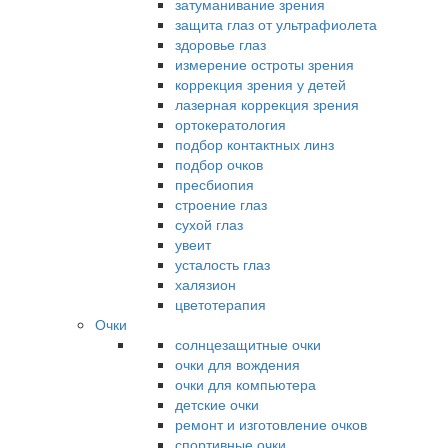
затуманивание зрения
защита глаз от ультрафиолета
здоровье глаз
измерение остроты зрения
коррекция зрения у детей
лазерная коррекция зрения
ортокератология
подбор контактных линз
подбор очков
пресбиопия
строение глаз
сухой глаз
увеит
усталость глаз
халязион
цветотерапия
Очки
солнцезащитные очки
очки для вождения
очки для компьютера
детские очки
ремонт и изготовление очков
спортивные очки