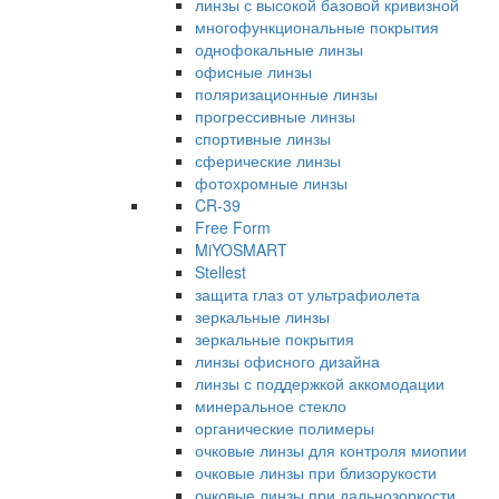
линзы с высокой базовой кривизной
многофункциональные покрытия
однофокальные линзы
офисные линзы
поляризационные линзы
прогрессивные линзы
спортивные линзы
сферические линзы
фотохромные линзы
CR-39
Free Form
MiYOSMART
Stellest
защита глаз от ультрафиолета
зеркальные линзы
зеркальные покрытия
линзы офисного дизайна
линзы с поддержкой аккомодации
минеральное стекло
органические полимеры
очковые линзы для контроля миопии
очковые линзы при близорукости
очковые линзы при дальнозоркости