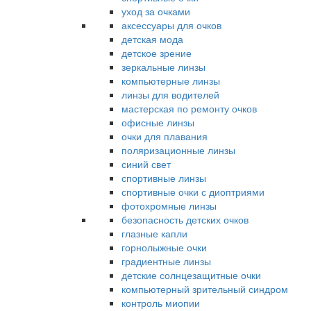
уход за очками
аксессуары для очков
детская мода
детское зрение
зеркальные линзы
компьютерные линзы
линзы для водителей
мастерская по ремонту очков
офисные линзы
очки для плавания
поляризационные линзы
синий свет
спортивные линзы
спортивные очки с диоптриями
фотохромные линзы
безопасность детских очков
глазные капли
горнолыжные очки
градиентные линзы
детские солнцезащитные очки
компьютерный зрительный синдром
контроль миопии