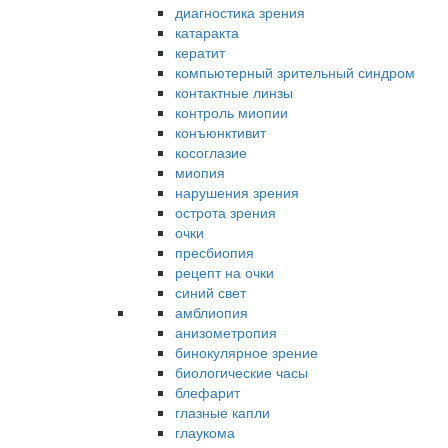
диагностика зрения
катаракта
кератит
компьютерный зрительный синдром
контактные линзы
контроль миопии
конъюнктивит
косоглазие
миопия
нарушения зрения
острота зрения
очки
пресбиопия
рецепт на очки
синий свет
амблиопия
анизометропия
бинокулярное зрение
биологические часы
блефарит
глазные капли
глаукома