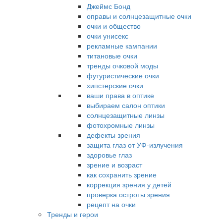
Джеймс Бонд
оправы и солнцезащитные очки
очки и общество
очки унисекс
рекламные кампании
титановые очки
тренды очковой моды
футуристические очки
хипстерские очки
ваши права в оптике
выбираем салон оптики
солнцезащитные линзы
фотохромные линзы
дефекты зрения
защита глаз от УФ-излучения
здоровье глаз
зрение и возраст
как сохранить зрение
коррекция зрения у детей
проверка остроты зрения
рецепт на очки
Тренды и герои