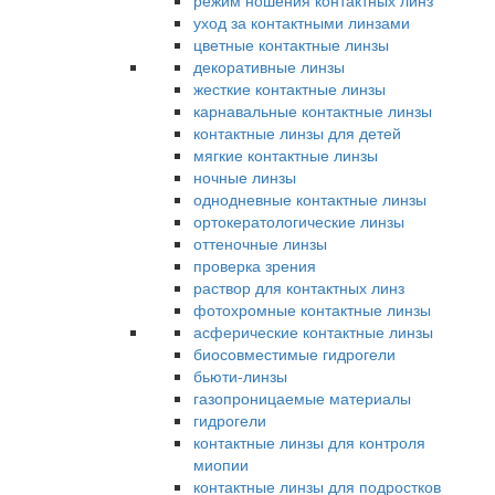
режим ношения контактных линз
уход за контактными линзами
цветные контактные линзы
декоративные линзы
жесткие контактные линзы
карнавальные контактные линзы
контактные линзы для детей
мягкие контактные линзы
ночные линзы
однодневные контактные линзы
ортокератологические линзы
оттеночные линзы
проверка зрения
раствор для контактных линз
фотохромные контактные линзы
асферические контактные линзы
биосовместимые гидрогели
бьюти-линзы
газопроницаемые материалы
гидрогели
контактные линзы для контроля
миопии
контактные линзы для подростков