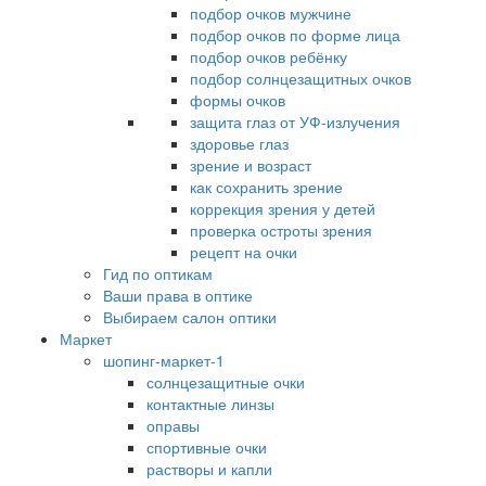
подбор очков мужчине
подбор очков по форме лица
подбор очков ребёнку
подбор солнцезащитных очков
формы очков
защита глаз от УФ-излучения
здоровье глаз
зрение и возраст
как сохранить зрение
коррекция зрения у детей
проверка остроты зрения
рецепт на очки
Гид по оптикам
Ваши права в оптике
Выбираем салон оптики
Маркет
шопинг-маркет-1
солнцезащитные очки
контактные линзы
оправы
спортивные очки
растворы и капли