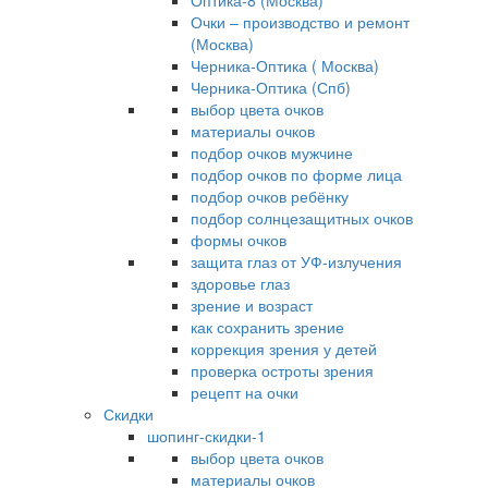
Оптика-8 (Москва)
Очки – производство и ремонт
(Москва)
Черника-Оптика ( Москва)
Черника-Оптика (Спб)
выбор цвета очков
материалы очков
подбор очков мужчине
подбор очков по форме лица
подбор очков ребёнку
подбор солнцезащитных очков
формы очков
защита глаз от УФ-излучения
здоровье глаз
зрение и возраст
как сохранить зрение
коррекция зрения у детей
проверка остроты зрения
рецепт на очки
Скидки
шопинг-скидки-1
выбор цвета очков
материалы очков