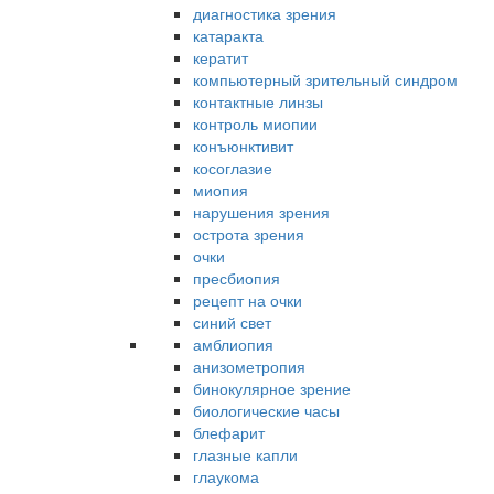
диагностика зрения
катаракта
кератит
компьютерный зрительный синдром
контактные линзы
контроль миопии
конъюнктивит
косоглазие
миопия
нарушения зрения
острота зрения
очки
пресбиопия
рецепт на очки
синий свет
амблиопия
анизометропия
бинокулярное зрение
биологические часы
блефарит
глазные капли
глаукома