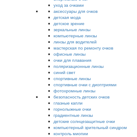
уход за очками
аксессуары для очков
детская мода
детское зрение
зеркальные линзы
компьютерные линзы
линзы для водителей
мастерская по ремонту очков
офисные линзы
очки для плавания
поляризационные линзы
синий свет
спортивные линзы
спортивные очки с диоптриями
фотохромные линзы
безопасность детских очков
глазные капли
горнолыжные очки
градиентные линзы
детские солнцезащитные очки
компьютерный зрительный синдром
контроль миопии