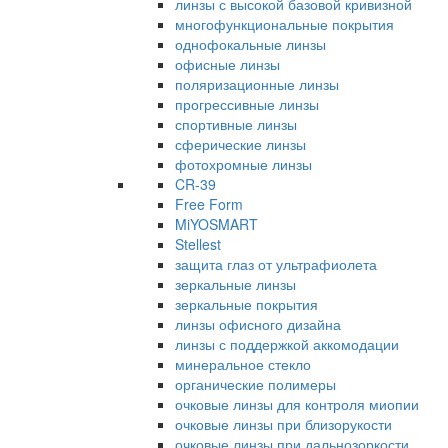
линзы с высокой базовой кривизной
многофункциональные покрытия
однофокальные линзы
офисные линзы
поляризационные линзы
прогрессивные линзы
спортивные линзы
сферические линзы
фотохромные линзы
CR-39
Free Form
MiYOSMART
Stellest
защита глаз от ультрафиолета
зеркальные линзы
зеркальные покрытия
линзы офисного дизайна
линзы с поддержкой аккомодации
минеральное стекло
органические полимеры
очковые линзы для контроля миопии
очковые линзы при близорукости
очковые линзы при дальнозоркости