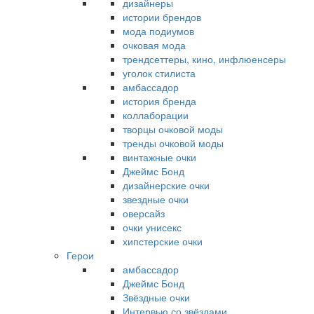
дизайнеры
истории брендов
мода подиумов
очковая мода
трендсеттеры, кино, инфлюенсеры
уголок стилиста
амбассадор
история бренда
коллаборации
творцы очковой моды
тренды очковой моды
винтажные очки
Джеймс Бонд
дизайнерские очки
звездные очки
оверсайз
очки унисекс
хипстерские очки
Герои
амбассадор
Джеймс Бонд
Звёздные очки
Интервью со звёздами