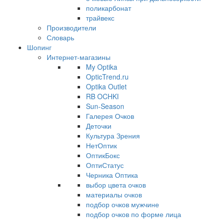
поликарбонат
трайвекс
Производители
Словарь
Шопинг
Интернет-магазины
My Optika
OpticTrend.ru
Optika Outlet
RB OCHKI
Sun-Season
Галерея Очков
Деточки
Культура Зрения
НетОптик
ОптикБокс
ОптиСтатус
Черника Оптика
выбор цвета очков
материалы очков
подбор очков мужчине
подбор очков по форме лица