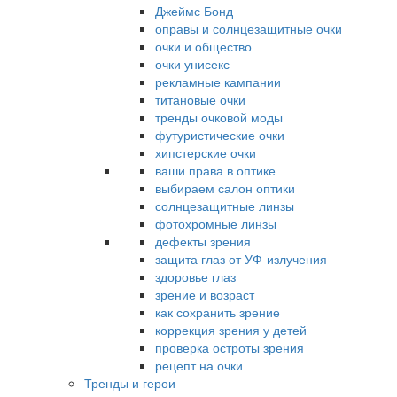
Джеймс Бонд
оправы и солнцезащитные очки
очки и общество
очки унисекс
рекламные кампании
титановые очки
тренды очковой моды
футуристические очки
хипстерские очки
ваши права в оптике
выбираем салон оптики
солнцезащитные линзы
фотохромные линзы
дефекты зрения
защита глаз от УФ-излучения
здоровье глаз
зрение и возраст
как сохранить зрение
коррекция зрения у детей
проверка остроты зрения
рецепт на очки
Тренды и герои