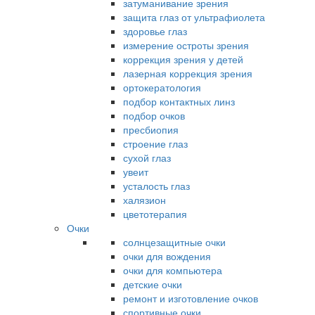
затуманивание зрения
защита глаз от ультрафиолета
здоровье глаз
измерение остроты зрения
коррекция зрения у детей
лазерная коррекция зрения
ортокератология
подбор контактных линз
подбор очков
пресбиопия
строение глаз
сухой глаз
увеит
усталость глаз
халязион
цветотерапия
Очки
солнцезащитные очки
очки для вождения
очки для компьютера
детские очки
ремонт и изготовление очков
спортивные очки