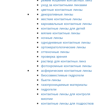
режим ношения контактных линз
уход за контактными линзами
цветные контактные линзы
декоративные линзы
жесткие контактные линзы
карнавальные контактные линзы
контактные линзы для детей
мягкие контактные линзы
ночные линзы
однодневные контактные линзы
ортокератологические линзы
оттеночные линзы
проверка зрения
раствор для контактных линз
фотохромные контактные линзы
асферические контактные линзы
биосовместимые гидрогели
бьюти-линзы
газопроницаемые материалы
гидрогели
контактные линзы для контроля
миопии
контактные линзы для подростков