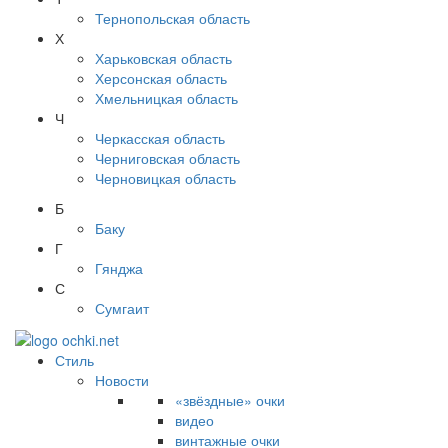
Тернопольская область
Х
Харьковская область
Херсонская область
Хмельницкая область
Ч
Черкасская область
Черниговская область
Черновицкая область
Б
Баку
Г
Гянджа
С
Сумгаит
Стиль
Новости
«звёздные» очки
видео
винтажные очки