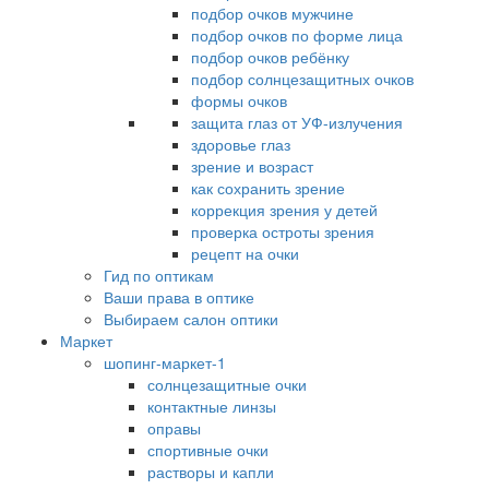
подбор очков мужчине
подбор очков по форме лица
подбор очков ребёнку
подбор солнцезащитных очков
формы очков
защита глаз от УФ-излучения
здоровье глаз
зрение и возраст
как сохранить зрение
коррекция зрения у детей
проверка остроты зрения
рецепт на очки
Гид по оптикам
Ваши права в оптике
Выбираем салон оптики
Маркет
шопинг-маркет-1
солнцезащитные очки
контактные линзы
оправы
спортивные очки
растворы и капли