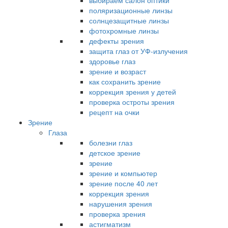
выбираем салон оптики
поляризационные линзы
солнцезащитные линзы
фотохромные линзы
дефекты зрения
защита глаз от УФ-излучения
здоровье глаз
зрение и возраст
как сохранить зрение
коррекция зрения у детей
проверка остроты зрения
рецепт на очки
Зрение
Глаза
болезни глаз
детское зрение
зрение
зрение и компьютер
зрение после 40 лет
коррекция зрения
нарушения зрения
проверка зрения
астигматизм