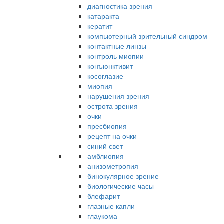
диагностика зрения
катаракта
кератит
компьютерный зрительный синдром
контактные линзы
контроль миопии
конъюнктивит
косоглазие
миопия
нарушения зрения
острота зрения
очки
пресбиопия
рецепт на очки
синий свет
амблиопия
анизометропия
бинокулярное зрение
биологические часы
блефарит
глазные капли
глаукома