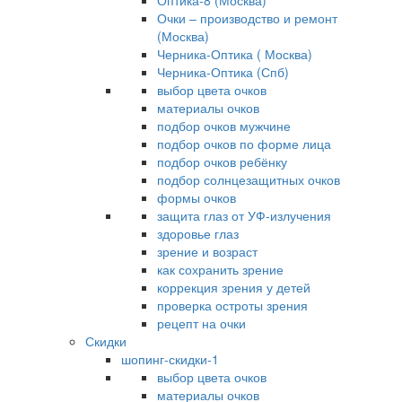
Оптика-8 (Москва)
Очки – производство и ремонт
(Москва)
Черника-Оптика ( Москва)
Черника-Оптика (Спб)
выбор цвета очков
материалы очков
подбор очков мужчине
подбор очков по форме лица
подбор очков ребёнку
подбор солнцезащитных очков
формы очков
защита глаз от УФ-излучения
здоровье глаз
зрение и возраст
как сохранить зрение
коррекция зрения у детей
проверка остроты зрения
рецепт на очки
Скидки
шопинг-скидки-1
выбор цвета очков
материалы очков