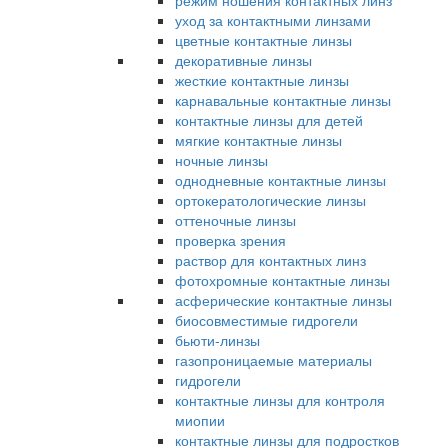
режим ношения контактных линз
уход за контактными линзами
цветные контактные линзы
декоративные линзы
жесткие контактные линзы
карнавальные контактные линзы
контактные линзы для детей
мягкие контактные линзы
ночные линзы
однодневные контактные линзы
ортокератологические линзы
оттеночные линзы
проверка зрения
раствор для контактных линз
фотохромные контактные линзы
асферические контактные линзы
биосовместимые гидрогели
бьюти-линзы
газопроницаемые материалы
гидрогели
контактные линзы для контроля
миопии
контактные линзы для подростков