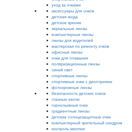
уход за очками
аксессуары для очков
детская мода
детское зрение
зеркальные линзы
компьютерные линзы
линзы для водителей
мастерская по ремонту очков
офисные линзы
очки для плавания
поляризационные линзы
синий свет
спортивные линзы
спортивные очки с диоптриями
фотохромные линзы
безопасность детских очков
глазные капли
горнолыжные очки
градиентные линзы
детские солнцезащитные очки
компьютерный зрительный синдром
контроль миопии