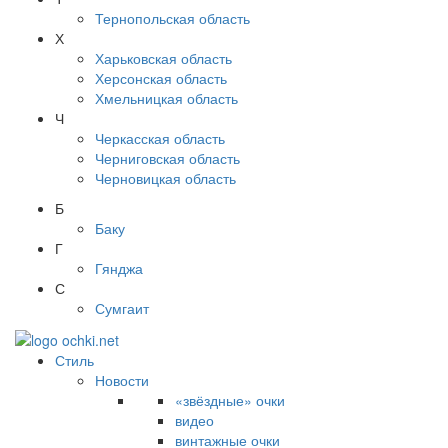
Тернопольская область
Х
Харьковская область
Херсонская область
Хмельницкая область
Ч
Черкасская область
Черниговская область
Черновицкая область
Б
Баку
Г
Гянджа
С
Сумгаит
Стиль
Новости
«звёздные» очки
видео
винтажные очки