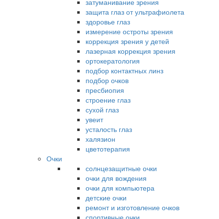
затуманивание зрения
защита глаз от ультрафиолета
здоровье глаз
измерение остроты зрения
коррекция зрения у детей
лазерная коррекция зрения
ортокератология
подбор контактных линз
подбор очков
пресбиопия
строение глаз
сухой глаз
увеит
усталость глаз
халязион
цветотерапия
Очки
солнцезащитные очки
очки для вождения
очки для компьютера
детские очки
ремонт и изготовление очков
спортивные очки