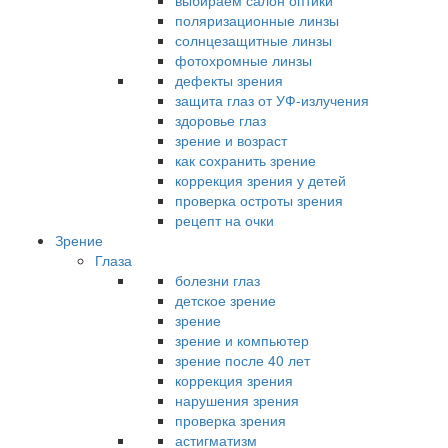
выбираем салон оптики
поляризационные линзы
солнцезащитные линзы
фотохромные линзы
дефекты зрения
защита глаз от УФ-излучения
здоровье глаз
зрение и возраст
как сохранить зрение
коррекция зрения у детей
проверка остроты зрения
рецепт на очки
Зрение
Глаза
болезни глаз
детское зрение
зрение
зрение и компьютер
зрение после 40 лет
коррекция зрения
нарушения зрения
проверка зрения
астигматизм