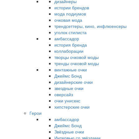
дизайнеры
истории брендов
мода подиумов
очковая мода
трендсеттеры, кино, инфлюенсеры
уголок стилиста
амбассадор
история бренда
коллаборации
творцы очковой моды
тренды очковой моды
винтажные очки
Джеймс Бонд
дизайнерские очки
звездные очки
оверсайз
очки унисекс
хипстерские очки
Герои
амбассадор
Джеймс Бонд
Звёздные очки
Интервью со звёздами