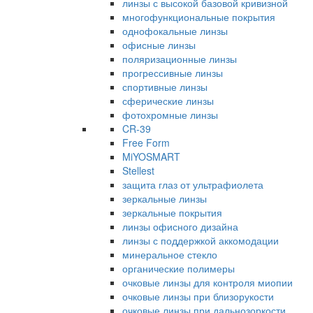
линзы с высокой базовой кривизной
многофункциональные покрытия
однофокальные линзы
офисные линзы
поляризационные линзы
прогрессивные линзы
спортивные линзы
сферические линзы
фотохромные линзы
CR-39
Free Form
MiYOSMART
Stellest
защита глаз от ультрафиолета
зеркальные линзы
зеркальные покрытия
линзы офисного дизайна
линзы с поддержкой аккомодации
минеральное стекло
органические полимеры
очковые линзы для контроля миопии
очковые линзы при близорукости
очковые линзы при дальнозоркости