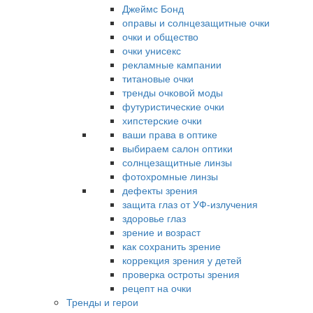
Джеймс Бонд
оправы и солнцезащитные очки
очки и общество
очки унисекс
рекламные кампании
титановые очки
тренды очковой моды
футуристические очки
хипстерские очки
ваши права в оптике
выбираем салон оптики
солнцезащитные линзы
фотохромные линзы
дефекты зрения
защита глаз от УФ-излучения
здоровье глаз
зрение и возраст
как сохранить зрение
коррекция зрения у детей
проверка остроты зрения
рецепт на очки
Тренды и герои