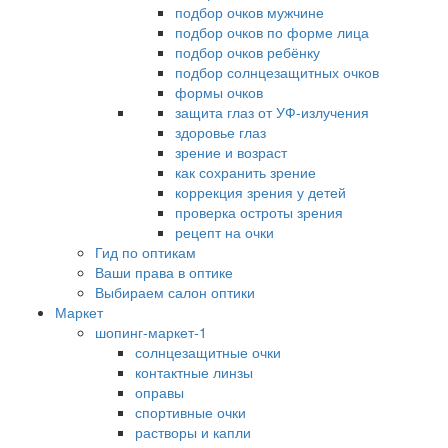
подбор очков мужчине
подбор очков по форме лица
подбор очков ребёнку
подбор солнцезащитных очков
формы очков
защита глаз от УФ-излучения
здоровье глаз
зрение и возраст
как сохранить зрение
коррекция зрения у детей
проверка остроты зрения
рецепт на очки
Гид по оптикам
Ваши права в оптике
Выбираем салон оптики
Маркет
шопинг-маркет-1
солнцезащитные очки
контактные линзы
оправы
спортивные очки
растворы и капли