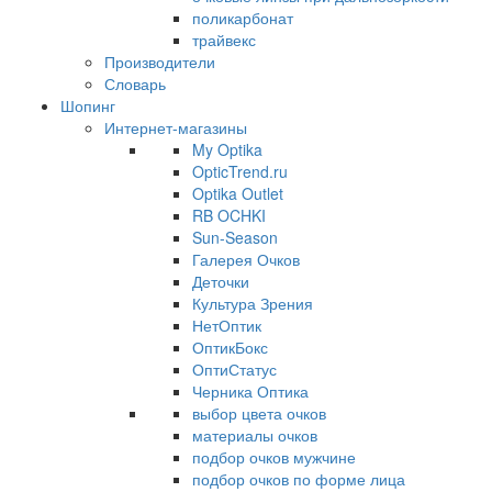
поликарбонат
трайвекс
Производители
Словарь
Шопинг
Интернет-магазины
My Optika
OpticTrend.ru
Optika Outlet
RB OCHKI
Sun-Season
Галерея Очков
Деточки
Культура Зрения
НетОптик
ОптикБокс
ОптиСтатус
Черника Оптика
выбор цвета очков
материалы очков
подбор очков мужчине
подбор очков по форме лица