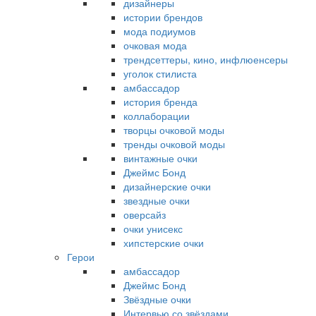
дизайнеры
истории брендов
мода подиумов
очковая мода
трендсеттеры, кино, инфлюенсеры
уголок стилиста
амбассадор
история бренда
коллаборации
творцы очковой моды
тренды очковой моды
винтажные очки
Джеймс Бонд
дизайнерские очки
звездные очки
оверсайз
очки унисекс
хипстерские очки
Герои
амбассадор
Джеймс Бонд
Звёздные очки
Интервью со звёздами