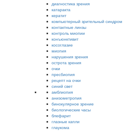
диагностика зрения
катаракта
кератит
компьютерный зрительный синдром
контактные линзы
контроль миопии
конъюнктивит
косоглазие
миопия
нарушения зрения
острота зрения
очки
пресбиопия
рецепт на очки
синий свет
амблиопия
анизометропия
бинокулярное зрение
биологические часы
блефарит
глазные капли
глаукома