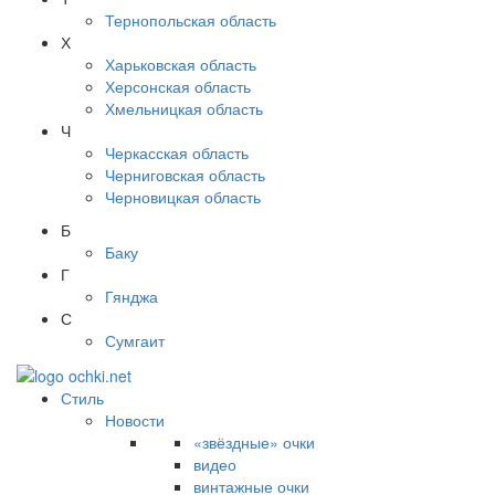
Тернопольская область
Х
Харьковская область
Херсонская область
Хмельницкая область
Ч
Черкасская область
Черниговская область
Черновицкая область
Б
Баку
Г
Гянджа
С
Сумгаит
Стиль
Новости
«звёздные» очки
видео
винтажные очки