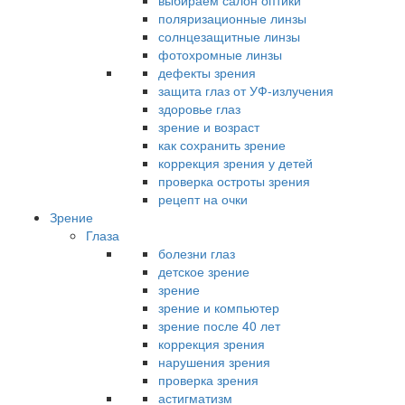
выбираем салон оптики
поляризационные линзы
солнцезащитные линзы
фотохромные линзы
дефекты зрения
защита глаз от УФ-излучения
здоровье глаз
зрение и возраст
как сохранить зрение
коррекция зрения у детей
проверка остроты зрения
рецепт на очки
Зрение
Глаза
болезни глаз
детское зрение
зрение
зрение и компьютер
зрение после 40 лет
коррекция зрения
нарушения зрения
проверка зрения
астигматизм