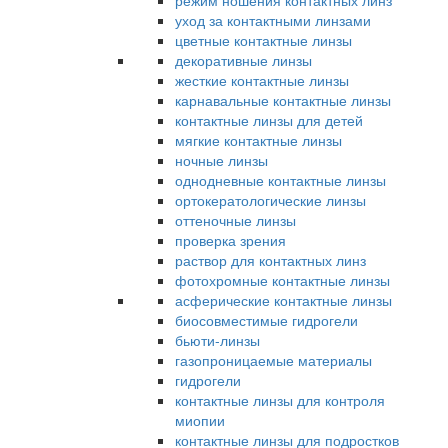
режим ношения контактных линз
уход за контактными линзами
цветные контактные линзы
декоративные линзы
жесткие контактные линзы
карнавальные контактные линзы
контактные линзы для детей
мягкие контактные линзы
ночные линзы
однодневные контактные линзы
ортокератологические линзы
оттеночные линзы
проверка зрения
раствор для контактных линз
фотохромные контактные линзы
асферические контактные линзы
биосовместимые гидрогели
бьюти-линзы
газопроницаемые материалы
гидрогели
контактные линзы для контроля
миопии
контактные линзы для подростков