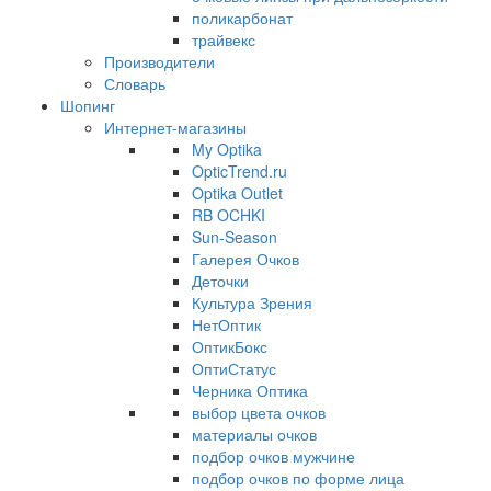
поликарбонат
трайвекс
Производители
Словарь
Шопинг
Интернет-магазины
My Optika
OpticTrend.ru
Optika Outlet
RB OCHKI
Sun-Season
Галерея Очков
Деточки
Культура Зрения
НетОптик
ОптикБокс
ОптиСтатус
Черника Оптика
выбор цвета очков
материалы очков
подбор очков мужчине
подбор очков по форме лица