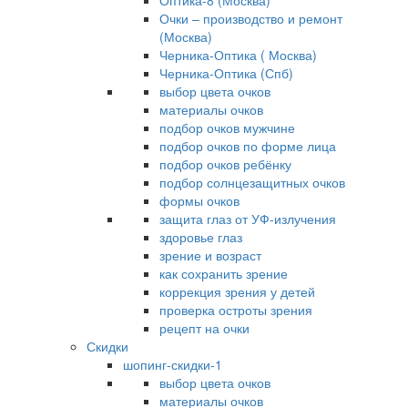
Оптика-8 (Москва)
Очки – производство и ремонт
(Москва)
Черника-Оптика ( Москва)
Черника-Оптика (Спб)
выбор цвета очков
материалы очков
подбор очков мужчине
подбор очков по форме лица
подбор очков ребёнку
подбор солнцезащитных очков
формы очков
защита глаз от УФ-излучения
здоровье глаз
зрение и возраст
как сохранить зрение
коррекция зрения у детей
проверка остроты зрения
рецепт на очки
Скидки
шопинг-скидки-1
выбор цвета очков
материалы очков