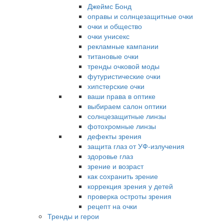
Джеймс Бонд
оправы и солнцезащитные очки
очки и общество
очки унисекс
рекламные кампании
титановые очки
тренды очковой моды
футуристические очки
хипстерские очки
ваши права в оптике
выбираем салон оптики
солнцезащитные линзы
фотохромные линзы
дефекты зрения
защита глаз от УФ-излучения
здоровье глаз
зрение и возраст
как сохранить зрение
коррекция зрения у детей
проверка остроты зрения
рецепт на очки
Тренды и герои