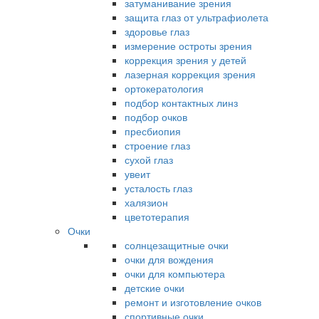
затуманивание зрения
защита глаз от ультрафиолета
здоровье глаз
измерение остроты зрения
коррекция зрения у детей
лазерная коррекция зрения
ортокератология
подбор контактных линз
подбор очков
пресбиопия
строение глаз
сухой глаз
увеит
усталость глаз
халязион
цветотерапия
Очки
солнцезащитные очки
очки для вождения
очки для компьютера
детские очки
ремонт и изготовление очков
спортивные очки