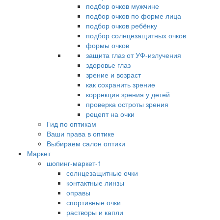
подбор очков мужчине
подбор очков по форме лица
подбор очков ребёнку
подбор солнцезащитных очков
формы очков
защита глаз от УФ-излучения
здоровье глаз
зрение и возраст
как сохранить зрение
коррекция зрения у детей
проверка остроты зрения
рецепт на очки
Гид по оптикам
Ваши права в оптике
Выбираем салон оптики
Маркет
шопинг-маркет-1
солнцезащитные очки
контактные линзы
оправы
спортивные очки
растворы и капли