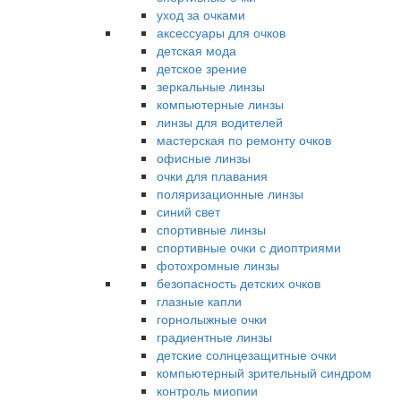
уход за очками
аксессуары для очков
детская мода
детское зрение
зеркальные линзы
компьютерные линзы
линзы для водителей
мастерская по ремонту очков
офисные линзы
очки для плавания
поляризационные линзы
синий свет
спортивные линзы
спортивные очки с диоптриями
фотохромные линзы
безопасность детских очков
глазные капли
горнолыжные очки
градиентные линзы
детские солнцезащитные очки
компьютерный зрительный синдром
контроль миопии