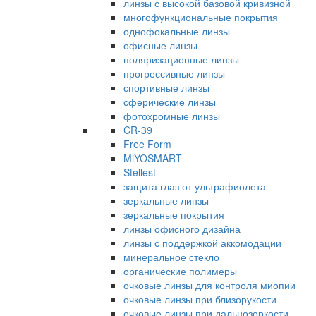
линзы с высокой базовой кривизной
многофункциональные покрытия
однофокальные линзы
офисные линзы
поляризационные линзы
прогрессивные линзы
спортивные линзы
сферические линзы
фотохромные линзы
CR-39
Free Form
MiYOSMART
Stellest
защита глаз от ультрафиолета
зеркальные линзы
зеркальные покрытия
линзы офисного дизайна
линзы с поддержкой аккомодации
минеральное стекло
органические полимеры
очковые линзы для контроля миопии
очковые линзы при близорукости
очковые линзы при дальнозоркости