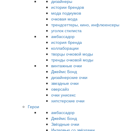
дизайнеры
истории брендов
мода подиумов
очковая мода
трендсеттеры, кино, инфлюенсеры
уголок стилиста
амбассадор
история бренда
коллаборации
творцы очковой моды
тренды очковой моды
винтажные очки
Джеймс Бонд
дизайнерские очки
звездные очки
оверсайз
очки унисекс
хипстерские очки
Герои
амбассадор
Джеймс Бонд
Звёздные очки
Интервью со звёздами