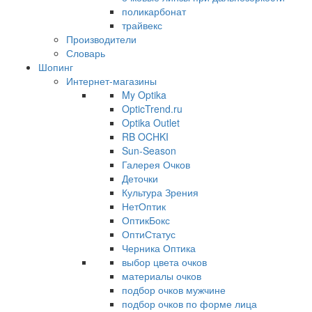
поликарбонат
трайвекс
Производители
Словарь
Шопинг
Интернет-магазины
My Optika
OpticTrend.ru
Optika Outlet
RB OCHKI
Sun-Season
Галерея Очков
Деточки
Культура Зрения
НетОптик
ОптикБокс
ОптиСтатус
Черника Оптика
выбор цвета очков
материалы очков
подбор очков мужчине
подбор очков по форме лица