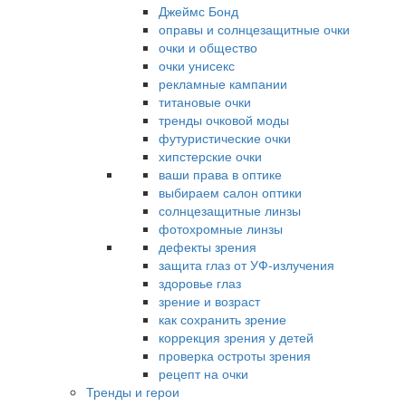
Джеймс Бонд
оправы и солнцезащитные очки
очки и общество
очки унисекс
рекламные кампании
титановые очки
тренды очковой моды
футуристические очки
хипстерские очки
ваши права в оптике
выбираем салон оптики
солнцезащитные линзы
фотохромные линзы
дефекты зрения
защита глаз от УФ-излучения
здоровье глаз
зрение и возраст
как сохранить зрение
коррекция зрения у детей
проверка остроты зрения
рецепт на очки
Тренды и герои