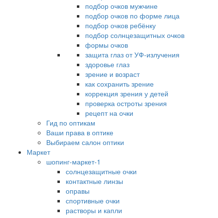
подбор очков мужчине
подбор очков по форме лица
подбор очков ребёнку
подбор солнцезащитных очков
формы очков
защита глаз от УФ-излучения
здоровье глаз
зрение и возраст
как сохранить зрение
коррекция зрения у детей
проверка остроты зрения
рецепт на очки
Гид по оптикам
Ваши права в оптике
Выбираем салон оптики
Маркет
шопинг-маркет-1
солнцезащитные очки
контактные линзы
оправы
спортивные очки
растворы и капли