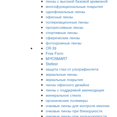
линзы с высокой базовой кривизной
многофункциональные покрытия
однофокальные линзы
офисные линзы
поляризационные линзы
прогрессивные линзы
спортивные линзы
сферические линзы
фотохромные линзы
CR-39
Free Form
MiYOSMART
Stellest
защита глаз от ультрафиолета
зеркальные линзы
зеркальные покрытия
линзы офисного дизайна
линзы с поддержкой аккомодации
минеральное стекло
органические полимеры
очковые линзы для контроля миопии
очковые линзы при близорукости
очковые линзы при дальнозоркости