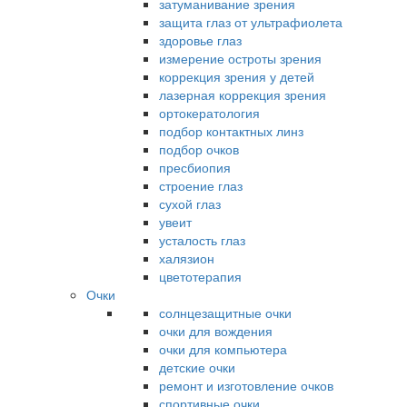
затуманивание зрения
защита глаз от ультрафиолета
здоровье глаз
измерение остроты зрения
коррекция зрения у детей
лазерная коррекция зрения
ортокератология
подбор контактных линз
подбор очков
пресбиопия
строение глаз
сухой глаз
увеит
усталость глаз
халязион
цветотерапия
Очки
солнцезащитные очки
очки для вождения
очки для компьютера
детские очки
ремонт и изготовление очков
спортивные очки