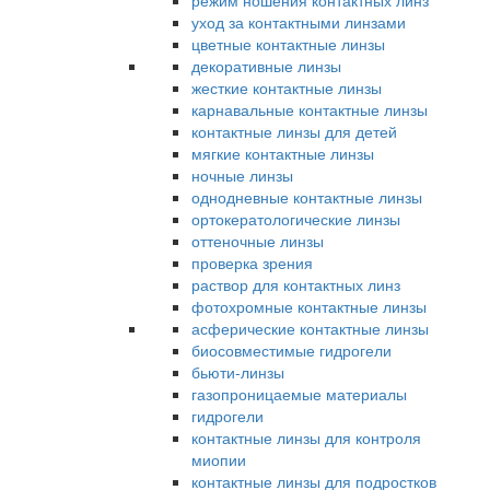
режим ношения контактных линз
уход за контактными линзами
цветные контактные линзы
декоративные линзы
жесткие контактные линзы
карнавальные контактные линзы
контактные линзы для детей
мягкие контактные линзы
ночные линзы
однодневные контактные линзы
ортокератологические линзы
оттеночные линзы
проверка зрения
раствор для контактных линз
фотохромные контактные линзы
асферические контактные линзы
биосовместимые гидрогели
бьюти-линзы
газопроницаемые материалы
гидрогели
контактные линзы для контроля
миопии
контактные линзы для подростков