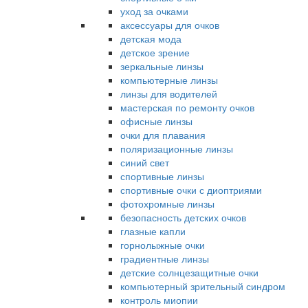
уход за очками
аксессуары для очков
детская мода
детское зрение
зеркальные линзы
компьютерные линзы
линзы для водителей
мастерская по ремонту очков
офисные линзы
очки для плавания
поляризационные линзы
синий свет
спортивные линзы
спортивные очки с диоптриями
фотохромные линзы
безопасность детских очков
глазные капли
горнолыжные очки
градиентные линзы
детские солнцезащитные очки
компьютерный зрительный синдром
контроль миопии