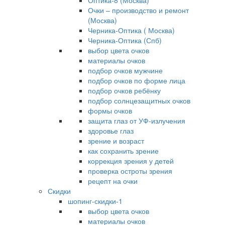
Оптика-8 (Москва)
Очки – производство и ремонт
(Москва)
Черника-Оптика ( Москва)
Черника-Оптика (Спб)
выбор цвета очков
материалы очков
подбор очков мужчине
подбор очков по форме лица
подбор очков ребёнку
подбор солнцезащитных очков
формы очков
защита глаз от УФ-излучения
здоровье глаз
зрение и возраст
как сохранить зрение
коррекция зрения у детей
проверка остроты зрения
рецепт на очки
Скидки
шопинг-скидки-1
выбор цвета очков
материалы очков