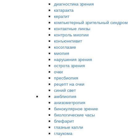
диагностика зрения
катаракта
кератит
компьютерный зрительный синдром
контактные линзы
контроль миопии
конъюнктивит
косоглазие
миопия
нарушения зрения
острота зрения
очки
пресбиопия
рецепт на очки
синий свет
амблиопия
анизометропия
бинокулярное зрение
биологические часы
блефарит
глазные капли
глаукома