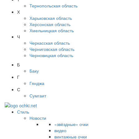
Тернопольская область
Х
Харьковская область
Херсонская область
Хмельницкая область
Ч
Черкасская область
Черниговская область
Черновицкая область
Б
Баку
Г
Гянджа
С
Сумгаит
Стиль
Новости
«звёздные» очки
видео
винтажные очки