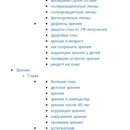
выбираем салон оптики
поляризационные линзы
солнцезащитные линзы
фотохромные линзы
дефекты зрения
защита глаз от УФ-излучения
здоровье глаз
зрение и возраст
как сохранить зрение
коррекция зрения у детей
проверка остроты зрения
рецепт на очки
Зрение
Глаза
болезни глаз
детское зрение
зрение
зрение и компьютер
зрение после 40 лет
коррекция зрения
нарушения зрения
проверка зрения
астигматизм