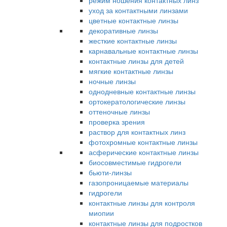
режим ношения контактных линз
уход за контактными линзами
цветные контактные линзы
декоративные линзы
жесткие контактные линзы
карнавальные контактные линзы
контактные линзы для детей
мягкие контактные линзы
ночные линзы
однодневные контактные линзы
ортокератологические линзы
оттеночные линзы
проверка зрения
раствор для контактных линз
фотохромные контактные линзы
асферические контактные линзы
биосовместимые гидрогели
бьюти-линзы
газопроницаемые материалы
гидрогели
контактные линзы для контроля
миопии
контактные линзы для подростков