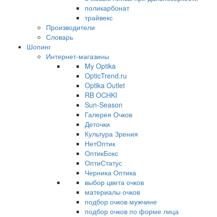
поликарбонат
трайвекс
Производители
Словарь
Шопинг
Интернет-магазины
My Optika
OpticTrend.ru
Optika Outlet
RB OCHKI
Sun-Season
Галерея Очков
Деточки
Культура Зрения
НетОптик
ОптикБокс
ОптиСтатус
Черника Оптика
выбор цвета очков
материалы очков
подбор очков мужчине
подбор очков по форме лица