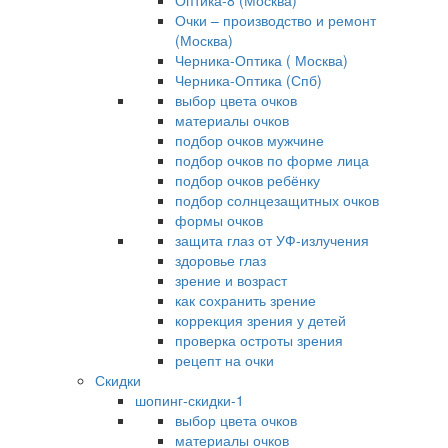
Оптика-8 (Москва)
Очки – производство и ремонт
(Москва)
Черника-Оптика ( Москва)
Черника-Оптика (Спб)
выбор цвета очков
материалы очков
подбор очков мужчине
подбор очков по форме лица
подбор очков ребёнку
подбор солнцезащитных очков
формы очков
защита глаз от УФ-излучения
здоровье глаз
зрение и возраст
как сохранить зрение
коррекция зрения у детей
проверка остроты зрения
рецепт на очки
Скидки
шопинг-скидки-1
выбор цвета очков
материалы очков