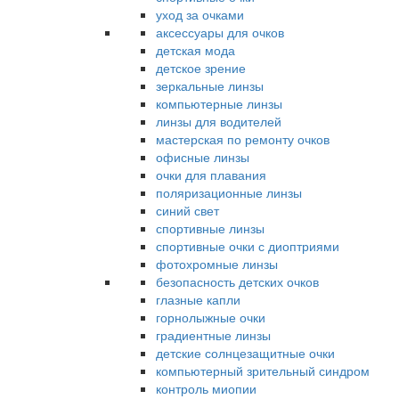
уход за очками
аксессуары для очков
детская мода
детское зрение
зеркальные линзы
компьютерные линзы
линзы для водителей
мастерская по ремонту очков
офисные линзы
очки для плавания
поляризационные линзы
синий свет
спортивные линзы
спортивные очки с диоптриями
фотохромные линзы
безопасность детских очков
глазные капли
горнолыжные очки
градиентные линзы
детские солнцезащитные очки
компьютерный зрительный синдром
контроль миопии