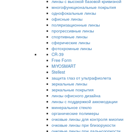
линзы с высокой базовой кривизной
многофункциональные покрытия
однофокальные линзы
офисные линзы
поляризационные линзы
прогрессивные линзы
спортивные линзы
сферические линзы
фотохромные линзы
CR-39
Free Form
MiYOSMART
Stellest
защита глаз от ультрафиолета
зеркальные линзы
зеркальные покрытия
линзы офисного дизайна
линзы с поддержкой аккомодации
минеральное стекло
органические полимеры
очковые линзы для контроля миопии
очковые линзы при близорукости
очковые линзы при дальнозоркости