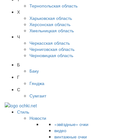
Тернопольская область
Х
Харьковская область
Херсонская область
Хмельницкая область
Ч
Черкасская область
Черниговская область
Черновицкая область
Б
Баку
Г
Гянджа
С
Сумгаит
Стиль
Новости
«звёздные» очки
видео
винтажные очки