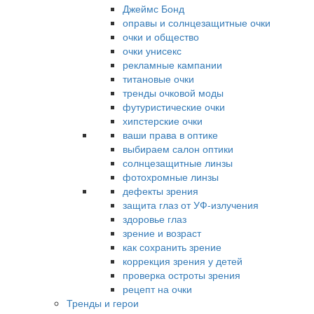
Джеймс Бонд
оправы и солнцезащитные очки
очки и общество
очки унисекс
рекламные кампании
титановые очки
тренды очковой моды
футуристические очки
хипстерские очки
ваши права в оптике
выбираем салон оптики
солнцезащитные линзы
фотохромные линзы
дефекты зрения
защита глаз от УФ-излучения
здоровье глаз
зрение и возраст
как сохранить зрение
коррекция зрения у детей
проверка остроты зрения
рецепт на очки
Тренды и герои