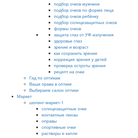
подбор очков мужчине
подбор очков по форме лица
подбор очков ребёнку
подбор солнцезащитных очков
формы очков
защита глаз от УФ-излучения
здоровье глаз
зрение и возраст
как сохранить зрение
коррекция зрения у детей
проверка остроты зрения
рецепт на очки
Гид по оптикам
Ваши права в оптике
Выбираем салон оптики
Маркет
шопинг-маркет-1
солнцезащитные очки
контактные линзы
оправы
спортивные очки
растворы и капли