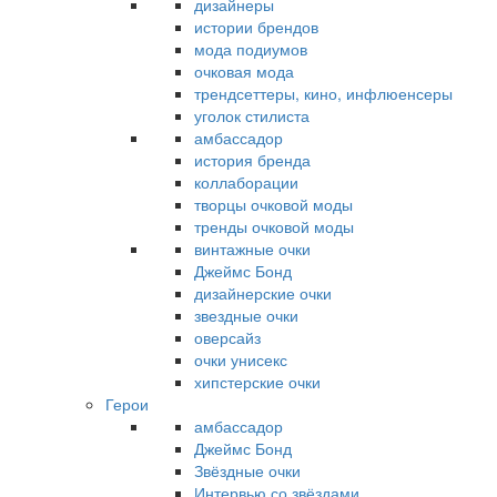
дизайнеры
истории брендов
мода подиумов
очковая мода
трендсеттеры, кино, инфлюенсеры
уголок стилиста
амбассадор
история бренда
коллаборации
творцы очковой моды
тренды очковой моды
винтажные очки
Джеймс Бонд
дизайнерские очки
звездные очки
оверсайз
очки унисекс
хипстерские очки
Герои
амбассадор
Джеймс Бонд
Звёздные очки
Интервью со звёздами