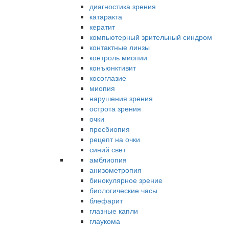
диагностика зрения
катаракта
кератит
компьютерный зрительный синдром
контактные линзы
контроль миопии
конъюнктивит
косоглазие
миопия
нарушения зрения
острота зрения
очки
пресбиопия
рецепт на очки
синий свет
амблиопия
анизометропия
бинокулярное зрение
биологические часы
блефарит
глазные капли
глаукома