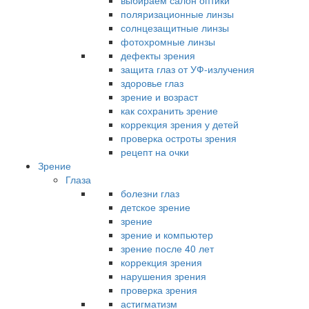
выбираем салон оптики
поляризационные линзы
солнцезащитные линзы
фотохромные линзы
дефекты зрения
защита глаз от УФ-излучения
здоровье глаз
зрение и возраст
как сохранить зрение
коррекция зрения у детей
проверка остроты зрения
рецепт на очки
Зрение
Глаза
болезни глаз
детское зрение
зрение
зрение и компьютер
зрение после 40 лет
коррекция зрения
нарушения зрения
проверка зрения
астигматизм