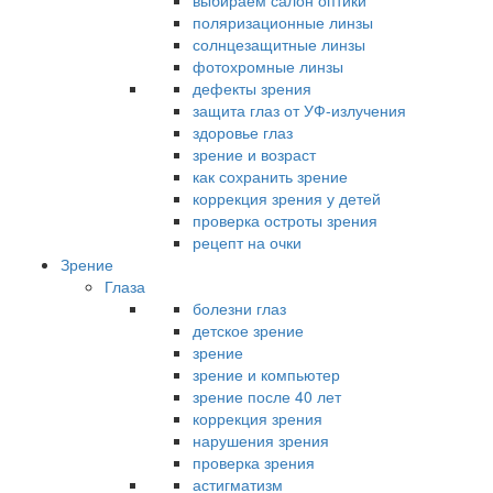
выбираем салон оптики
поляризационные линзы
солнцезащитные линзы
фотохромные линзы
дефекты зрения
защита глаз от УФ-излучения
здоровье глаз
зрение и возраст
как сохранить зрение
коррекция зрения у детей
проверка остроты зрения
рецепт на очки
Зрение
Глаза
болезни глаз
детское зрение
зрение
зрение и компьютер
зрение после 40 лет
коррекция зрения
нарушения зрения
проверка зрения
астигматизм