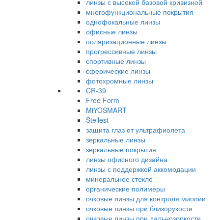
линзы с высокой базовой кривизной
многофункциональные покрытия
однофокальные линзы
офисные линзы
поляризационные линзы
прогрессивные линзы
спортивные линзы
сферические линзы
фотохромные линзы
CR-39
Free Form
MiYOSMART
Stellest
защита глаз от ультрафиолета
зеркальные линзы
зеркальные покрытия
линзы офисного дизайна
линзы с поддержкой аккомодации
минеральное стекло
органические полимеры
очковые линзы для контроля миопии
очковые линзы при близорукости
очковые линзы при дальнозоркости