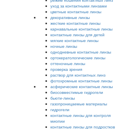
режим ношения контактных линз
уход за контактными линзами
цветные контактные линзы
декоративные линзы
жесткие контактные линзы
карнавальные контактные линзы
контактные линзы для детей
мягкие контактные линзы
ночные линзы
однодневные контактные линзы
ортокератологические линзы
оттеночные линзы
проверка зрения
раствор для контактных линз
фотохромные контактные линзы
асферические контактные линзы
биосовместимые гидрогели
бьюти-линзы
газопроницаемые материалы
гидрогели
контактные линзы для контроля
миопии
контактные линзы для подростков