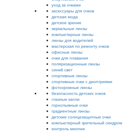
уход за очками
аксессуары для очков
детская мода
детское зрение
зеркальные линзы
компьютерные линзы
линзы для водителей
мастерская по ремонту очков
офисные линзы
очки для плавания
поляризационные линзы
синий свет
спортивные линзы
спортивные очки с диоптриями
фотохромные линзы
безопасность детских очков
глазные капли
горнолыжные очки
градиентные линзы
детские солнцезащитные очки
компьютерный зрительный синдром
контроль миопии