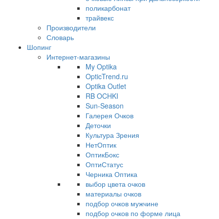
поликарбонат
трайвекс
Производители
Словарь
Шопинг
Интернет-магазины
My Optika
OpticTrend.ru
Optika Outlet
RB OCHKI
Sun-Season
Галерея Очков
Деточки
Культура Зрения
НетОптик
ОптикБокс
ОптиСтатус
Черника Оптика
выбор цвета очков
материалы очков
подбор очков мужчине
подбор очков по форме лица