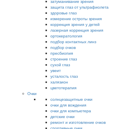
затуманивание зрения
защита глаз от ультрафиолета
здоровье глаз
измерение остроты зрения
коррекция зрения у детей
лазерная коррекция зрения
ортокератология
подбор контактных линз
подбор очков
пресбиопия
строение глаз
сухой глаз
увеит
усталость глаз
халязион
цветотерапия
Очки
солнцезащитные очки
очки для вождения
очки для компьютера
детские очки
ремонт и изготовление очков
спортивные очки