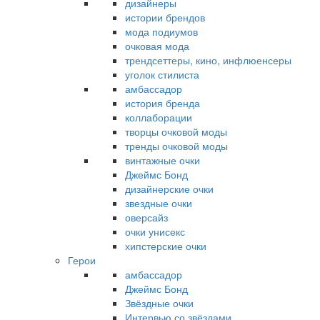
дизайнеры
истории брендов
мода подиумов
очковая мода
трендсеттеры, кино, инфлюенсеры
уголок стилиста
амбассадор
история бренда
коллаборации
творцы очковой моды
тренды очковой моды
винтажные очки
Джеймс Бонд
дизайнерские очки
звездные очки
оверсайз
очки унисекс
хипстерские очки
Герои
амбассадор
Джеймс Бонд
Звёздные очки
Интервью со звёздами