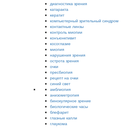
диагностика зрения
катаракта
кератит
компьютерный зрительный синдром
контактные линзы
контроль миопии
конъюнктивит
косоглазие
миопия
нарушения зрения
острота зрения
очки
пресбиопия
рецепт на очки
синий свет
амблиопия
анизометропия
бинокулярное зрение
биологические часы
блефарит
глазные капли
глаукома