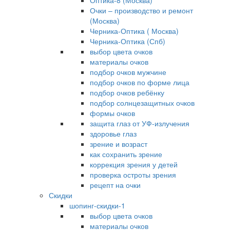
Оптика-8 (Москва)
Очки – производство и ремонт
(Москва)
Черника-Оптика ( Москва)
Черника-Оптика (Спб)
выбор цвета очков
материалы очков
подбор очков мужчине
подбор очков по форме лица
подбор очков ребёнку
подбор солнцезащитных очков
формы очков
защита глаз от УФ-излучения
здоровье глаз
зрение и возраст
как сохранить зрение
коррекция зрения у детей
проверка остроты зрения
рецепт на очки
Скидки
шопинг-скидки-1
выбор цвета очков
материалы очков