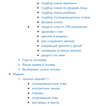
подбор очков мужчине
подбор очков по форме лица
подбор очков ребёнку
подбор солнцезащитных очков
формы очков
защита глаз от УФ-излучения
здоровье глаз
зрение и возраст
как сохранить зрение
коррекция зрения у детей
проверка остроты зрения
рецепт на очки
Гид по оптикам
Ваши права в оптике
Выбираем салон оптики
Маркет
шопинг-маркет-1
солнцезащитные очки
контактные линзы
оправы
спортивные очки
растворы и капли