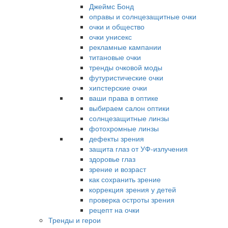
Джеймс Бонд
оправы и солнцезащитные очки
очки и общество
очки унисекс
рекламные кампании
титановые очки
тренды очковой моды
футуристические очки
хипстерские очки
ваши права в оптике
выбираем салон оптики
солнцезащитные линзы
фотохромные линзы
дефекты зрения
защита глаз от УФ-излучения
здоровье глаз
зрение и возраст
как сохранить зрение
коррекция зрения у детей
проверка остроты зрения
рецепт на очки
Тренды и герои