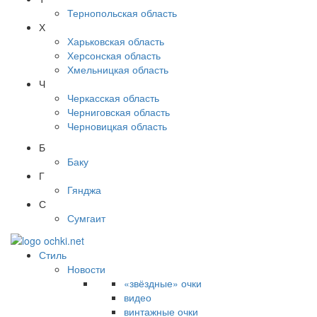
Тернопольская область
Х
Харьковская область
Херсонская область
Хмельницкая область
Ч
Черкасская область
Черниговская область
Черновицкая область
Б
Баку
Г
Гянджа
С
Сумгаит
Стиль
Новости
«звёздные» очки
видео
винтажные очки