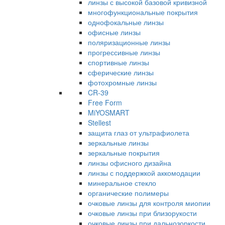
линзы с высокой базовой кривизной
многофункциональные покрытия
однофокальные линзы
офисные линзы
поляризационные линзы
прогрессивные линзы
спортивные линзы
сферические линзы
фотохромные линзы
CR-39
Free Form
MiYOSMART
Stellest
защита глаз от ультрафиолета
зеркальные линзы
зеркальные покрытия
линзы офисного дизайна
линзы с поддержкой аккомодации
минеральное стекло
органические полимеры
очковые линзы для контроля миопии
очковые линзы при близорукости
очковые линзы при дальнозоркости