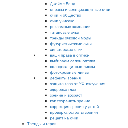
Джеймс Бонд
оправы и солнцезащитные очки
очки и общество
очки унисекс
рекламные кампании
титановые очки
тренды очковой моды
футуристические очки
хипстерские очки
ваши права в оптике
выбираем салон оптики
солнцезащитные линзы
фотохромные линзы
дефекты зрения
защита глаз от УФ-излучения
здоровье глаз
зрение и возраст
как сохранить зрение
коррекция зрения у детей
проверка остроты зрения
рецепт на очки
Тренды и герои