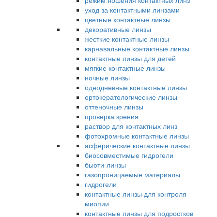
режим ношения контактных линз
уход за контактными линзами
цветные контактные линзы
декоративные линзы
жесткие контактные линзы
карнавальные контактные линзы
контактные линзы для детей
мягкие контактные линзы
ночные линзы
однодневные контактные линзы
ортокератологические линзы
оттеночные линзы
проверка зрения
раствор для контактных линз
фотохромные контактные линзы
асферические контактные линзы
биосовместимые гидрогели
бьюти-линзы
газопроницаемые материалы
гидрогели
контактные линзы для контроля
миопии
контактные линзы для подростков