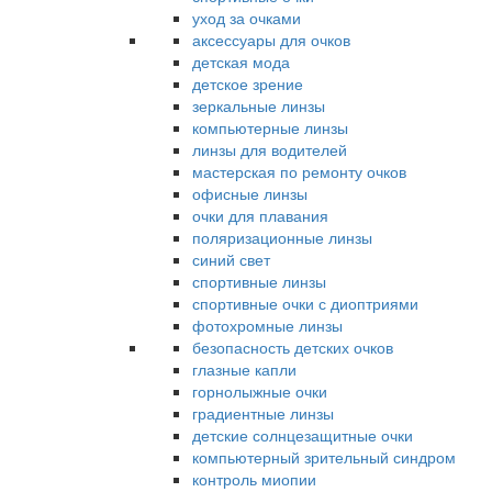
уход за очками
аксессуары для очков
детская мода
детское зрение
зеркальные линзы
компьютерные линзы
линзы для водителей
мастерская по ремонту очков
офисные линзы
очки для плавания
поляризационные линзы
синий свет
спортивные линзы
спортивные очки с диоптриями
фотохромные линзы
безопасность детских очков
глазные капли
горнолыжные очки
градиентные линзы
детские солнцезащитные очки
компьютерный зрительный синдром
контроль миопии