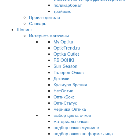
поликарбонат
трайвекс
Производители
Словарь
Шопинг
Интернет-магазины
My Optika
OpticTrend.ru
Optika Outlet
RB OCHKI
Sun-Season
Галерея Очков
Деточки
Культура Зрения
НетОптик
ОптикБокс
ОптиСтатус
Черника Оптика
выбор цвета очков
материалы очков
подбор очков мужчине
подбор очков по форме лица