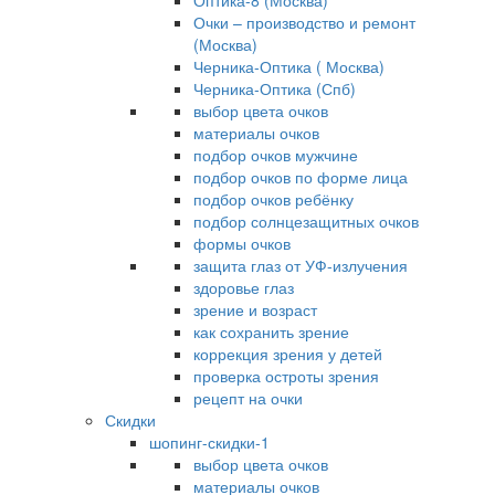
Оптика-8 (Москва)
Очки – производство и ремонт
(Москва)
Черника-Оптика ( Москва)
Черника-Оптика (Спб)
выбор цвета очков
материалы очков
подбор очков мужчине
подбор очков по форме лица
подбор очков ребёнку
подбор солнцезащитных очков
формы очков
защита глаз от УФ-излучения
здоровье глаз
зрение и возраст
как сохранить зрение
коррекция зрения у детей
проверка остроты зрения
рецепт на очки
Скидки
шопинг-скидки-1
выбор цвета очков
материалы очков