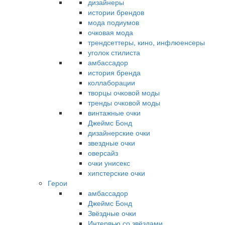
дизайнеры
истории брендов
мода подиумов
очковая мода
трендсеттеры, кино, инфлюенсеры
уголок стилиста
амбассадор
история бренда
коллаборации
творцы очковой моды
тренды очковой моды
винтажные очки
Джеймс Бонд
дизайнерские очки
звездные очки
оверсайз
очки унисекс
хипстерские очки
Герои
амбассадор
Джеймс Бонд
Звёздные очки
Интервью со звёздами