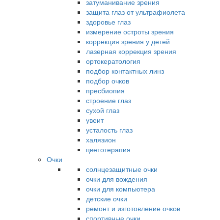
затуманивание зрения
защита глаз от ультрафиолета
здоровье глаз
измерение остроты зрения
коррекция зрения у детей
лазерная коррекция зрения
ортокератология
подбор контактных линз
подбор очков
пресбиопия
строение глаз
сухой глаз
увеит
усталость глаз
халязион
цветотерапия
Очки
солнцезащитные очки
очки для вождения
очки для компьютера
детские очки
ремонт и изготовление очков
спортивные очки