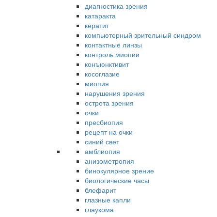
диагностика зрения
катаракта
кератит
компьютерный зрительный синдром
контактные линзы
контроль миопии
конъюнктивит
косоглазие
миопия
нарушения зрения
острота зрения
очки
пресбиопия
рецепт на очки
синий свет
амблиопия
анизометропия
бинокулярное зрение
биологические часы
блефарит
глазные капли
глаукома