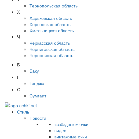
Тернопольская область
Х
Харьковская область
Херсонская область
Хмельницкая область
Ч
Черкасская область
Черниговская область
Черновицкая область
Б
Баку
Г
Гянджа
С
Сумгаит
Стиль
Новости
«звёздные» очки
видео
винтажные очки