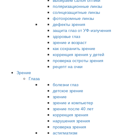
выбираем салон оптики
поляризационные линзы
солнцезащитные линзы
фотохромные линзы
дефекты зрения
защита глаз от УФ-излучения
здоровье глаз
зрение и возраст
как сохранить зрение
коррекция зрения у детей
проверка остроты зрения
рецепт на очки
Зрение
Глаза
болезни глаз
детское зрение
зрение
зрение и компьютер
зрение после 40 лет
коррекция зрения
нарушения зрения
проверка зрения
астигматизм