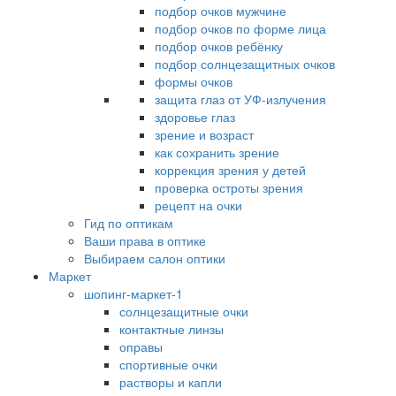
подбор очков мужчине
подбор очков по форме лица
подбор очков ребёнку
подбор солнцезащитных очков
формы очков
защита глаз от УФ-излучения
здоровье глаз
зрение и возраст
как сохранить зрение
коррекция зрения у детей
проверка остроты зрения
рецепт на очки
Гид по оптикам
Ваши права в оптике
Выбираем салон оптики
Маркет
шопинг-маркет-1
солнцезащитные очки
контактные линзы
оправы
спортивные очки
растворы и капли