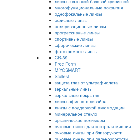
линзы с высокой базовой кривизной
многофункциональные покрытия
однофокальные линзы
офисные линзы
поляризационные линзы
прогрессивные линзы
спортивные линзы
сферические линзы
фотохромные линзы
CR-39
Free Form
MiYOSMART
Stellest
защита глаз от ультрафиолета
зеркальные линзы
зеркальные покрытия
линзы офисного дизайна
линзы с поддержкой аккомодации
минеральное стекло
органические полимеры
очковые линзы для контроля миопии
очковые линзы при близорукости
очковые линзы при дальнозоркости