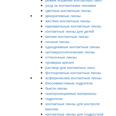
режим ношения контактных линз
уход за контактными линзами
цветные контактные линзы
декоративные линзы
жесткие контактные линзы
карнавальные контактные линзы
контактные линзы для детей
мягкие контактные линзы
ночные линзы
однодневные контактные линзы
ортокератологические линзы
оттеночные линзы
проверка зрения
раствор для контактных линз
фотохромные контактные линзы
асферические контактные линзы
биосовместимые гидрогели
бьюти-линзы
газопроницаемые материалы
гидрогели
контактные линзы для контроля
миопии
контактные линзы для подростков