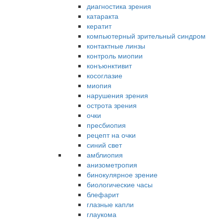
диагностика зрения
катаракта
кератит
компьютерный зрительный синдром
контактные линзы
контроль миопии
конъюнктивит
косоглазие
миопия
нарушения зрения
острота зрения
очки
пресбиопия
рецепт на очки
синий свет
амблиопия
анизометропия
бинокулярное зрение
биологические часы
блефарит
глазные капли
глаукома