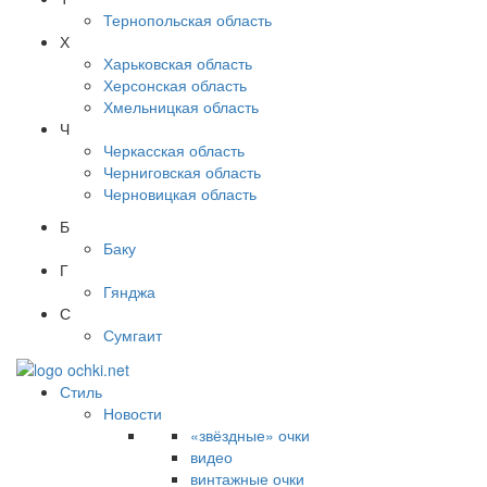
Тернопольская область
Х
Харьковская область
Херсонская область
Хмельницкая область
Ч
Черкасская область
Черниговская область
Черновицкая область
Б
Баку
Г
Гянджа
С
Сумгаит
Стиль
Новости
«звёздные» очки
видео
винтажные очки