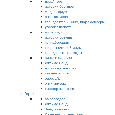
дизайнеры
истории брендов
мода подиумов
очковая мода
трендсеттеры, кино, инфлюенсеры
уголок стилиста
амбассадор
история бренда
коллаборации
творцы очковой моды
тренды очковой моды
винтажные очки
Джеймс Бонд
дизайнерские очки
звездные очки
оверсайз
очки унисекс
хипстерские очки
Герои
амбассадор
Джеймс Бонд
Звёздные очки
Интервью со звёздами