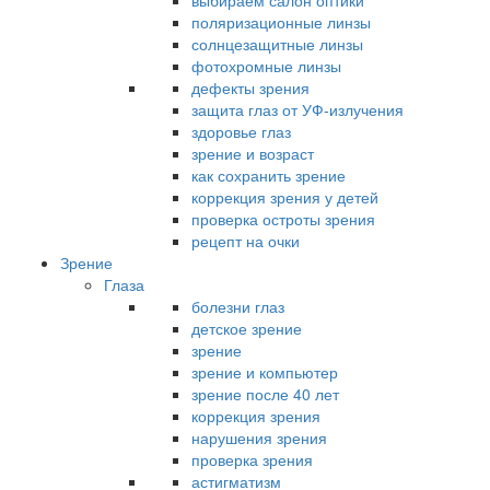
выбираем салон оптики
поляризационные линзы
солнцезащитные линзы
фотохромные линзы
дефекты зрения
защита глаз от УФ-излучения
здоровье глаз
зрение и возраст
как сохранить зрение
коррекция зрения у детей
проверка остроты зрения
рецепт на очки
Зрение
Глаза
болезни глаз
детское зрение
зрение
зрение и компьютер
зрение после 40 лет
коррекция зрения
нарушения зрения
проверка зрения
астигматизм