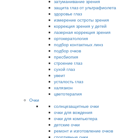
затуманивание зрения
защита глаз от ультрафиолета
здоровье глаз
измерение остроты зрения
коррекция зрения у детей
лазерная коррекция зрения
ортокератология
подбор контактных линз
подбор очков
пресбиопия
строение глаз
сухой глаз
увеит
усталость глаз
халязион
цветотерапия
Очки
солнцезащитные очки
очки для вождения
очки для компьютера
детские очки
ремонт и изготовление очков
спортивные очки