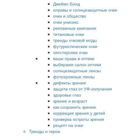
Джеймс Бонд
оправы и солнцезащитные очки
очки и общество
очки унисекс
рекламные кампании
титановые очки
тренды очковой моды
футуристические очки
хипстерские очки
ваши права в оптике
выбираем салон оптики
солнцезащитные линзы
фотохромные линзы
дефекты зрения
защита глаз от УФ-излучения
здоровье глаз
зрение и возраст
как сохранить зрение
коррекция зрения у детей
проверка остроты зрения
рецепт на очки
Тренды и герои