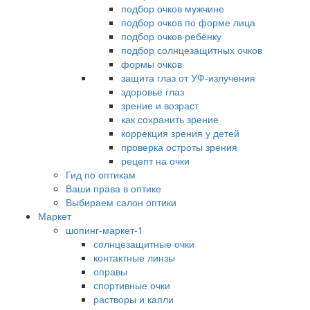
подбор очков мужчине
подбор очков по форме лица
подбор очков ребёнку
подбор солнцезащитных очков
формы очков
защита глаз от УФ-излучения
здоровье глаз
зрение и возраст
как сохранить зрение
коррекция зрения у детей
проверка остроты зрения
рецепт на очки
Гид по оптикам
Ваши права в оптике
Выбираем салон оптики
Маркет
шопинг-маркет-1
солнцезащитные очки
контактные линзы
оправы
спортивные очки
растворы и капли