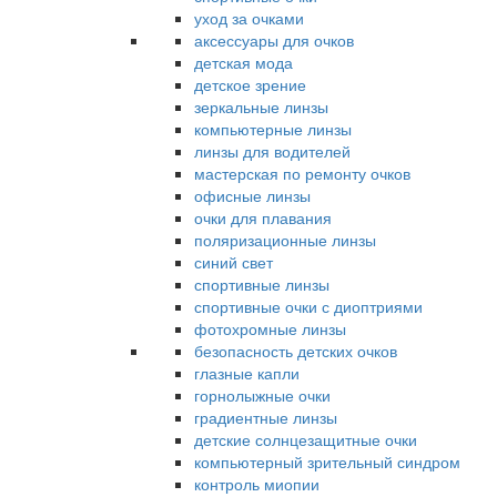
уход за очками
аксессуары для очков
детская мода
детское зрение
зеркальные линзы
компьютерные линзы
линзы для водителей
мастерская по ремонту очков
офисные линзы
очки для плавания
поляризационные линзы
синий свет
спортивные линзы
спортивные очки с диоптриями
фотохромные линзы
безопасность детских очков
глазные капли
горнолыжные очки
градиентные линзы
детские солнцезащитные очки
компьютерный зрительный синдром
контроль миопии