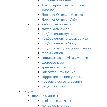
Оптика-8 (Москва)
Очки – производство и ремонт
(Москва)
Черника-Оптика ( Москва)
Черника-Оптика (Спб)
выбор цвета очков
материалы очков
подбор очков мужчине
подбор очков по форме лица
подбор очков ребёнку
подбор солнцезащитных очков
формы очков
защита глаз от УФ-излучения
здоровье глаз
зрение и возраст
как сохранить зрение
коррекция зрения у детей
проверка остроты зрения
рецепт на очки
Скидки
шопинг-скидки-1
выбор цвета очков
материалы очков