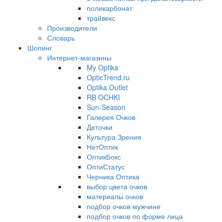
поликарбонат
трайвекс
Производители
Словарь
Шопинг
Интернет-магазины
My Optika
OpticTrend.ru
Optika Outlet
RB OCHKI
Sun-Season
Галерея Очков
Деточки
Культура Зрения
НетОптик
ОптикБокс
ОптиСтатус
Черника Оптика
выбор цвета очков
материалы очков
подбор очков мужчине
подбор очков по форме лица