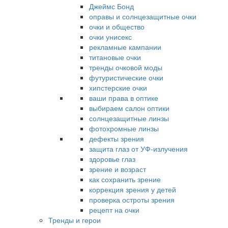
Джеймс Бонд
оправы и солнцезащитные очки
очки и общество
очки унисекс
рекламные кампании
титановые очки
тренды очковой моды
футуристические очки
хипстерские очки
ваши права в оптике
выбираем салон оптики
солнцезащитные линзы
фотохромные линзы
дефекты зрения
защита глаз от УФ-излучения
здоровье глаз
зрение и возраст
как сохранить зрение
коррекция зрения у детей
проверка остроты зрения
рецепт на очки
Тренды и герои