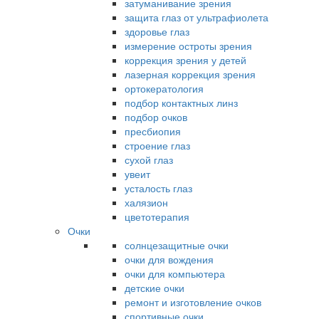
затуманивание зрения
защита глаз от ультрафиолета
здоровье глаз
измерение остроты зрения
коррекция зрения у детей
лазерная коррекция зрения
ортокератология
подбор контактных линз
подбор очков
пресбиопия
строение глаз
сухой глаз
увеит
усталость глаз
халязион
цветотерапия
Очки
солнцезащитные очки
очки для вождения
очки для компьютера
детские очки
ремонт и изготовление очков
спортивные очки