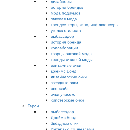
дизайнеры
истории брендов
мода подиумов
очковая мода
трендсеттеры, кино, инфлюенсеры
уголок стилиста
амбассадор
история бренда
коллаборации
творцы очковой моды
тренды очковой моды
винтажные очки
Джеймс Бонд
дизайнерские очки
звездные очки
оверсайз
очки унисекс
хипстерские очки
Герои
амбассадор
Джеймс Бонд
Звёздные очки
Интервью со звёздами