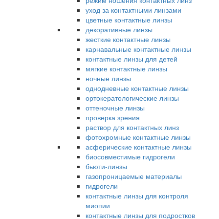
режим ношения контактных линз
уход за контактными линзами
цветные контактные линзы
декоративные линзы
жесткие контактные линзы
карнавальные контактные линзы
контактные линзы для детей
мягкие контактные линзы
ночные линзы
однодневные контактные линзы
ортокератологические линзы
оттеночные линзы
проверка зрения
раствор для контактных линз
фотохромные контактные линзы
асферические контактные линзы
биосовместимые гидрогели
бьюти-линзы
газопроницаемые материалы
гидрогели
контактные линзы для контроля
миопии
контактные линзы для подростков