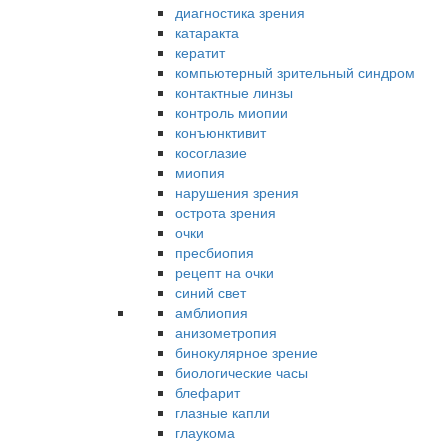
диагностика зрения
катаракта
кератит
компьютерный зрительный синдром
контактные линзы
контроль миопии
конъюнктивит
косоглазие
миопия
нарушения зрения
острота зрения
очки
пресбиопия
рецепт на очки
синий свет
амблиопия
анизометропия
бинокулярное зрение
биологические часы
блефарит
глазные капли
глаукома