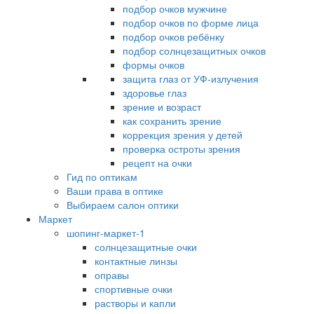
подбор очков мужчине
подбор очков по форме лица
подбор очков ребёнку
подбор солнцезащитных очков
формы очков
защита глаз от УФ-излучения
здоровье глаз
зрение и возраст
как сохранить зрение
коррекция зрения у детей
проверка остроты зрения
рецепт на очки
Гид по оптикам
Ваши права в оптике
Выбираем салон оптики
Маркет
шопинг-маркет-1
солнцезащитные очки
контактные линзы
оправы
спортивные очки
растворы и капли