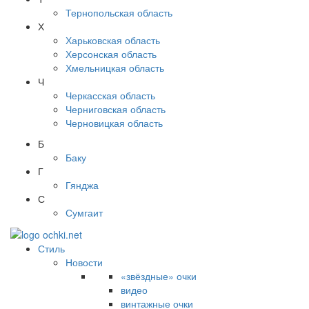
Тернопольская область
Х
Харьковская область
Херсонская область
Хмельницкая область
Ч
Черкасская область
Черниговская область
Черновицкая область
Б
Баку
Г
Гянджа
С
Сумгаит
Стиль
Новости
«звёздные» очки
видео
винтажные очки