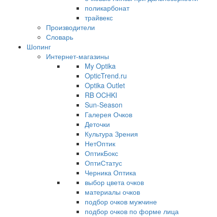
поликарбонат
трайвекс
Производители
Словарь
Шопинг
Интернет-магазины
My Optika
OpticTrend.ru
Optika Outlet
RB OCHKI
Sun-Season
Галерея Очков
Деточки
Культура Зрения
НетОптик
ОптикБокс
ОптиСтатус
Черника Оптика
выбор цвета очков
материалы очков
подбор очков мужчине
подбор очков по форме лица