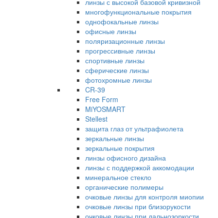
линзы с высокой базовой кривизной
многофункциональные покрытия
однофокальные линзы
офисные линзы
поляризационные линзы
прогрессивные линзы
спортивные линзы
сферические линзы
фотохромные линзы
CR-39
Free Form
MiYOSMART
Stellest
защита глаз от ультрафиолета
зеркальные линзы
зеркальные покрытия
линзы офисного дизайна
линзы с поддержкой аккомодации
минеральное стекло
органические полимеры
очковые линзы для контроля миопии
очковые линзы при близорукости
очковые линзы при дальнозоркости