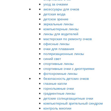
уход за очками
аксессуары для очков
детская мода
детское зрение
зеркальные линзы
компьютерные линзы
линзы для водителей
мастерская по ремонту очков
офисные линзы
очки для плавания
поляризационные линзы
синий свет
спортивные линзы
спортивные очки с диоптриями
фотохромные линзы
безопасность детских очков
глазные капли
горнолыжные очки
градиентные линзы
детские солнцезащитные очки
компьютерный зрительный синдром
контроль миопии