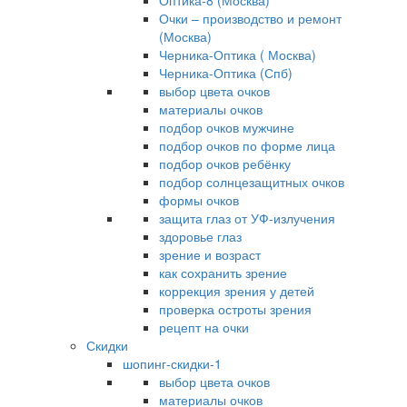
Оптика-8 (Москва)
Очки – производство и ремонт
(Москва)
Черника-Оптика ( Москва)
Черника-Оптика (Спб)
выбор цвета очков
материалы очков
подбор очков мужчине
подбор очков по форме лица
подбор очков ребёнку
подбор солнцезащитных очков
формы очков
защита глаз от УФ-излучения
здоровье глаз
зрение и возраст
как сохранить зрение
коррекция зрения у детей
проверка остроты зрения
рецепт на очки
Скидки
шопинг-скидки-1
выбор цвета очков
материалы очков