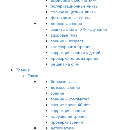
выбираем салон оптики
поляризационные линзы
солнцезащитные линзы
фотохромные линзы
дефекты зрения
защита глаз от УФ-излучения
здоровье глаз
зрение и возраст
как сохранить зрение
коррекция зрения у детей
проверка остроты зрения
рецепт на очки
Зрение
Глаза
болезни глаз
детское зрение
зрение
зрение и компьютер
зрение после 40 лет
коррекция зрения
нарушения зрения
проверка зрения
астигматизм