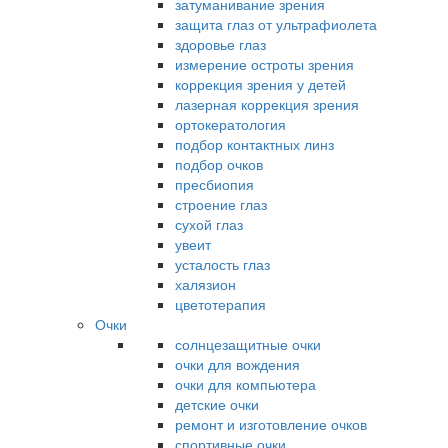
затуманивание зрения
защита глаз от ультрафиолета
здоровье глаз
измерение остроты зрения
коррекция зрения у детей
лазерная коррекция зрения
ортокератология
подбор контактных линз
подбор очков
пресбиопия
строение глаз
сухой глаз
увеит
усталость глаз
халязион
цветотерапия
Очки
солнцезащитные очки
очки для вождения
очки для компьютера
детские очки
ремонт и изготовление очков
спортивные очки