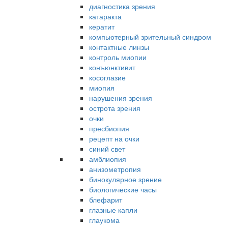
диагностика зрения
катаракта
кератит
компьютерный зрительный синдром
контактные линзы
контроль миопии
конъюнктивит
косоглазие
миопия
нарушения зрения
острота зрения
очки
пресбиопия
рецепт на очки
синий свет
амблиопия
анизометропия
бинокулярное зрение
биологические часы
блефарит
глазные капли
глаукома