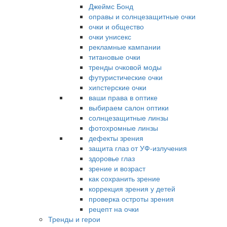
Джеймс Бонд
оправы и солнцезащитные очки
очки и общество
очки унисекс
рекламные кампании
титановые очки
тренды очковой моды
футуристические очки
хипстерские очки
ваши права в оптике
выбираем салон оптики
солнцезащитные линзы
фотохромные линзы
дефекты зрения
защита глаз от УФ-излучения
здоровье глаз
зрение и возраст
как сохранить зрение
коррекция зрения у детей
проверка остроты зрения
рецепт на очки
Тренды и герои