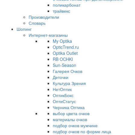
поликарбонат
трайвекс
Производители
Словарь
Шопинг
Интернет-магазины
My Optika
OpticTrend.ru
Optika Outlet
RB OCHKI
Sun-Season
Галерея Очков
Деточки
Культура Зрения
НетОптик
ОптикБокс
ОптиСтатус
Черника Оптика
выбор цвета очков
материалы очков
подбор очков мужчине
подбор очков по форме лица