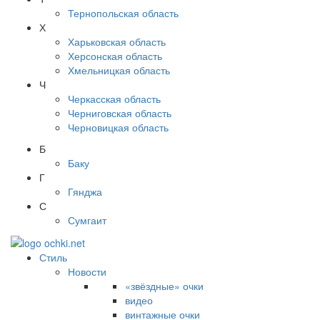
Тернопольская область
Х
Харьковская область
Херсонская область
Хмельницкая область
Ч
Черкасская область
Черниговская область
Черновицкая область
Б
Баку
Г
Гянджа
С
Сумгаит
Стиль
Новости
«звёздные» очки
видео
винтажные очки