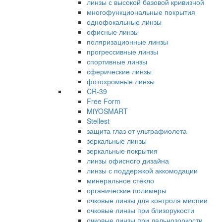
линзы с высокой базовой кривизной
многофункциональные покрытия
однофокальные линзы
офисные линзы
поляризационные линзы
прогрессивные линзы
спортивные линзы
сферические линзы
фотохромные линзы
CR-39
Free Form
MiYOSMART
Stellest
защита глаз от ультрафиолета
зеркальные линзы
зеркальные покрытия
линзы офисного дизайна
линзы с поддержкой аккомодации
минеральное стекло
органические полимеры
очковые линзы для контроля миопии
очковые линзы при близорукости
очковые линзы при дальнозоркости