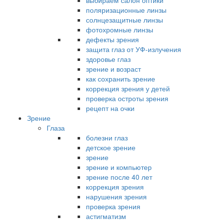
выбираем салон оптики
поляризационные линзы
солнцезащитные линзы
фотохромные линзы
дефекты зрения
защита глаз от УФ-излучения
здоровье глаз
зрение и возраст
как сохранить зрение
коррекция зрения у детей
проверка остроты зрения
рецепт на очки
Зрение
Глаза
болезни глаз
детское зрение
зрение
зрение и компьютер
зрение после 40 лет
коррекция зрения
нарушения зрения
проверка зрения
астигматизм