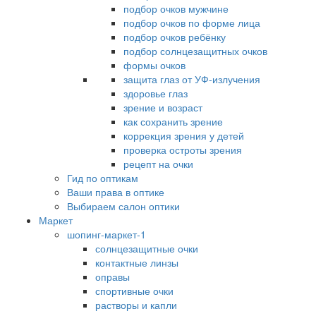
подбор очков мужчине
подбор очков по форме лица
подбор очков ребёнку
подбор солнцезащитных очков
формы очков
защита глаз от УФ-излучения
здоровье глаз
зрение и возраст
как сохранить зрение
коррекция зрения у детей
проверка остроты зрения
рецепт на очки
Гид по оптикам
Ваши права в оптике
Выбираем салон оптики
Маркет
шопинг-маркет-1
солнцезащитные очки
контактные линзы
оправы
спортивные очки
растворы и капли