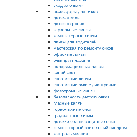
уход за очками
аксессуары для очков
детская мода
детское зрение
зеркальные линзы
компьютерные линзы
линзы для водителей
мастерская по ремонту очков
офисные линзы
очки для плавания
поляризационные линзы
синий свет
спортивные линзы
спортивные очки с диоптриями
фотохромные линзы
безопасность детских очков
глазные капли
горнолыжные очки
градиентные линзы
детские солнцезащитные очки
компьютерный зрительный синдром
контроль миопии