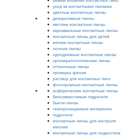
режим ношения контактных линз
уход за контактными линзами
цветные контактные линзы
декоративные линзы
жесткие контактные линзы
карнавальные контактные линзы
контактные линзы для детей
мягкие контактные линзы
ночные линзы
однодневные контактные линзы
ортокератологические линзы
оттеночные линзы
проверка зрения
раствор для контактных линз
фотохромные контактные линзы
асферические контактные линзы
биосовместимые гидрогели
бьюти-линзы
газопроницаемые материалы
гидрогели
контактные линзы для контроля
миопии
контактные линзы для подростков