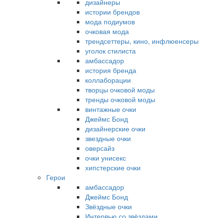
дизайнеры
истории брендов
мода подиумов
очковая мода
трендсеттеры, кино, инфлюенсеры
уголок стилиста
амбассадор
история бренда
коллаборации
творцы очковой моды
тренды очковой моды
винтажные очки
Джеймс Бонд
дизайнерские очки
звездные очки
оверсайз
очки унисекс
хипстерские очки
Герои
амбассадор
Джеймс Бонд
Звёздные очки
Интервью со звёздами