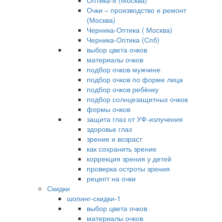
Оптика-8 (Москва)
Очки – производство и ремонт
(Москва)
Черника-Оптика ( Москва)
Черника-Оптика (Спб)
выбор цвета очков
материалы очков
подбор очков мужчине
подбор очков по форме лица
подбор очков ребёнку
подбор солнцезащитных очков
формы очков
защита глаз от УФ-излучения
здоровье глаз
зрение и возраст
как сохранить зрение
коррекция зрения у детей
проверка остроты зрения
рецепт на очки
Скидки
шопинг-скидки-1
выбор цвета очков
материалы очков