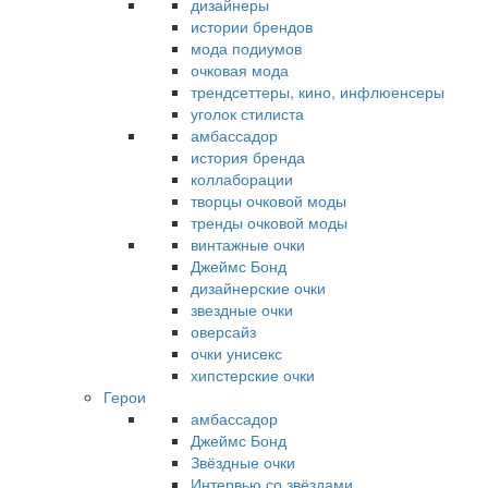
дизайнеры
истории брендов
мода подиумов
очковая мода
трендсеттеры, кино, инфлюенсеры
уголок стилиста
амбассадор
история бренда
коллаборации
творцы очковой моды
тренды очковой моды
винтажные очки
Джеймс Бонд
дизайнерские очки
звездные очки
оверсайз
очки унисекс
хипстерские очки
Герои
амбассадор
Джеймс Бонд
Звёздные очки
Интервью со звёздами