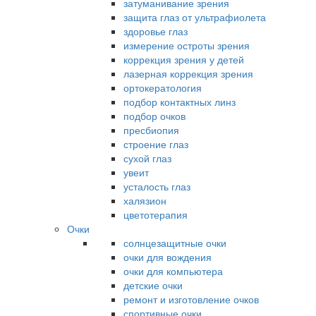
затуманивание зрения
защита глаз от ультрафиолета
здоровье глаз
измерение остроты зрения
коррекция зрения у детей
лазерная коррекция зрения
ортокератология
подбор контактных линз
подбор очков
пресбиопия
строение глаз
сухой глаз
увеит
усталость глаз
халязион
цветотерапия
Очки
солнцезащитные очки
очки для вождения
очки для компьютера
детские очки
ремонт и изготовление очков
спортивные очки