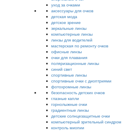
уход за очками
аксессуары для очков
детская мода
детское зрение
зеркальные линзы
компьютерные линзы
линзы для водителей
мастерская по ремонту очков
офисные линзы
очки для плавания
поляризационные линзы
синий свет
спортивные линзы
спортивные очки с диоптриями
фотохромные линзы
безопасность детских очков
глазные капли
горнолыжные очки
градиентные линзы
детские солнцезащитные очки
компьютерный зрительный синдром
контроль миопии