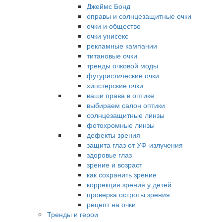
Джеймс Бонд
оправы и солнцезащитные очки
очки и общество
очки унисекс
рекламные кампании
титановые очки
тренды очковой моды
футуристические очки
хипстерские очки
ваши права в оптике
выбираем салон оптики
солнцезащитные линзы
фотохромные линзы
дефекты зрения
защита глаз от УФ-излучения
здоровье глаз
зрение и возраст
как сохранить зрение
коррекция зрения у детей
проверка остроты зрения
рецепт на очки
Тренды и герои