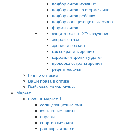
подбор очков мужчине
подбор очков по форме лица
подбор очков ребёнку
подбор солнцезащитных очков
формы очков
защита глаз от УФ-излучения
здоровье глаз
зрение и возраст
как сохранить зрение
коррекция зрения у детей
проверка остроты зрения
рецепт на очки
Гид по оптикам
Ваши права в оптике
Выбираем салон оптики
Маркет
шопинг-маркет-1
солнцезащитные очки
контактные линзы
оправы
спортивные очки
растворы и капли