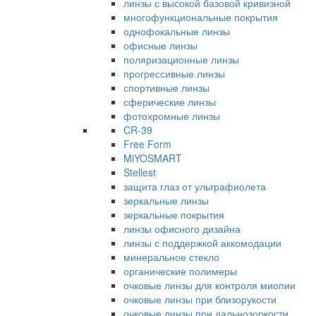
линзы с высокой базовой кривизной
многофункциональные покрытия
однофокальные линзы
офисные линзы
поляризационные линзы
прогрессивные линзы
спортивные линзы
сферические линзы
фотохромные линзы
CR-39
Free Form
MiYOSMART
Stellest
защита глаз от ультрафиолета
зеркальные линзы
зеркальные покрытия
линзы офисного дизайна
линзы с поддержкой аккомодации
минеральное стекло
органические полимеры
очковые линзы для контроля миопии
очковые линзы при близорукости
очковые линзы при дальнозоркости