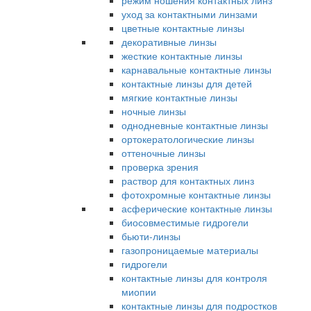
режим ношения контактных линз
уход за контактными линзами
цветные контактные линзы
декоративные линзы
жесткие контактные линзы
карнавальные контактные линзы
контактные линзы для детей
мягкие контактные линзы
ночные линзы
однодневные контактные линзы
ортокератологические линзы
оттеночные линзы
проверка зрения
раствор для контактных линз
фотохромные контактные линзы
асферические контактные линзы
биосовместимые гидрогели
бьюти-линзы
газопроницаемые материалы
гидрогели
контактные линзы для контроля
миопии
контактные линзы для подростков