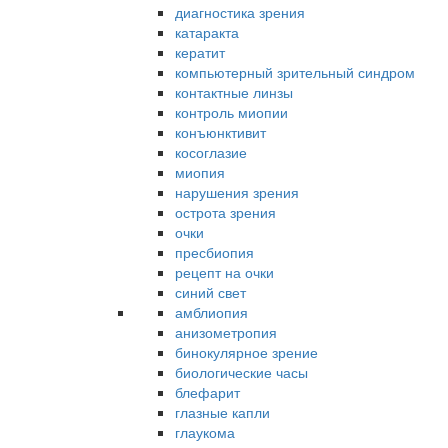
диагностика зрения
катаракта
кератит
компьютерный зрительный синдром
контактные линзы
контроль миопии
конъюнктивит
косоглазие
миопия
нарушения зрения
острота зрения
очки
пресбиопия
рецепт на очки
синий свет
амблиопия
анизометропия
бинокулярное зрение
биологические часы
блефарит
глазные капли
глаукома