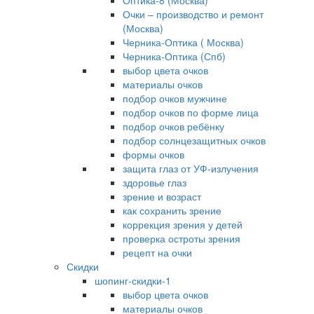
Оптика-8 (Москва)
Очки – производство и ремонт
(Москва)
Черника-Оптика ( Москва)
Черника-Оптика (Спб)
выбор цвета очков
материалы очков
подбор очков мужчине
подбор очков по форме лица
подбор очков ребёнку
подбор солнцезащитных очков
формы очков
защита глаз от УФ-излучения
здоровье глаз
зрение и возраст
как сохранить зрение
коррекция зрения у детей
проверка остроты зрения
рецепт на очки
Скидки
шопинг-скидки-1
выбор цвета очков
материалы очков