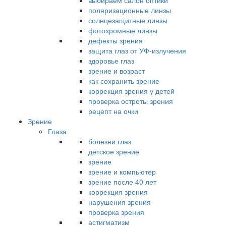
выбираем салон оптики
поляризационные линзы
солнцезащитные линзы
фотохромные линзы
дефекты зрения
защита глаз от УФ-излучения
здоровье глаз
зрение и возраст
как сохранить зрение
коррекция зрения у детей
проверка остроты зрения
рецепт на очки
Зрение
Глаза
болезни глаз
детское зрение
зрение
зрение и компьютер
зрение после 40 лет
коррекция зрения
нарушения зрения
проверка зрения
астигматизм