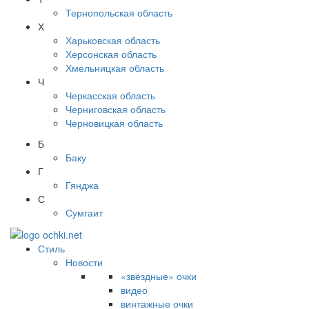
Тернопольская область
Х
Харьковская область
Херсонская область
Хмельницкая область
Ч
Черкасская область
Черниговская область
Черновицкая область
Б
Баку
Г
Гянджа
С
Сумгаит
Стиль
Новости
«звёздные» очки
видео
винтажные очки