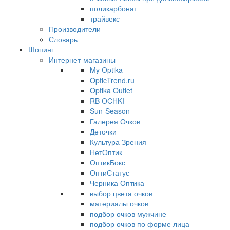
поликарбонат
трайвекс
Производители
Словарь
Шопинг
Интернет-магазины
My Optika
OpticTrend.ru
Optika Outlet
RB OCHKI
Sun-Season
Галерея Очков
Деточки
Культура Зрения
НетОптик
ОптикБокс
ОптиСтатус
Черника Оптика
выбор цвета очков
материалы очков
подбор очков мужчине
подбор очков по форме лица