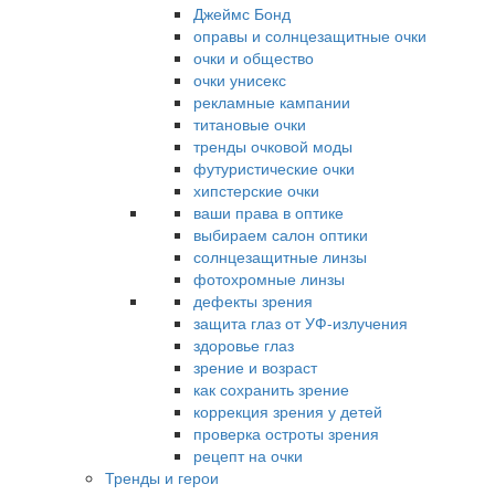
Джеймс Бонд
оправы и солнцезащитные очки
очки и общество
очки унисекс
рекламные кампании
титановые очки
тренды очковой моды
футуристические очки
хипстерские очки
ваши права в оптике
выбираем салон оптики
солнцезащитные линзы
фотохромные линзы
дефекты зрения
защита глаз от УФ-излучения
здоровье глаз
зрение и возраст
как сохранить зрение
коррекция зрения у детей
проверка остроты зрения
рецепт на очки
Тренды и герои