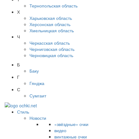
Тернопольская область
Х
Харьковская область
Херсонская область
Хмельницкая область
Ч
Черкасская область
Черниговская область
Черновицкая область
Б
Баку
Г
Гянджа
С
Сумгаит
Стиль
Новости
«звёздные» очки
видео
винтажные очки