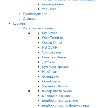
поликарбонат
трайвекс
Производители
Словарь
Шопинг
Интернет-магазины
My Optika
OpticTrend.ru
Optika Outlet
RB OCHKI
Sun-Season
Галерея Очков
Деточки
Культура Зрения
НетОптик
ОптикБокс
ОптиСтатус
Черника Оптика
выбор цвета очков
материалы очков
подбор очков мужчине
подбор очков по форме лица