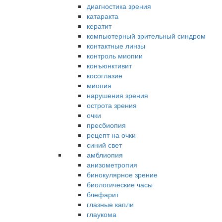
диагностика зрения
катаракта
кератит
компьютерный зрительный синдром
контактные линзы
контроль миопии
конъюнктивит
косоглазие
миопия
нарушения зрения
острота зрения
очки
пресбиопия
рецепт на очки
синий свет
амблиопия
анизометропия
бинокулярное зрение
биологические часы
блефарит
глазные капли
глаукома