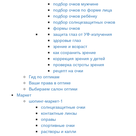
подбор очков мужчине
подбор очков по форме лица
подбор очков ребёнку
подбор солнцезащитных очков
формы очков
защита глаз от УФ-излучения
здоровье глаз
зрение и возраст
как сохранить зрение
коррекция зрения у детей
проверка остроты зрения
рецепт на очки
Гид по оптикам
Ваши права в оптике
Выбираем салон оптики
Маркет
шопинг-маркет-1
солнцезащитные очки
контактные линзы
оправы
спортивные очки
растворы и капли