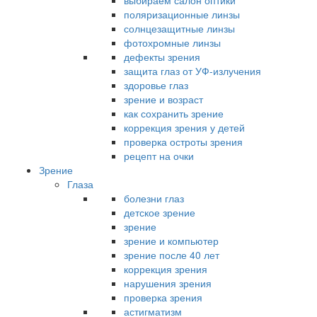
выбираем салон оптики
поляризационные линзы
солнцезащитные линзы
фотохромные линзы
дефекты зрения
защита глаз от УФ-излучения
здоровье глаз
зрение и возраст
как сохранить зрение
коррекция зрения у детей
проверка остроты зрения
рецепт на очки
Зрение
Глаза
болезни глаз
детское зрение
зрение
зрение и компьютер
зрение после 40 лет
коррекция зрения
нарушения зрения
проверка зрения
астигматизм