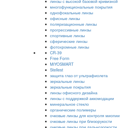
линзы с высокой базовой кривизной
многофункциональные покрытия
однофокальные линзы
офисные линзы
поляризационные линзы
прогрессивные линзы
спортивные линзы
сферические линзы
фотохромные линзы
CR-39
Free Form
MiYOSMART
Stellest
защита глаз от ультрафиолета
зеркальные линзы
зеркальные покрытия
линзы офисного дизайна
линзы с поддержкой аккомодации
минеральное стекло
органические полимеры
очковые линзы для контроля миопии
очковые линзы при близорукости
очковые линзы при дальнозоркости