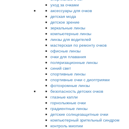
уход за очками
аксессуары для очков
детская мода
детское зрение
зеркальные линзы
компьютерные линзы
линзы для водителей
мастерская по ремонту очков
офисные линзы
очки для плавания
поляризационные линзы
синий свет
спортивные линзы
спортивные очки с диоптриями
фотохромные линзы
безопасность детских очков
глазные капли
горнолыжные очки
градиентные линзы
детские солнцезащитные очки
компьютерный зрительный синдром
контроль миопии