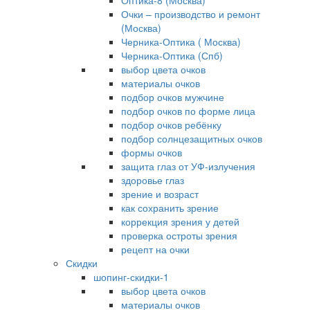
Оптика-8 (Москва)
Очки – производство и ремонт
(Москва)
Черника-Оптика ( Москва)
Черника-Оптика (Спб)
выбор цвета очков
материалы очков
подбор очков мужчине
подбор очков по форме лица
подбор очков ребёнку
подбор солнцезащитных очков
формы очков
защита глаз от УФ-излучения
здоровье глаз
зрение и возраст
как сохранить зрение
коррекция зрения у детей
проверка остроты зрения
рецепт на очки
Скидки
шопинг-скидки-1
выбор цвета очков
материалы очков