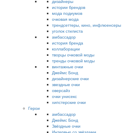
дизайнеры
истории брендов
мода подиумов
очковая мода
трендсеттеры, кино, инфлюенсеры
уголок стилиста
амбассадор
история бренда
коллаборации
творцы очковой моды
тренды очковой моды
винтажные очки
Джеймс Бонд
дизайнерские очки
звездные очки
оверсайз
очки унисекс
хипстерские очки
Герои
амбассадор
Джеймс Бонд
Звёздные очки
Интервью со звёздами