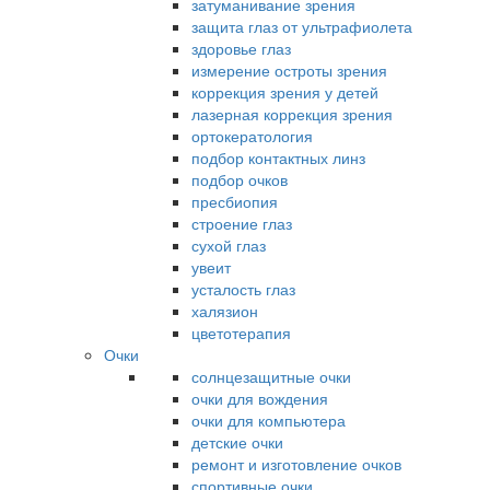
затуманивание зрения
защита глаз от ультрафиолета
здоровье глаз
измерение остроты зрения
коррекция зрения у детей
лазерная коррекция зрения
ортокератология
подбор контактных линз
подбор очков
пресбиопия
строение глаз
сухой глаз
увеит
усталость глаз
халязион
цветотерапия
Очки
солнцезащитные очки
очки для вождения
очки для компьютера
детские очки
ремонт и изготовление очков
спортивные очки