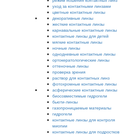
режим ношения контактных линз
уход за контактными линзами
цветные контактные линзы
декоративные линзы
жесткие контактные линзы
карнавальные контактные линзы
контактные линзы для детей
мягкие контактные линзы
ночные линзы
однодневные контактные линзы
ортокератологические линзы
оттеночные линзы
проверка зрения
раствор для контактных линз
фотохромные контактные линзы
асферические контактные линзы
биосовместимые гидрогели
бьюти-линзы
газопроницаемые материалы
гидрогели
контактные линзы для контроля
миопии
контактные линзы для подростков