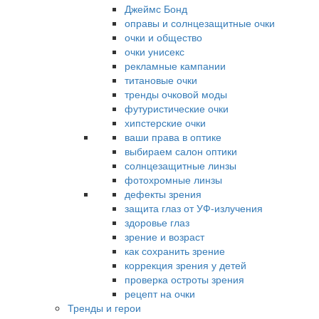
Джеймс Бонд
оправы и солнцезащитные очки
очки и общество
очки унисекс
рекламные кампании
титановые очки
тренды очковой моды
футуристические очки
хипстерские очки
ваши права в оптике
выбираем салон оптики
солнцезащитные линзы
фотохромные линзы
дефекты зрения
защита глаз от УФ-излучения
здоровье глаз
зрение и возраст
как сохранить зрение
коррекция зрения у детей
проверка остроты зрения
рецепт на очки
Тренды и герои