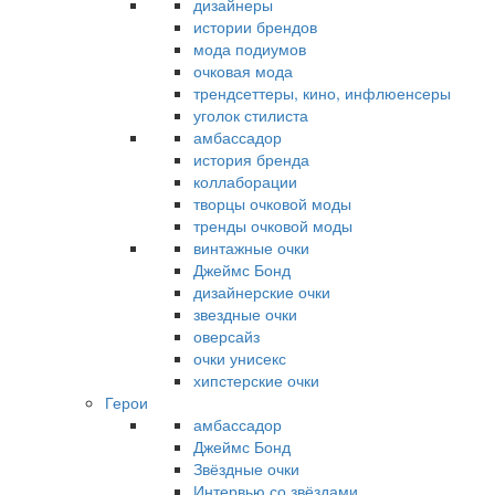
дизайнеры
истории брендов
мода подиумов
очковая мода
трендсеттеры, кино, инфлюенсеры
уголок стилиста
амбассадор
история бренда
коллаборации
творцы очковой моды
тренды очковой моды
винтажные очки
Джеймс Бонд
дизайнерские очки
звездные очки
оверсайз
очки унисекс
хипстерские очки
Герои
амбассадор
Джеймс Бонд
Звёздные очки
Интервью со звёздами