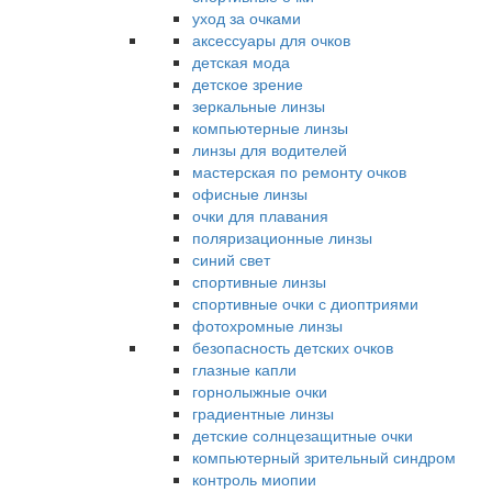
уход за очками
аксессуары для очков
детская мода
детское зрение
зеркальные линзы
компьютерные линзы
линзы для водителей
мастерская по ремонту очков
офисные линзы
очки для плавания
поляризационные линзы
синий свет
спортивные линзы
спортивные очки с диоптриями
фотохромные линзы
безопасность детских очков
глазные капли
горнолыжные очки
градиентные линзы
детские солнцезащитные очки
компьютерный зрительный синдром
контроль миопии