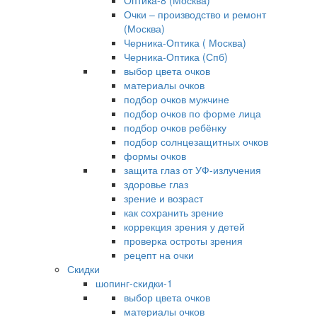
Оптика-8 (Москва)
Очки – производство и ремонт
(Москва)
Черника-Оптика ( Москва)
Черника-Оптика (Спб)
выбор цвета очков
материалы очков
подбор очков мужчине
подбор очков по форме лица
подбор очков ребёнку
подбор солнцезащитных очков
формы очков
защита глаз от УФ-излучения
здоровье глаз
зрение и возраст
как сохранить зрение
коррекция зрения у детей
проверка остроты зрения
рецепт на очки
Скидки
шопинг-скидки-1
выбор цвета очков
материалы очков