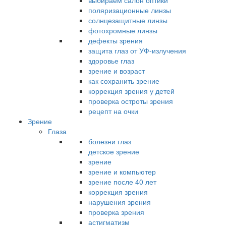
выбираем салон оптики
поляризационные линзы
солнцезащитные линзы
фотохромные линзы
дефекты зрения
защита глаз от УФ-излучения
здоровье глаз
зрение и возраст
как сохранить зрение
коррекция зрения у детей
проверка остроты зрения
рецепт на очки
Зрение
Глаза
болезни глаз
детское зрение
зрение
зрение и компьютер
зрение после 40 лет
коррекция зрения
нарушения зрения
проверка зрения
астигматизм