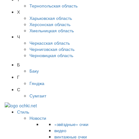
Тернопольская область
Х
Харьковская область
Херсонская область
Хмельницкая область
Ч
Черкасская область
Черниговская область
Черновицкая область
Б
Баку
Г
Гянджа
С
Сумгаит
Стиль
Новости
«звёздные» очки
видео
винтажные очки