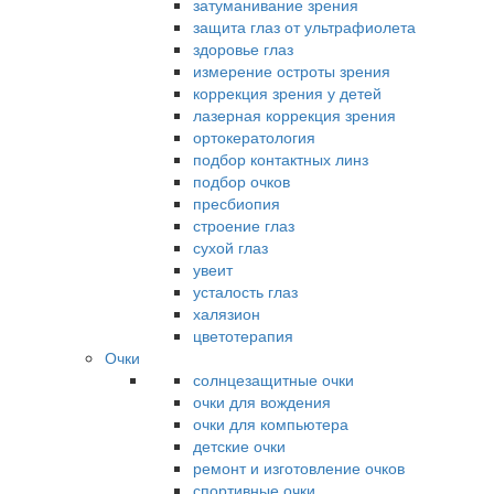
затуманивание зрения
защита глаз от ультрафиолета
здоровье глаз
измерение остроты зрения
коррекция зрения у детей
лазерная коррекция зрения
ортокератология
подбор контактных линз
подбор очков
пресбиопия
строение глаз
сухой глаз
увеит
усталость глаз
халязион
цветотерапия
Очки
солнцезащитные очки
очки для вождения
очки для компьютера
детские очки
ремонт и изготовление очков
спортивные очки