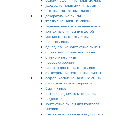
режим ношения контактных линз
уход за контактными линзами
цветные контактные линзы
декоративные линзы
жесткие контактные линзы
карнавальные контактные линзы
контактные линзы для детей
мягкие контактные линзы
ночные линзы
однодневные контактные линзы
ортокератологические линзы
оттеночные линзы
проверка зрения
раствор для контактных линз
фотохромные контактные линзы
асферические контактные линзы
биосовместимые гидрогели
бьюти-линзы
газопроницаемые материалы
гидрогели
контактные линзы для контроля
миопии
контактные линзы для подростков