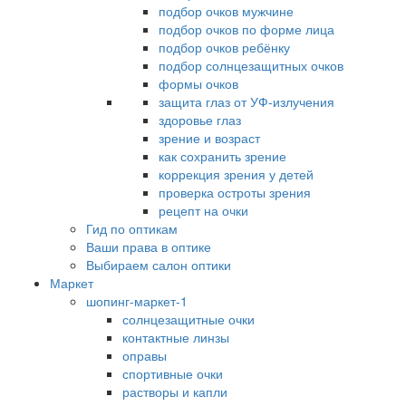
подбор очков мужчине
подбор очков по форме лица
подбор очков ребёнку
подбор солнцезащитных очков
формы очков
защита глаз от УФ-излучения
здоровье глаз
зрение и возраст
как сохранить зрение
коррекция зрения у детей
проверка остроты зрения
рецепт на очки
Гид по оптикам
Ваши права в оптике
Выбираем салон оптики
Маркет
шопинг-маркет-1
солнцезащитные очки
контактные линзы
оправы
спортивные очки
растворы и капли