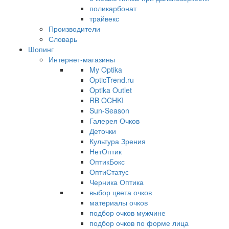
поликарбонат
трайвекс
Производители
Словарь
Шопинг
Интернет-магазины
My Optika
OpticTrend.ru
Optika Outlet
RB OCHKI
Sun-Season
Галерея Очков
Деточки
Культура Зрения
НетОптик
ОптикБокс
ОптиСтатус
Черника Оптика
выбор цвета очков
материалы очков
подбор очков мужчине
подбор очков по форме лица