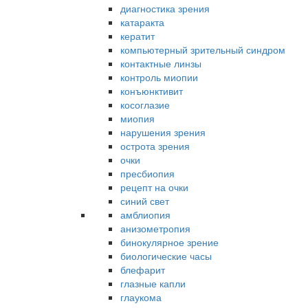
диагностика зрения
катаракта
кератит
компьютерный зрительный синдром
контактные линзы
контроль миопии
конъюнктивит
косоглазие
миопия
нарушения зрения
острота зрения
очки
пресбиопия
рецепт на очки
синий свет
амблиопия
анизометропия
бинокулярное зрение
биологические часы
блефарит
глазные капли
глаукома