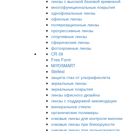
линзы с высокой базовой кривизной
многофункциональные покрытия
однофокальные линзы
офисные линзы
поляризационные линзы
прогрессивные линзы
спортивные линзы
сферические линзы
фотохромные линзы
CR-39
Free Form
MiYOSMART
Stellest
защита глаз от ультрафиолета
зеркальные линзы
зеркальные покрытия
линзы офисного дизайна
линзы с поддержкой аккомодации
минеральное стекло
органические полимеры
очковые линзы для контроля миопии
очковые линзы при близорукости
очковые линзы при дальнозоркости