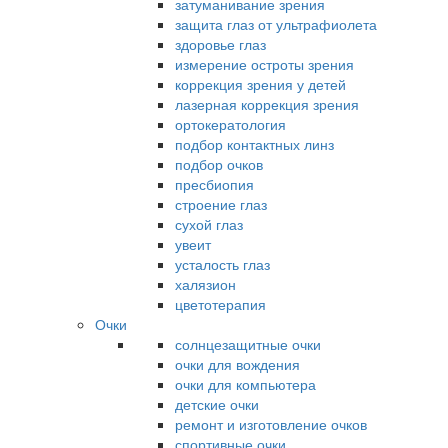
затуманивание зрения
защита глаз от ультрафиолета
здоровье глаз
измерение остроты зрения
коррекция зрения у детей
лазерная коррекция зрения
ортокератология
подбор контактных линз
подбор очков
пресбиопия
строение глаз
сухой глаз
увеит
усталость глаз
халязион
цветотерапия
Очки
солнцезащитные очки
очки для вождения
очки для компьютера
детские очки
ремонт и изготовление очков
спортивные очки