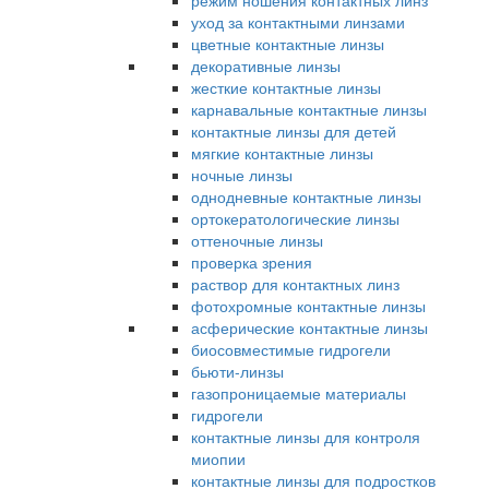
режим ношения контактных линз
уход за контактными линзами
цветные контактные линзы
декоративные линзы
жесткие контактные линзы
карнавальные контактные линзы
контактные линзы для детей
мягкие контактные линзы
ночные линзы
однодневные контактные линзы
ортокератологические линзы
оттеночные линзы
проверка зрения
раствор для контактных линз
фотохромные контактные линзы
асферические контактные линзы
биосовместимые гидрогели
бьюти-линзы
газопроницаемые материалы
гидрогели
контактные линзы для контроля
миопии
контактные линзы для подростков