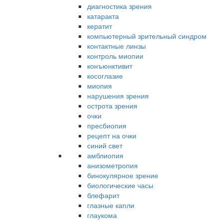
диагностика зрения
катаракта
кератит
компьютерный зрительный синдром
контактные линзы
контроль миопии
конъюнктивит
косоглазие
миопия
нарушения зрения
острота зрения
очки
пресбиопия
рецепт на очки
синий свет
амблиопия
анизометропия
бинокулярное зрение
биологические часы
блефарит
глазные капли
глаукома