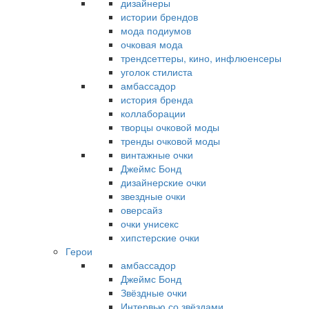
дизайнеры
истории брендов
мода подиумов
очковая мода
трендсеттеры, кино, инфлюенсеры
уголок стилиста
амбассадор
история бренда
коллаборации
творцы очковой моды
тренды очковой моды
винтажные очки
Джеймс Бонд
дизайнерские очки
звездные очки
оверсайз
очки унисекс
хипстерские очки
Герои
амбассадор
Джеймс Бонд
Звёздные очки
Интервью со звёздами