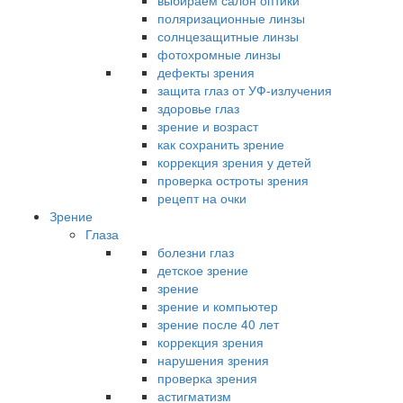
выбираем салон оптики
поляризационные линзы
солнцезащитные линзы
фотохромные линзы
дефекты зрения
защита глаз от УФ-излучения
здоровье глаз
зрение и возраст
как сохранить зрение
коррекция зрения у детей
проверка остроты зрения
рецепт на очки
Зрение
Глаза
болезни глаз
детское зрение
зрение
зрение и компьютер
зрение после 40 лет
коррекция зрения
нарушения зрения
проверка зрения
астигматизм