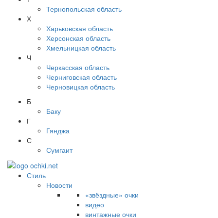
Тернопольская область
Х
Харьковская область
Херсонская область
Хмельницкая область
Ч
Черкасская область
Черниговская область
Черновицкая область
Б
Баку
Г
Гянджа
С
Сумгаит
Стиль
Новости
«звёздные» очки
видео
винтажные очки