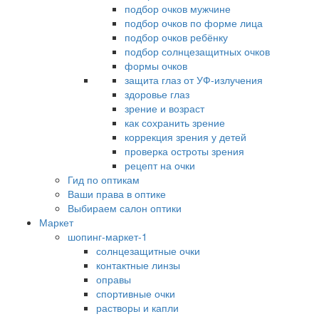
подбор очков мужчине
подбор очков по форме лица
подбор очков ребёнку
подбор солнцезащитных очков
формы очков
защита глаз от УФ-излучения
здоровье глаз
зрение и возраст
как сохранить зрение
коррекция зрения у детей
проверка остроты зрения
рецепт на очки
Гид по оптикам
Ваши права в оптике
Выбираем салон оптики
Маркет
шопинг-маркет-1
солнцезащитные очки
контактные линзы
оправы
спортивные очки
растворы и капли