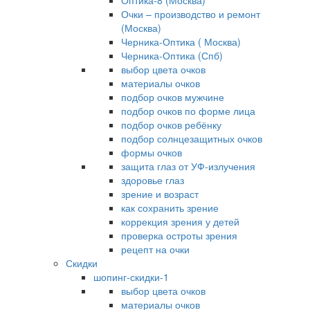
Оптика-8 (Москва)
Очки – производство и ремонт
(Москва)
Черника-Оптика ( Москва)
Черника-Оптика (Спб)
выбор цвета очков
материалы очков
подбор очков мужчине
подбор очков по форме лица
подбор очков ребёнку
подбор солнцезащитных очков
формы очков
защита глаз от УФ-излучения
здоровье глаз
зрение и возраст
как сохранить зрение
коррекция зрения у детей
проверка остроты зрения
рецепт на очки
Скидки
шопинг-скидки-1
выбор цвета очков
материалы очков