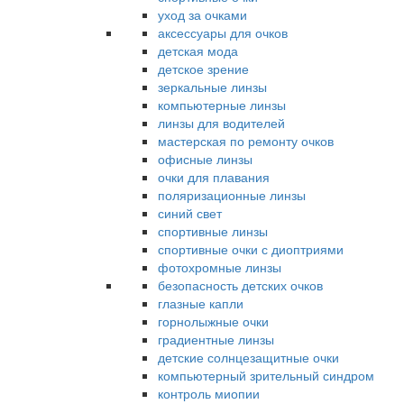
уход за очками
аксессуары для очков
детская мода
детское зрение
зеркальные линзы
компьютерные линзы
линзы для водителей
мастерская по ремонту очков
офисные линзы
очки для плавания
поляризационные линзы
синий свет
спортивные линзы
спортивные очки с диоптриями
фотохромные линзы
безопасность детских очков
глазные капли
горнолыжные очки
градиентные линзы
детские солнцезащитные очки
компьютерный зрительный синдром
контроль миопии