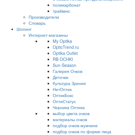
поликарбонат
трайвекс
Производители
Словарь
Шопинг
Интернет-магазины
My Optika
OpticTrend.ru
Optika Outlet
RB OCHKI
Sun-Season
Галерея Очков
Деточки
Культура Зрения
НетОптик
ОптикБокс
ОптиСтатус
Черника Оптика
выбор цвета очков
материалы очков
подбор очков мужчине
подбор очков по форме лица