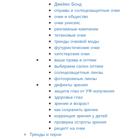
Джеймс Бонд
оправы и солнцезащитные очки
очки и общество
очки унисекс
рекламные кампании
титановые очки
тренды очковой моды
футуристические очки
хипстерские очки
ваши права в оптике
выбираем салон оптики
солнцезащитные линзы
фотохромные линзы
дефекты зрения
защита глаз от УФ-излучения
здоровье глаз
зрение и возраст
как сохранить зрение
коррекция зрения у детей
проверка остроты зрения
рецепт на очки
Тренды и герои