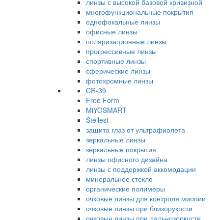
линзы с высокой базовой кривизной
многофункциональные покрытия
однофокальные линзы
офисные линзы
поляризационные линзы
прогрессивные линзы
спортивные линзы
сферические линзы
фотохромные линзы
CR-39
Free Form
MiYOSMART
Stellest
защита глаз от ультрафиолета
зеркальные линзы
зеркальные покрытия
линзы офисного дизайна
линзы с поддержкой аккомодации
минеральное стекло
органические полимеры
очковые линзы для контроля миопии
очковые линзы при близорукости
очковые линзы при дальнозоркости