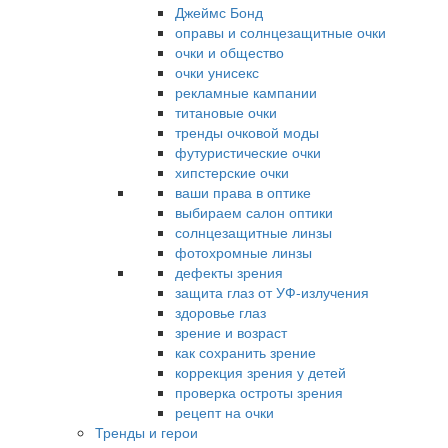
Джеймс Бонд
оправы и солнцезащитные очки
очки и общество
очки унисекс
рекламные кампании
титановые очки
тренды очковой моды
футуристические очки
хипстерские очки
ваши права в оптике
выбираем салон оптики
солнцезащитные линзы
фотохромные линзы
дефекты зрения
защита глаз от УФ-излучения
здоровье глаз
зрение и возраст
как сохранить зрение
коррекция зрения у детей
проверка остроты зрения
рецепт на очки
Тренды и герои