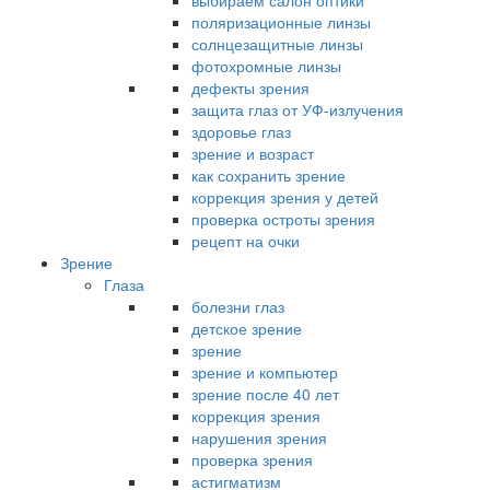
выбираем салон оптики
поляризационные линзы
солнцезащитные линзы
фотохромные линзы
дефекты зрения
защита глаз от УФ-излучения
здоровье глаз
зрение и возраст
как сохранить зрение
коррекция зрения у детей
проверка остроты зрения
рецепт на очки
Зрение
Глаза
болезни глаз
детское зрение
зрение
зрение и компьютер
зрение после 40 лет
коррекция зрения
нарушения зрения
проверка зрения
астигматизм