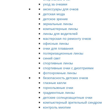
уход за очками
аксессуары для очков
детская мода
детское зрение
зеркальные линзы
компьютерные линзы
линзы для водителей
мастерская по ремонту очков
офисные линзы
очки для плавания
поляризационные линзы
синий свет
спортивные линзы
спортивные очки с диоптриями
фотохромные линзы
безопасность детских очков
глазные капли
горнолыжные очки
градиентные линзы
детские солнцезащитные очки
компьютерный зрительный синдром
контроль миопии