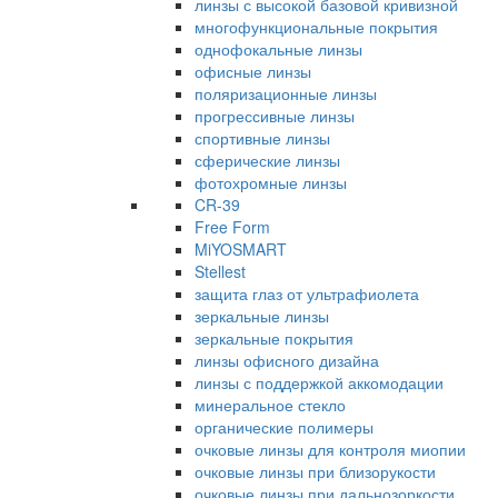
линзы с высокой базовой кривизной
многофункциональные покрытия
однофокальные линзы
офисные линзы
поляризационные линзы
прогрессивные линзы
спортивные линзы
сферические линзы
фотохромные линзы
CR-39
Free Form
MiYOSMART
Stellest
защита глаз от ультрафиолета
зеркальные линзы
зеркальные покрытия
линзы офисного дизайна
линзы с поддержкой аккомодации
минеральное стекло
органические полимеры
очковые линзы для контроля миопии
очковые линзы при близорукости
очковые линзы при дальнозоркости