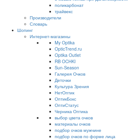
поликарбонат
трайвекс
Производители
Словарь
Шопинг
Интернет-магазины
My Optika
OpticTrend.ru
Optika Outlet
RB OCHKI
Sun-Season
Галерея Очков
Деточки
Культура Зрения
НетОптик
ОптикБокс
ОптиСтатус
Черника Оптика
выбор цвета очков
материалы очков
подбор очков мужчине
подбор очков по форме лица