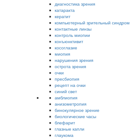
диагностика зрения
катаракта
кератит
компьютерный зрительный синдром
контактные линзы
контроль миопии
конъюнктивит
косоглазие
миопия
нарушения зрения
острота зрения
очки
пресбиопия
рецепт на очки
синий свет
амблиопия
анизометропия
бинокулярное зрение
биологические часы
блефарит
глазные капли
глаукома