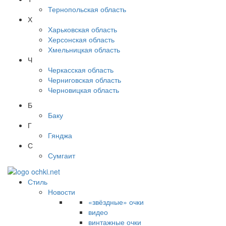
Тернопольская область
Х
Харьковская область
Херсонская область
Хмельницкая область
Ч
Черкасская область
Черниговская область
Черновицкая область
Б
Баку
Г
Гянджа
С
Сумгаит
Стиль
Новости
«звёздные» очки
видео
винтажные очки