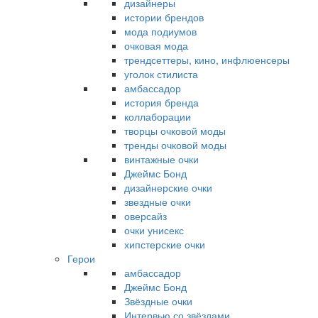
дизайнеры
истории брендов
мода подиумов
очковая мода
трендсеттеры, кино, инфлюенсеры
уголок стилиста
амбассадор
история бренда
коллаборации
творцы очковой моды
тренды очковой моды
винтажные очки
Джеймс Бонд
дизайнерские очки
звездные очки
оверсайз
очки унисекс
хипстерские очки
Герои
амбассадор
Джеймс Бонд
Звёздные очки
Интервью со звёздами