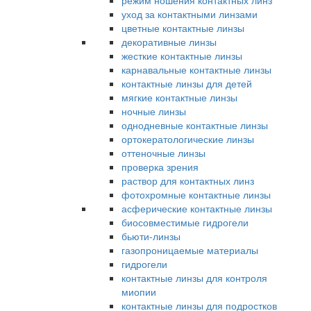
режим ношения контактных линз
уход за контактными линзами
цветные контактные линзы
декоративные линзы
жесткие контактные линзы
карнавальные контактные линзы
контактные линзы для детей
мягкие контактные линзы
ночные линзы
однодневные контактные линзы
ортокератологические линзы
оттеночные линзы
проверка зрения
раствор для контактных линз
фотохромные контактные линзы
асферические контактные линзы
биосовместимые гидрогели
бьюти-линзы
газопроницаемые материалы
гидрогели
контактные линзы для контроля
миопии
контактные линзы для подростков