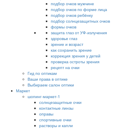
подбор очков мужчине
подбор очков по форме лица
подбор очков ребёнку
подбор солнцезащитных очков
формы очков
защита глаз от УФ-излучения
здоровье глаз
зрение и возраст
как сохранить зрение
коррекция зрения у детей
проверка остроты зрения
рецепт на очки
Гид по оптикам
Ваши права в оптике
Выбираем салон оптики
Маркет
шопинг-маркет-1
солнцезащитные очки
контактные линзы
оправы
спортивные очки
растворы и капли