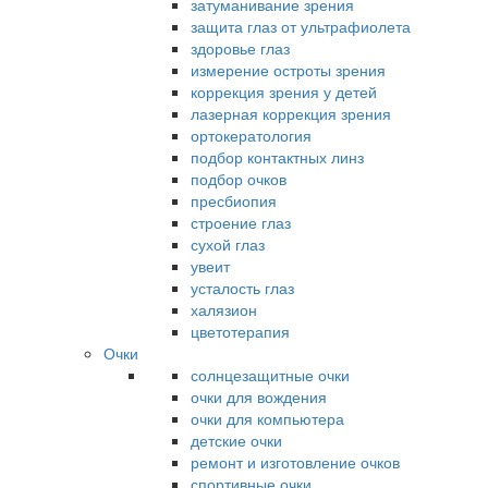
затуманивание зрения
защита глаз от ультрафиолета
здоровье глаз
измерение остроты зрения
коррекция зрения у детей
лазерная коррекция зрения
ортокератология
подбор контактных линз
подбор очков
пресбиопия
строение глаз
сухой глаз
увеит
усталость глаз
халязион
цветотерапия
Очки
солнцезащитные очки
очки для вождения
очки для компьютера
детские очки
ремонт и изготовление очков
спортивные очки