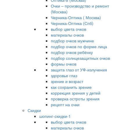
Оптика-8 (Москва)
Очки – производство и ремонт
(Москва)
Черника-Оптика ( Москва)
Черника-Оптика (Спб)
выбор цвета очков
материалы очков
подбор очков мужчине
подбор очков по форме лица
подбор очков ребёнку
подбор солнцезащитных очков
формы очков
защита глаз от УФ-излучения
здоровье глаз
зрение и возраст
как сохранить зрение
коррекция зрения у детей
проверка остроты зрения
рецепт на очки
Скидки
шопинг-скидки-1
выбор цвета очков
материалы очков