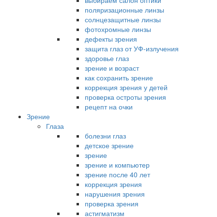
выбираем салон оптики
поляризационные линзы
солнцезащитные линзы
фотохромные линзы
дефекты зрения
защита глаз от УФ-излучения
здоровье глаз
зрение и возраст
как сохранить зрение
коррекция зрения у детей
проверка остроты зрения
рецепт на очки
Зрение
Глаза
болезни глаз
детское зрение
зрение
зрение и компьютер
зрение после 40 лет
коррекция зрения
нарушения зрения
проверка зрения
астигматизм