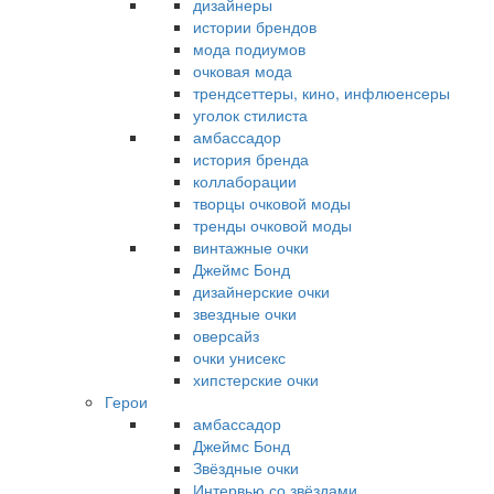
дизайнеры
истории брендов
мода подиумов
очковая мода
трендсеттеры, кино, инфлюенсеры
уголок стилиста
амбассадор
история бренда
коллаборации
творцы очковой моды
тренды очковой моды
винтажные очки
Джеймс Бонд
дизайнерские очки
звездные очки
оверсайз
очки унисекс
хипстерские очки
Герои
амбассадор
Джеймс Бонд
Звёздные очки
Интервью со звёздами