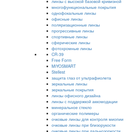
линзы с высокой базовой кривизной
многофункциональные покрытия
однофокальные линзы
офисные линзы
поляризационные линзы
прогрессивные линзы
спортивные линзы
сферические линзы
фотохромные линзы
CR-39
Free Form
MiYOSMART
Stellest
защита глаз от ультрафиолета
зеркальные линзы
зеркальные покрытия
линзы офисного дизайна
линзы с поддержкой аккомодации
минеральное стекло
органические полимеры
очковые линзы для контроля миопии
очковые линзы при близорукости
очковые линзы при дальнозоркости