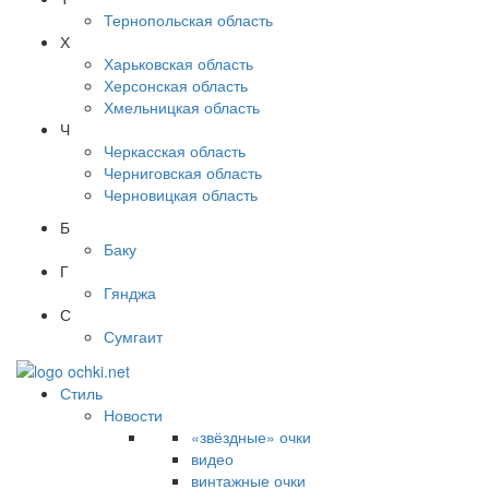
Тернопольская область
Х
Харьковская область
Херсонская область
Хмельницкая область
Ч
Черкасская область
Черниговская область
Черновицкая область
Б
Баку
Г
Гянджа
С
Сумгаит
Стиль
Новости
«звёздные» очки
видео
винтажные очки