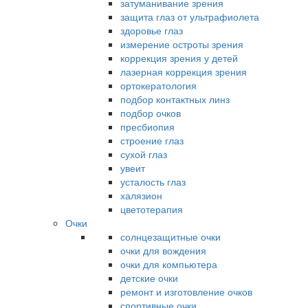
затуманивание зрения
защита глаз от ультрафиолета
здоровье глаз
измерение остроты зрения
коррекция зрения у детей
лазерная коррекция зрения
ортокератология
подбор контактных линз
подбор очков
пресбиопия
строение глаз
сухой глаз
увеит
усталость глаз
халязион
цветотерапия
Очки
солнцезащитные очки
очки для вождения
очки для компьютера
детские очки
ремонт и изготовление очков
спортивные очки