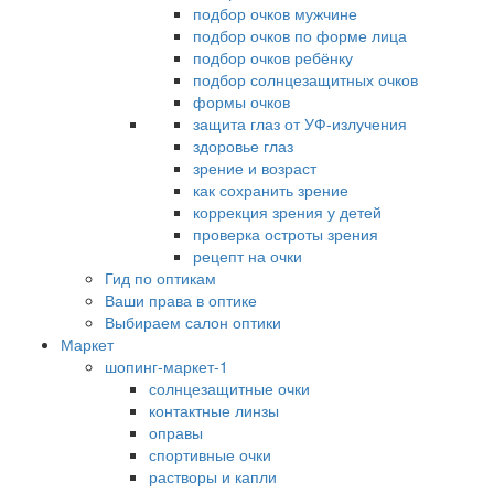
подбор очков мужчине
подбор очков по форме лица
подбор очков ребёнку
подбор солнцезащитных очков
формы очков
защита глаз от УФ-излучения
здоровье глаз
зрение и возраст
как сохранить зрение
коррекция зрения у детей
проверка остроты зрения
рецепт на очки
Гид по оптикам
Ваши права в оптике
Выбираем салон оптики
Маркет
шопинг-маркет-1
солнцезащитные очки
контактные линзы
оправы
спортивные очки
растворы и капли