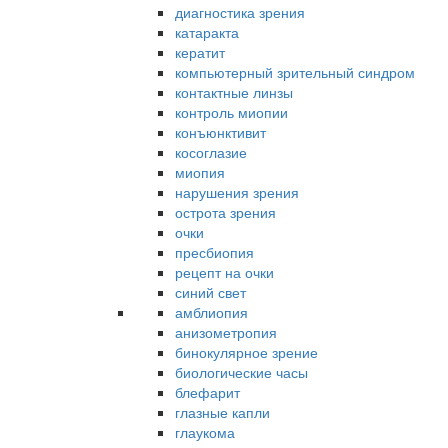
диагностика зрения
катаракта
кератит
компьютерный зрительный синдром
контактные линзы
контроль миопии
конъюнктивит
косоглазие
миопия
нарушения зрения
острота зрения
очки
пресбиопия
рецепт на очки
синий свет
амблиопия
анизометропия
бинокулярное зрение
биологические часы
блефарит
глазные капли
глаукома