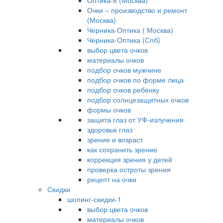
Оптика-8 (Москва)
Очки – производство и ремонт
(Москва)
Черника-Оптика ( Москва)
Черника-Оптика (Спб)
выбор цвета очков
материалы очков
подбор очков мужчине
подбор очков по форме лица
подбор очков ребёнку
подбор солнцезащитных очков
формы очков
защита глаз от УФ-излучения
здоровье глаз
зрение и возраст
как сохранить зрение
коррекция зрения у детей
проверка остроты зрения
рецепт на очки
Скидки
шопинг-скидки-1
выбор цвета очков
материалы очков