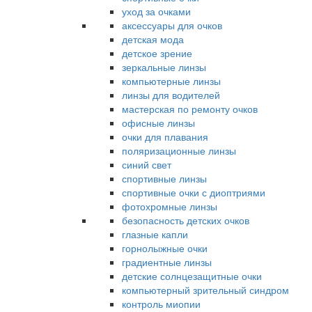
уход за очками
аксессуары для очков
детская мода
детское зрение
зеркальные линзы
компьютерные линзы
линзы для водителей
мастерская по ремонту очков
офисные линзы
очки для плавания
поляризационные линзы
синий свет
спортивные линзы
спортивные очки с диоптриями
фотохромные линзы
безопасность детских очков
глазные капли
горнолыжные очки
градиентные линзы
детские солнцезащитные очки
компьютерный зрительный синдром
контроль миопии