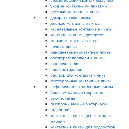
режим ношения контактных линз
уход за контактными линзами
цветные контактные линзы
декоративные линзы
жесткие контактные линзы
карнавальные контактные линзы
контактные линзы для детей
мягкие контактные линзы
ночные линзы
однодневные контактные линзы
ортокератологические линзы
оттеночные линзы
проверка зрения
раствор для контактных линз
фотохромные контактные линзы
асферические контактные линзы
биосовместимые гидрогели
бьюти-линзы
газопроницаемые материалы
гидрогели
контактные линзы для контроля
миопии
контактные линзы для подростков