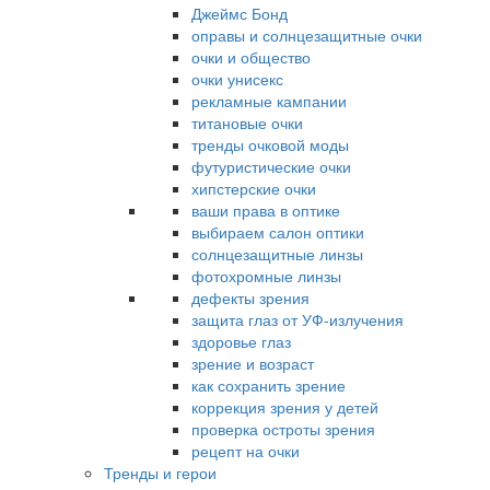
Джеймс Бонд
оправы и солнцезащитные очки
очки и общество
очки унисекс
рекламные кампании
титановые очки
тренды очковой моды
футуристические очки
хипстерские очки
ваши права в оптике
выбираем салон оптики
солнцезащитные линзы
фотохромные линзы
дефекты зрения
защита глаз от УФ-излучения
здоровье глаз
зрение и возраст
как сохранить зрение
коррекция зрения у детей
проверка остроты зрения
рецепт на очки
Тренды и герои