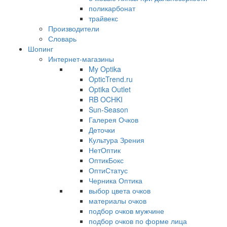
поликарбонат
трайвекс
Производители
Словарь
Шопинг
Интернет-магазины
My Optika
OpticTrend.ru
Optika Outlet
RB OCHKI
Sun-Season
Галерея Очков
Деточки
Культура Зрения
НетОптик
ОптикБокс
ОптиСтатус
Черника Оптика
выбор цвета очков
материалы очков
подбор очков мужчине
подбор очков по форме лица