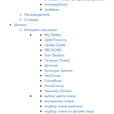
поликарбонат
трайвекс
Производители
Словарь
Шопинг
Интернет-магазины
My Optika
OpticTrend.ru
Optika Outlet
RB OCHKI
Sun-Season
Галерея Очков
Деточки
Культура Зрения
НетОптик
ОптикБокс
ОптиСтатус
Черника Оптика
выбор цвета очков
материалы очков
подбор очков мужчине
подбор очков по форме лица