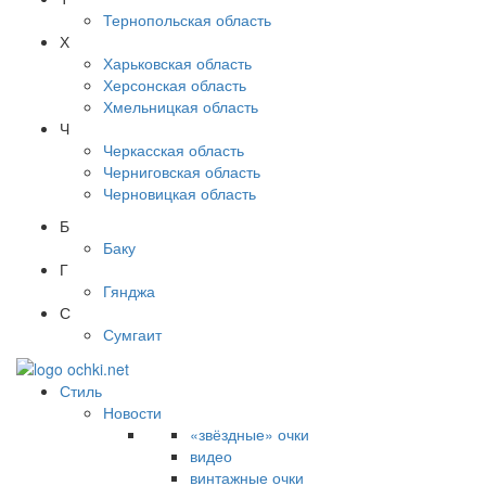
Тернопольская область
Х
Харьковская область
Херсонская область
Хмельницкая область
Ч
Черкасская область
Черниговская область
Черновицкая область
Б
Баку
Г
Гянджа
С
Сумгаит
Стиль
Новости
«звёздные» очки
видео
винтажные очки