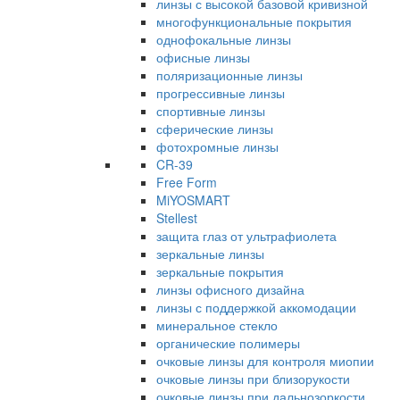
линзы с высокой базовой кривизной
многофункциональные покрытия
однофокальные линзы
офисные линзы
поляризационные линзы
прогрессивные линзы
спортивные линзы
сферические линзы
фотохромные линзы
CR-39
Free Form
MiYOSMART
Stellest
защита глаз от ультрафиолета
зеркальные линзы
зеркальные покрытия
линзы офисного дизайна
линзы с поддержкой аккомодации
минеральное стекло
органические полимеры
очковые линзы для контроля миопии
очковые линзы при близорукости
очковые линзы при дальнозоркости