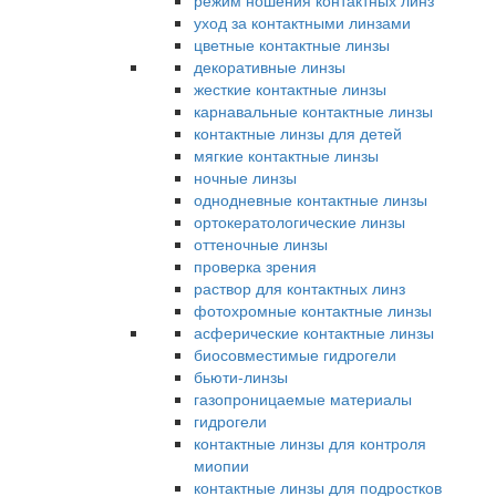
режим ношения контактных линз
уход за контактными линзами
цветные контактные линзы
декоративные линзы
жесткие контактные линзы
карнавальные контактные линзы
контактные линзы для детей
мягкие контактные линзы
ночные линзы
однодневные контактные линзы
ортокератологические линзы
оттеночные линзы
проверка зрения
раствор для контактных линз
фотохромные контактные линзы
асферические контактные линзы
биосовместимые гидрогели
бьюти-линзы
газопроницаемые материалы
гидрогели
контактные линзы для контроля
миопии
контактные линзы для подростков