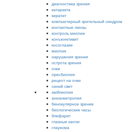
диагностика зрения
катаракта
кератит
компьютерный зрительный синдром
контактные линзы
контроль миопии
конъюнктивит
косоглазие
миопия
нарушения зрения
острота зрения
очки
пресбиопия
рецепт на очки
синий свет
амблиопия
анизометропия
бинокулярное зрение
биологические часы
блефарит
глазные капли
глаукома