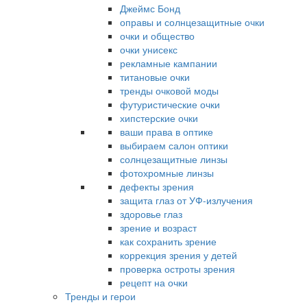
Джеймс Бонд
оправы и солнцезащитные очки
очки и общество
очки унисекс
рекламные кампании
титановые очки
тренды очковой моды
футуристические очки
хипстерские очки
ваши права в оптике
выбираем салон оптики
солнцезащитные линзы
фотохромные линзы
дефекты зрения
защита глаз от УФ-излучения
здоровье глаз
зрение и возраст
как сохранить зрение
коррекция зрения у детей
проверка остроты зрения
рецепт на очки
Тренды и герои