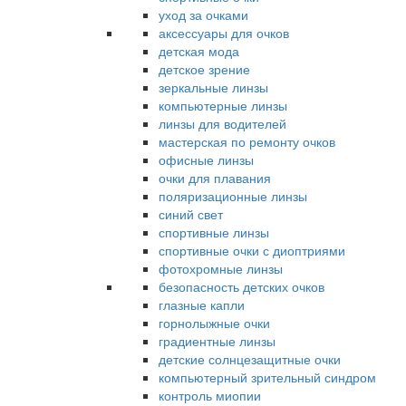
уход за очками
аксессуары для очков
детская мода
детское зрение
зеркальные линзы
компьютерные линзы
линзы для водителей
мастерская по ремонту очков
офисные линзы
очки для плавания
поляризационные линзы
синий свет
спортивные линзы
спортивные очки с диоптриями
фотохромные линзы
безопасность детских очков
глазные капли
горнолыжные очки
градиентные линзы
детские солнцезащитные очки
компьютерный зрительный синдром
контроль миопии