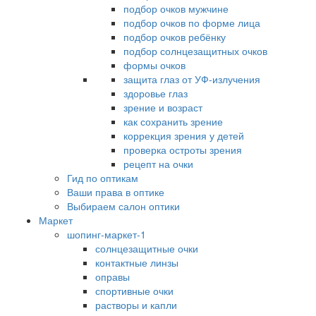
подбор очков мужчине
подбор очков по форме лица
подбор очков ребёнку
подбор солнцезащитных очков
формы очков
защита глаз от УФ-излучения
здоровье глаз
зрение и возраст
как сохранить зрение
коррекция зрения у детей
проверка остроты зрения
рецепт на очки
Гид по оптикам
Ваши права в оптике
Выбираем салон оптики
Маркет
шопинг-маркет-1
солнцезащитные очки
контактные линзы
оправы
спортивные очки
растворы и капли