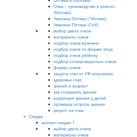
Оптика-8 (Москва)
Очки – производство и ремонт
(Москва)
Черника-Оптика ( Москва)
Черника-Оптика (Спб)
выбор цвета очков
материалы очков
подбор очков мужчине
подбор очков по форме лица
подбор очков ребёнку
подбор солнцезащитных очков
формы очков
защита глаз от УФ-излучения
здоровье глаз
зрение и возраст
как сохранить зрение
коррекция зрения у детей
проверка остроты зрения
рецепт на очки
Скидки
шопинг-скидки-1
выбор цвета очков
материалы очков