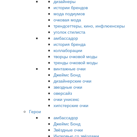
дизайнеры
истории брендов
мода подиумов
очковая мода
трендсеттеры, кино, инфлюенсеры
уголок стилиста
амбассадор
история бренда
коллаборации
творцы очковой моды
тренды очковой моды
винтажные очки
Джеймс Бонд
дизайнерские очки
звездные очки
оверсайз
очки унисекс
хипстерские очки
Герои
амбассадор
Джеймс Бонд
Звёздные очки
Интервью со звёздами