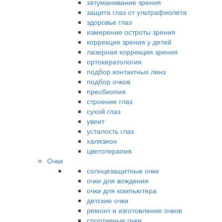
затуманивание зрения
защита глаз от ультрафиолета
здоровье глаз
измерение остроты зрения
коррекция зрения у детей
лазерная коррекция зрения
ортокератология
подбор контактных линз
подбор очков
пресбиопия
строение глаз
сухой глаз
увеит
усталость глаз
халязион
цветотерапия
Очки
солнцезащитные очки
очки для вождения
очки для компьютера
детские очки
ремонт и изготовление очков
спортивные очки