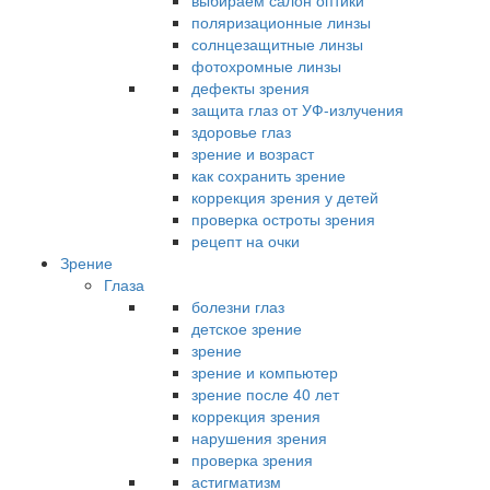
выбираем салон оптики
поляризационные линзы
солнцезащитные линзы
фотохромные линзы
дефекты зрения
защита глаз от УФ-излучения
здоровье глаз
зрение и возраст
как сохранить зрение
коррекция зрения у детей
проверка остроты зрения
рецепт на очки
Зрение
Глаза
болезни глаз
детское зрение
зрение
зрение и компьютер
зрение после 40 лет
коррекция зрения
нарушения зрения
проверка зрения
астигматизм