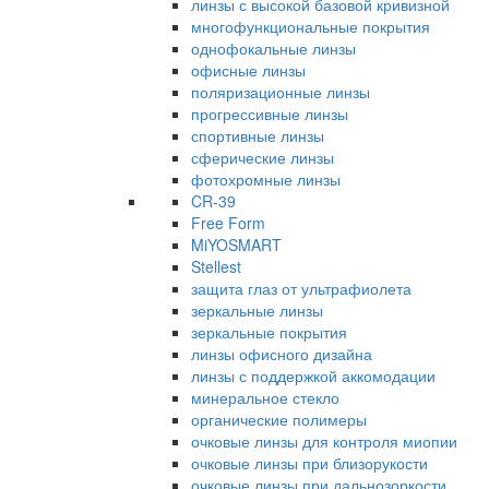
линзы с высокой базовой кривизной
многофункциональные покрытия
однофокальные линзы
офисные линзы
поляризационные линзы
прогрессивные линзы
спортивные линзы
сферические линзы
фотохромные линзы
CR-39
Free Form
MiYOSMART
Stellest
защита глаз от ультрафиолета
зеркальные линзы
зеркальные покрытия
линзы офисного дизайна
линзы с поддержкой аккомодации
минеральное стекло
органические полимеры
очковые линзы для контроля миопии
очковые линзы при близорукости
очковые линзы при дальнозоркости