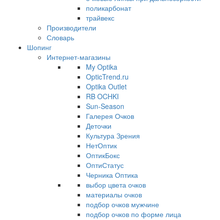
поликарбонат
трайвекс
Производители
Словарь
Шопинг
Интернет-магазины
My Optika
OpticTrend.ru
Optika Outlet
RB OCHKI
Sun-Season
Галерея Очков
Деточки
Культура Зрения
НетОптик
ОптикБокс
ОптиСтатус
Черника Оптика
выбор цвета очков
материалы очков
подбор очков мужчине
подбор очков по форме лица