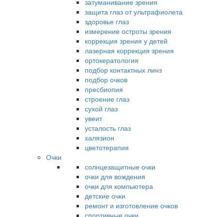
затуманивание зрения
защита глаз от ультрафиолета
здоровье глаз
измерение остроты зрения
коррекция зрения у детей
лазерная коррекция зрения
ортокератология
подбор контактных линз
подбор очков
пресбиопия
строение глаз
сухой глаз
увеит
усталость глаз
халязион
цветотерапия
Очки
солнцезащитные очки
очки для вождения
очки для компьютера
детские очки
ремонт и изготовление очков
спортивные очки