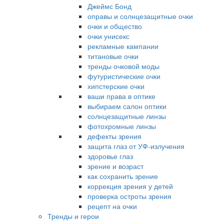
Джеймс Бонд
оправы и солнцезащитные очки
очки и общество
очки унисекс
рекламные кампании
титановые очки
тренды очковой моды
футуристические очки
хипстерские очки
ваши права в оптике
выбираем салон оптики
солнцезащитные линзы
фотохромные линзы
дефекты зрения
защита глаз от УФ-излучения
здоровье глаз
зрение и возраст
как сохранить зрение
коррекция зрения у детей
проверка остроты зрения
рецепт на очки
Тренды и герои