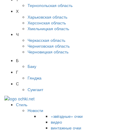
Тернопольская область
Х
Харьковская область
Херсонская область
Хмельницкая область
Ч
Черкасская область
Черниговская область
Черновицкая область
Б
Баку
Г
Гянджа
С
Сумгаит
Стиль
Новости
«звёздные» очки
видео
винтажные очки