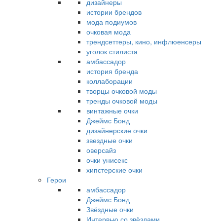
дизайнеры
истории брендов
мода подиумов
очковая мода
трендсеттеры, кино, инфлюенсеры
уголок стилиста
амбассадор
история бренда
коллаборации
творцы очковой моды
тренды очковой моды
винтажные очки
Джеймс Бонд
дизайнерские очки
звездные очки
оверсайз
очки унисекс
хипстерские очки
Герои
амбассадор
Джеймс Бонд
Звёздные очки
Интервью со звёздами