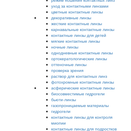
режим ношения контактных линз
уход за контактными линзами
цветные контактные линзы
декоративные линзы
жесткие контактные линзы
карнавальные контактные линзы
контактные линзы для детей
мягкие контактные линзы
ночные линзы
однодневные контактные линзы
ортокератологические линзы
оттеночные линзы
проверка зрения
раствор для контактных линз
фотохромные контактные линзы
асферические контактные линзы
биосовместимые гидрогели
бьюти-линзы
газопроницаемые материалы
гидрогели
контактные линзы для контроля
миопии
контактные линзы для подростков