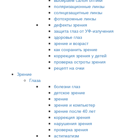
выбираем салон оптики
поляризационные линзы
солнцезащитные линзы
фотохромные линзы
дефекты зрения
защита глаз от УФ-излучения
здоровье глаз
зрение и возраст
как сохранить зрение
коррекция зрения у детей
проверка остроты зрения
рецепт на очки
Зрение
Глаза
болезни глаз
детское зрение
зрение
зрение и компьютер
зрение после 40 лет
коррекция зрения
нарушения зрения
проверка зрения
астигматизм