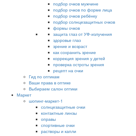
подбор очков мужчине
подбор очков по форме лица
подбор очков ребёнку
подбор солнцезащитных очков
формы очков
защита глаз от УФ-излучения
здоровье глаз
зрение и возраст
как сохранить зрение
коррекция зрения у детей
проверка остроты зрения
рецепт на очки
Гид по оптикам
Ваши права в оптике
Выбираем салон оптики
Маркет
шопинг-маркет-1
солнцезащитные очки
контактные линзы
оправы
спортивные очки
растворы и капли