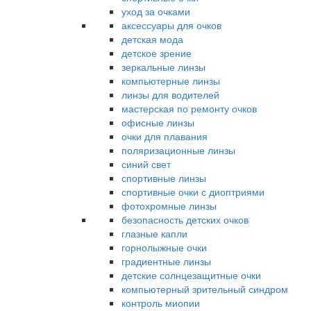
уход за очками
аксессуары для очков
детская мода
детское зрение
зеркальные линзы
компьютерные линзы
линзы для водителей
мастерская по ремонту очков
офисные линзы
очки для плавания
поляризационные линзы
синий свет
спортивные линзы
спортивные очки с диоптриями
фотохромные линзы
безопасность детских очков
глазные капли
горнолыжные очки
градиентные линзы
детские солнцезащитные очки
компьютерный зрительный синдром
контроль миопии