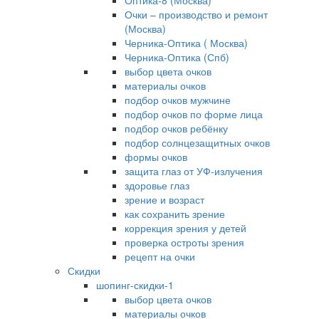
Оптика-8 (Москва)
Очки – производство и ремонт
(Москва)
Черника-Оптика ( Москва)
Черника-Оптика (Спб)
выбор цвета очков
материалы очков
подбор очков мужчине
подбор очков по форме лица
подбор очков ребёнку
подбор солнцезащитных очков
формы очков
защита глаз от УФ-излучения
здоровье глаз
зрение и возраст
как сохранить зрение
коррекция зрения у детей
проверка остроты зрения
рецепт на очки
Скидки
шопинг-скидки-1
выбор цвета очков
материалы очков