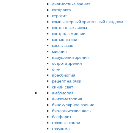
диагностика зрения
катаракта
кератит
компьютерный зрительный синдром
контактные линзы
контроль миопии
конъюнктивит
косоглазие
миопия
нарушения зрения
острота зрения
очки
пресбиопия
рецепт на очки
синий свет
амблиопия
анизометропия
бинокулярное зрение
биологические часы
блефарит
глазные капли
глаукома