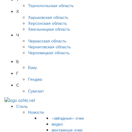
Тернопольская область
Х
Харьковская область
Херсонская область
Хмельницкая область
Ч
Черкасская область
Черниговская область
Черновицкая область
Б
Баку
Г
Гянджа
С
Сумгаит
Стиль
Новости
«звёздные» очки
видео
винтажные очки