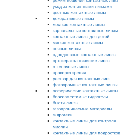
режим ношения контактных линз
уход за контактными линзами
цветные контактные линзы
декоративные линзы
жесткие контактные линзы
карнавальные контактные линзы
контактные линзы для детей
мягкие контактные линзы
ночные линзы
однодневные контактные линзы
ортокератологические линзы
оттеночные линзы
проверка зрения
раствор для контактных линз
фотохромные контактные линзы
асферические контактные линзы
биосовместимые гидрогели
бьюти-линзы
газопроницаемые материалы
гидрогели
контактные линзы для контроля
миопии
контактные линзы для подростков