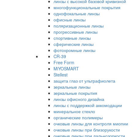
линзы с высокой базовой кривизной
многофункциональные покрытия
однофокальные линзы
офисные линзы
поляризационные линзы
прогрессивные линзы
спортивные линзы
сферические линзы
фотохромные линзы
CR-39
Free Form
MiYOSMART
Stellest
защита глаз от ультрафиолета
зеркальные линзы
зеркальные покрытия
линзы офисного дизайна
линзы с поддержкой аккомодации
минеральное стекло
органические полимеры
очковые линзы для контроля миопии
очковые линзы при близорукости
очковые линзы при дальнозоркости