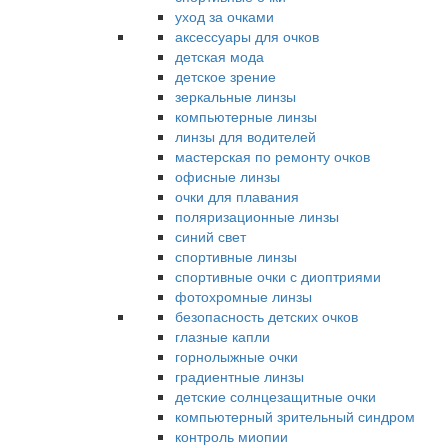
уход за очками
аксессуары для очков
детская мода
детское зрение
зеркальные линзы
компьютерные линзы
линзы для водителей
мастерская по ремонту очков
офисные линзы
очки для плавания
поляризационные линзы
синий свет
спортивные линзы
спортивные очки с диоптриями
фотохромные линзы
безопасность детских очков
глазные капли
горнолыжные очки
градиентные линзы
детские солнцезащитные очки
компьютерный зрительный синдром
контроль миопии