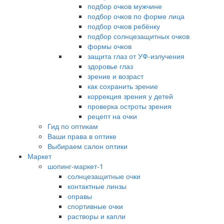
подбор очков мужчине
подбор очков по форме лица
подбор очков ребёнку
подбор солнцезащитных очков
формы очков
защита глаз от УФ-излучения
здоровье глаз
зрение и возраст
как сохранить зрение
коррекция зрения у детей
проверка остроты зрения
рецепт на очки
Гид по оптикам
Ваши права в оптике
Выбираем салон оптики
Маркет
шопинг-маркет-1
солнцезащитные очки
контактные линзы
оправы
спортивные очки
растворы и капли