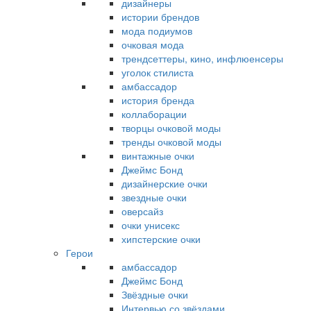
дизайнеры
истории брендов
мода подиумов
очковая мода
трендсеттеры, кино, инфлюенсеры
уголок стилиста
амбассадор
история бренда
коллаборации
творцы очковой моды
тренды очковой моды
винтажные очки
Джеймс Бонд
дизайнерские очки
звездные очки
оверсайз
очки унисекс
хипстерские очки
Герои
амбассадор
Джеймс Бонд
Звёздные очки
Интервью со звёздами