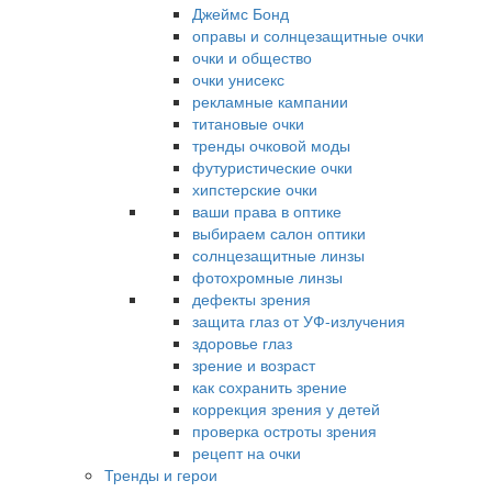
Джеймс Бонд
оправы и солнцезащитные очки
очки и общество
очки унисекс
рекламные кампании
титановые очки
тренды очковой моды
футуристические очки
хипстерские очки
ваши права в оптике
выбираем салон оптики
солнцезащитные линзы
фотохромные линзы
дефекты зрения
защита глаз от УФ-излучения
здоровье глаз
зрение и возраст
как сохранить зрение
коррекция зрения у детей
проверка остроты зрения
рецепт на очки
Тренды и герои