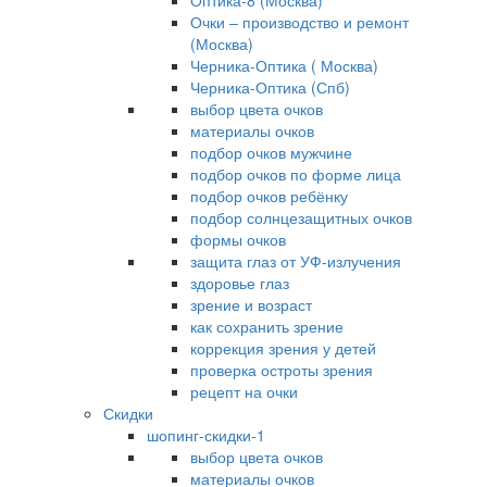
Оптика-8 (Москва)
Очки – производство и ремонт
(Москва)
Черника-Оптика ( Москва)
Черника-Оптика (Спб)
выбор цвета очков
материалы очков
подбор очков мужчине
подбор очков по форме лица
подбор очков ребёнку
подбор солнцезащитных очков
формы очков
защита глаз от УФ-излучения
здоровье глаз
зрение и возраст
как сохранить зрение
коррекция зрения у детей
проверка остроты зрения
рецепт на очки
Скидки
шопинг-скидки-1
выбор цвета очков
материалы очков