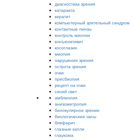
диагностика зрения
катаракта
кератит
компьютерный зрительный синдром
контактные линзы
контроль миопии
конъюнктивит
косоглазие
миопия
нарушения зрения
острота зрения
очки
пресбиопия
рецепт на очки
синий свет
амблиопия
анизометропия
бинокулярное зрение
биологические часы
блефарит
глазные капли
глаукома