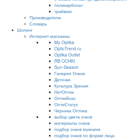
поликарбонат
трайвекс
Производители
Словарь
Шопинг
Интернет-магазины
My Optika
OpticTrend.ru
Optika Outlet
RB OCHKI
Sun-Season
Галерея Очков
Деточки
Культура Зрения
НетОптик
ОптикБокс
ОптиСтатус
Черника Оптика
выбор цвета очков
материалы очков
подбор очков мужчине
подбор очков по форме лица