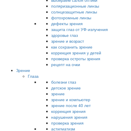
выбираем салон оптики
поляризационные линзы
солнцезащитные линзы
фотохромные линзы
дефекты зрения
защита глаз от УФ-излучения
здоровье глаз
зрение и возраст
как сохранить зрение
коррекция зрения у детей
проверка остроты зрения
рецепт на очки
Зрение
Глаза
болезни глаз
детское зрение
зрение
зрение и компьютер
зрение после 40 лет
коррекция зрения
нарушения зрения
проверка зрения
астигматизм