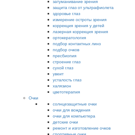
затуманивание зрения
защита глаз от ультрафиолета
здоровье глаз
измерение остроты зрения
коррекция зрения у детей
лазерная коррекция зрения
ортокератология
подбор контактных линз
подбор очков
пресбиопия
строение глаз
сухой глаз
увеит
усталость глаз
халязион
цветотерапия
Очки
солнцезащитные очки
очки для вождения
очки для компьютера
детские очки
ремонт и изготовление очков
спортивные очки