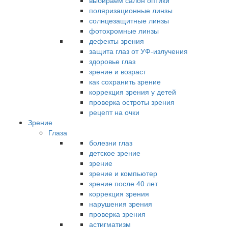
выбираем салон оптики
поляризационные линзы
солнцезащитные линзы
фотохромные линзы
дефекты зрения
защита глаз от УФ-излучения
здоровье глаз
зрение и возраст
как сохранить зрение
коррекция зрения у детей
проверка остроты зрения
рецепт на очки
Зрение
Глаза
болезни глаз
детское зрение
зрение
зрение и компьютер
зрение после 40 лет
коррекция зрения
нарушения зрения
проверка зрения
астигматизм