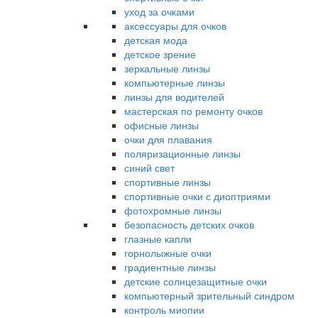
уход за очками
аксессуары для очков
детская мода
детское зрение
зеркальные линзы
компьютерные линзы
линзы для водителей
мастерская по ремонту очков
офисные линзы
очки для плавания
поляризационные линзы
синий свет
спортивные линзы
спортивные очки с диоптриями
фотохромные линзы
безопасность детских очков
глазные капли
горнолыжные очки
градиентные линзы
детские солнцезащитные очки
компьютерный зрительный синдром
контроль миопии