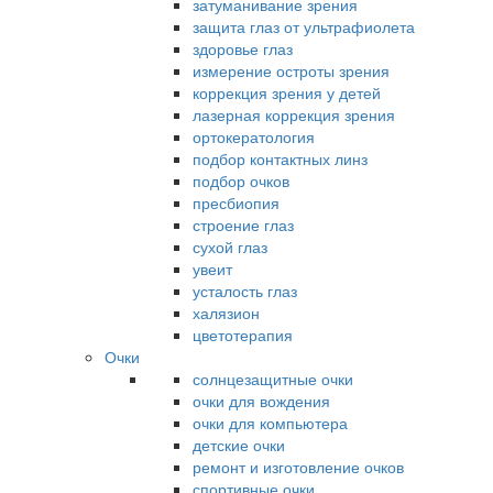
затуманивание зрения
защита глаз от ультрафиолета
здоровье глаз
измерение остроты зрения
коррекция зрения у детей
лазерная коррекция зрения
ортокератология
подбор контактных линз
подбор очков
пресбиопия
строение глаз
сухой глаз
увеит
усталость глаз
халязион
цветотерапия
Очки
солнцезащитные очки
очки для вождения
очки для компьютера
детские очки
ремонт и изготовление очков
спортивные очки