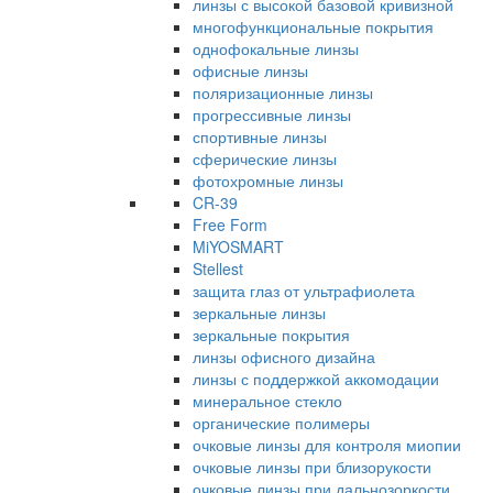
линзы с высокой базовой кривизной
многофункциональные покрытия
однофокальные линзы
офисные линзы
поляризационные линзы
прогрессивные линзы
спортивные линзы
сферические линзы
фотохромные линзы
CR-39
Free Form
MiYOSMART
Stellest
защита глаз от ультрафиолета
зеркальные линзы
зеркальные покрытия
линзы офисного дизайна
линзы с поддержкой аккомодации
минеральное стекло
органические полимеры
очковые линзы для контроля миопии
очковые линзы при близорукости
очковые линзы при дальнозоркости