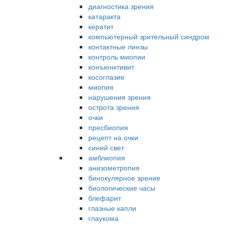
диагностика зрения
катаракта
кератит
компьютерный зрительный синдром
контактные линзы
контроль миопии
конъюнктивит
косоглазие
миопия
нарушения зрения
острота зрения
очки
пресбиопия
рецепт на очки
синий свет
амблиопия
анизометропия
бинокулярное зрение
биологические часы
блефарит
глазные капли
глаукома