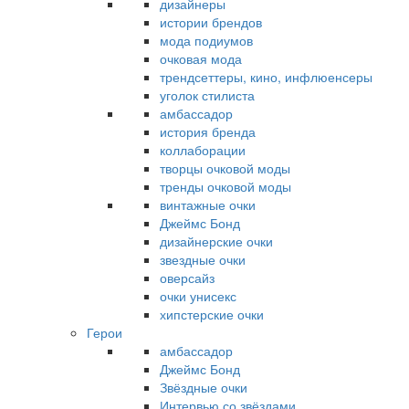
дизайнеры
истории брендов
мода подиумов
очковая мода
трендсеттеры, кино, инфлюенсеры
уголок стилиста
амбассадор
история бренда
коллаборации
творцы очковой моды
тренды очковой моды
винтажные очки
Джеймс Бонд
дизайнерские очки
звездные очки
оверсайз
очки унисекс
хипстерские очки
Герои
амбассадор
Джеймс Бонд
Звёздные очки
Интервью со звёздами