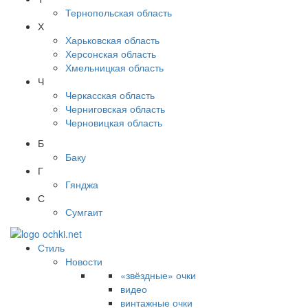
Тернопольская область
Х
Харьковская область
Херсонская область
Хмельницкая область
Ч
Черкасская область
Черниговская область
Черновицкая область
Б
Баку
Г
Гянджа
С
Сумгаит
Стиль
Новости
«звёздные» очки
видео
винтажные очки