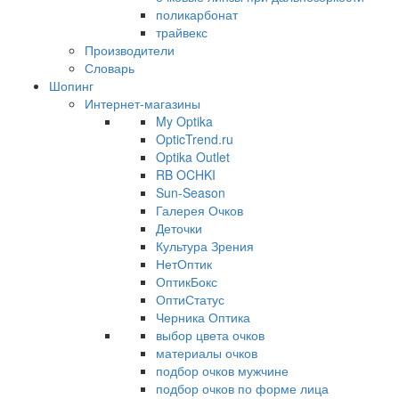
поликарбонат
трайвекс
Производители
Словарь
Шопинг
Интернет-магазины
My Optika
OpticTrend.ru
Optika Outlet
RB OCHKI
Sun-Season
Галерея Очков
Деточки
Культура Зрения
НетОптик
ОптикБокс
ОптиСтатус
Черника Оптика
выбор цвета очков
материалы очков
подбор очков мужчине
подбор очков по форме лица