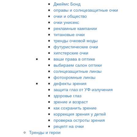
Джеймс Бонд
оправы и солнцезащитные очки
очки и общество
очки унисекс
рекламные кампании
титановые очки
тренды очковой моды
футуристические очки
хипстерские очки
ваши права в оптике
выбираем салон оптики
солнцезащитные линзы
фотохромные линзы
дефекты зрения
защита глаз от УФ-излучения
здоровье глаз
зрение и возраст
как сохранить зрение
коррекция зрения у детей
проверка остроты зрения
рецепт на очки
Тренды и герои