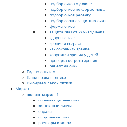
подбор очков мужчине
подбор очков по форме лица
подбор очков ребёнку
подбор солнцезащитных очков
формы очков
защита глаз от УФ-излучения
здоровье глаз
зрение и возраст
как сохранить зрение
коррекция зрения у детей
проверка остроты зрения
рецепт на очки
Гид по оптикам
Ваши права в оптике
Выбираем салон оптики
Маркет
шопинг-маркет-1
солнцезащитные очки
контактные линзы
оправы
спортивные очки
растворы и капли