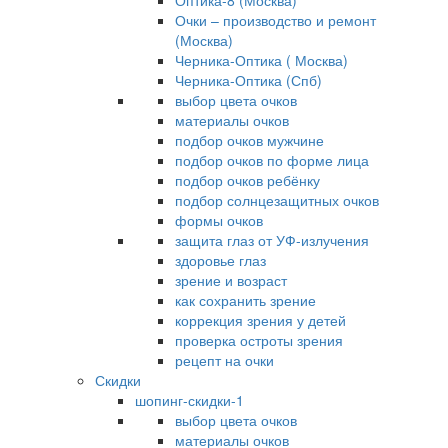
Оптика-8 (Москва)
Очки – производство и ремонт
(Москва)
Черника-Оптика ( Москва)
Черника-Оптика (Спб)
выбор цвета очков
материалы очков
подбор очков мужчине
подбор очков по форме лица
подбор очков ребёнку
подбор солнцезащитных очков
формы очков
защита глаз от УФ-излучения
здоровье глаз
зрение и возраст
как сохранить зрение
коррекция зрения у детей
проверка остроты зрения
рецепт на очки
Скидки
шопинг-скидки-1
выбор цвета очков
материалы очков