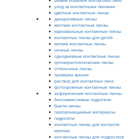
режим ношения контактных линз
уход за контактными линзами
цветные контактные линзы
декоративные линзы
жесткие контактные линзы
карнавальные контактные линзы
контактные линзы для детей
мягкие контактные линзы
ночные линзы
однодневные контактные линзы
ортокератологические линзы
оттеночные линзы
проверка зрения
раствор для контактных линз
фотохромные контактные линзы
асферические контактные линзы
биосовместимые гидрогели
бьюти-линзы
газопроницаемые материалы
гидрогели
контактные линзы для контроля
миопии
контактные линзы для подростков