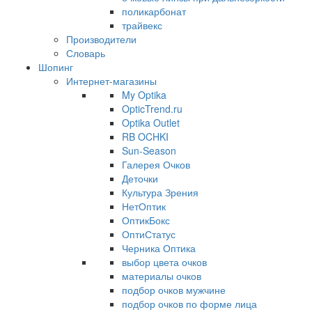
поликарбонат
трайвекс
Производители
Словарь
Шопинг
Интернет-магазины
My Optika
OpticTrend.ru
Optika Outlet
RB OCHKI
Sun-Season
Галерея Очков
Деточки
Культура Зрения
НетОптик
ОптикБокс
ОптиСтатус
Черника Оптика
выбор цвета очков
материалы очков
подбор очков мужчине
подбор очков по форме лица