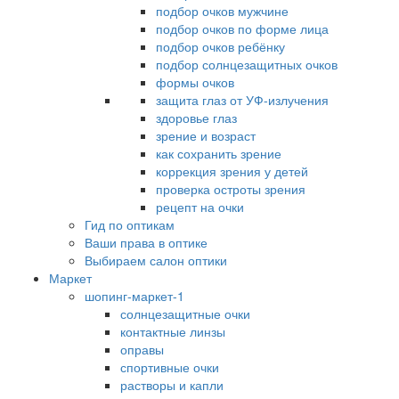
подбор очков мужчине
подбор очков по форме лица
подбор очков ребёнку
подбор солнцезащитных очков
формы очков
защита глаз от УФ-излучения
здоровье глаз
зрение и возраст
как сохранить зрение
коррекция зрения у детей
проверка остроты зрения
рецепт на очки
Гид по оптикам
Ваши права в оптике
Выбираем салон оптики
Маркет
шопинг-маркет-1
солнцезащитные очки
контактные линзы
оправы
спортивные очки
растворы и капли