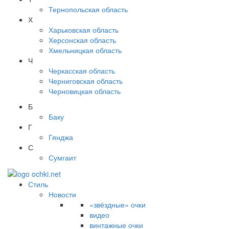
Тернопольская область
Х
Харьковская область
Херсонская область
Хмельницкая область
Ч
Черкасская область
Черниговская область
Черновицкая область
Б
Баку
Г
Гянджа
С
Сумгаит
Стиль
Новости
«звёздные» очки
видео
винтажные очки