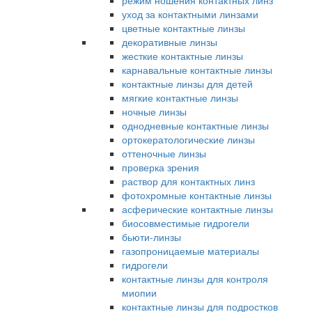
режим ношения контактных линз
уход за контактными линзами
цветные контактные линзы
декоративные линзы
жесткие контактные линзы
карнавальные контактные линзы
контактные линзы для детей
мягкие контактные линзы
ночные линзы
однодневные контактные линзы
ортокератологические линзы
оттеночные линзы
проверка зрения
раствор для контактных линз
фотохромные контактные линзы
асферические контактные линзы
биосовместимые гидрогели
бьюти-линзы
газопроницаемые материалы
гидрогели
контактные линзы для контроля
миопии
контактные линзы для подростков