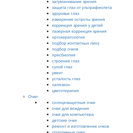
затуманивание зрения
защита глаз от ультрафиолета
здоровье глаз
измерение остроты зрения
коррекция зрения у детей
лазерная коррекция зрения
ортокератология
подбор контактных линз
подбор очков
пресбиопия
строение глаз
сухой глаз
увеит
усталость глаз
халязион
цветотерапия
Очки
солнцезащитные очки
очки для вождения
очки для компьютера
детские очки
ремонт и изготовление очков
спортивные очки