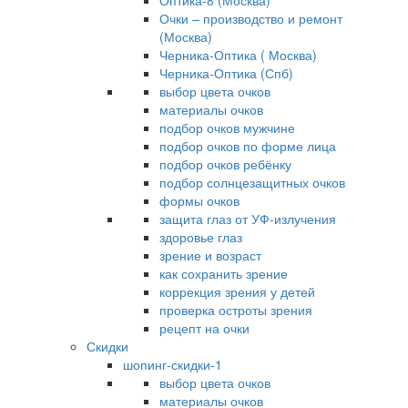
Оптика-8 (Москва)
Очки – производство и ремонт
(Москва)
Черника-Оптика ( Москва)
Черника-Оптика (Спб)
выбор цвета очков
материалы очков
подбор очков мужчине
подбор очков по форме лица
подбор очков ребёнку
подбор солнцезащитных очков
формы очков
защита глаз от УФ-излучения
здоровье глаз
зрение и возраст
как сохранить зрение
коррекция зрения у детей
проверка остроты зрения
рецепт на очки
Скидки
шопинг-скидки-1
выбор цвета очков
материалы очков