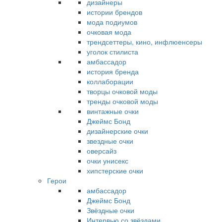
дизайнеры
истории брендов
мода подиумов
очковая мода
трендсеттеры, кино, инфлюенсеры
уголок стилиста
амбассадор
история бренда
коллаборации
творцы очковой моды
тренды очковой моды
винтажные очки
Джеймс Бонд
дизайнерские очки
звездные очки
оверсайз
очки унисекс
хипстерские очки
Герои
амбассадор
Джеймс Бонд
Звёздные очки
Интервью со звёздами