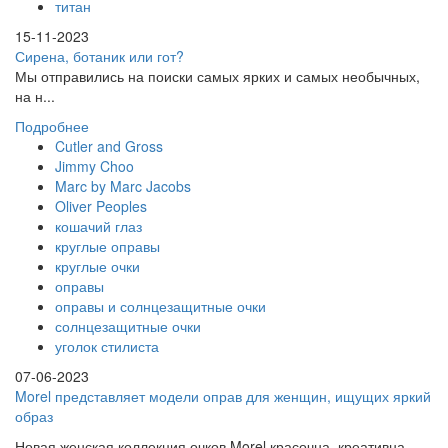
титан
15-11-2023
Сирена, ботаник или гот?
Мы отправились на поиски самых ярких и самых необычных,
на н...
Подробнее
Cutler and Gross
Jimmy Choo
Marc by Marc Jacobs
Oliver Peoples
кошачий глаз
круглые оправы
круглые очки
оправы
оправы и солнцезащитные очки
солнцезащитные очки
уголок стилиста
07-06-2023
Morel представляет модели оправ для женщин, ищущих яркий
образ
Новая женская коллекция очков Morel красочна, креативна ...