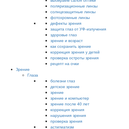
выбираем салон оптики
поляризационные линзы
солнцезащитные линзы
фотохромные линзы
дефекты зрения
защита глаз от УФ-излучения
здоровье глаз
зрение и возраст
как сохранить зрение
коррекция зрения у детей
проверка остроты зрения
рецепт на очки
Зрение
Глаза
болезни глаз
детское зрение
зрение
зрение и компьютер
зрение после 40 лет
коррекция зрения
нарушения зрения
проверка зрения
астигматизм