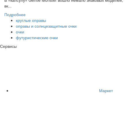
В «капсулу» Gentle Monster вошло немало знаковых моделей,
вк...
Подробнее
круглые оправы
оправы и солнцезащитные очки
очки
футуристические очки
Сервисы
Маркет