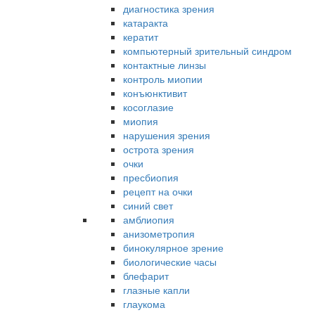
диагностика зрения
катаракта
кератит
компьютерный зрительный синдром
контактные линзы
контроль миопии
конъюнктивит
косоглазие
миопия
нарушения зрения
острота зрения
очки
пресбиопия
рецепт на очки
синий свет
амблиопия
анизометропия
бинокулярное зрение
биологические часы
блефарит
глазные капли
глаукома