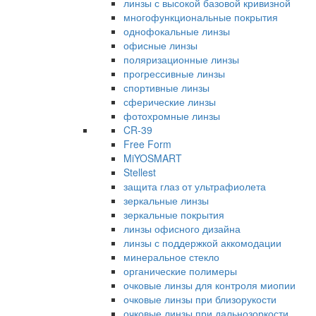
линзы с высокой базовой кривизной
многофункциональные покрытия
однофокальные линзы
офисные линзы
поляризационные линзы
прогрессивные линзы
спортивные линзы
сферические линзы
фотохромные линзы
CR-39
Free Form
MiYOSMART
Stellest
защита глаз от ультрафиолета
зеркальные линзы
зеркальные покрытия
линзы офисного дизайна
линзы с поддержкой аккомодации
минеральное стекло
органические полимеры
очковые линзы для контроля миопии
очковые линзы при близорукости
очковые линзы при дальнозоркости