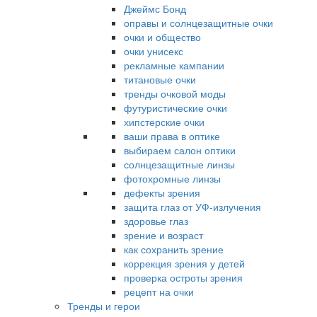
Джеймс Бонд
оправы и солнцезащитные очки
очки и общество
очки унисекс
рекламные кампании
титановые очки
тренды очковой моды
футуристические очки
хипстерские очки
ваши права в оптике
выбираем салон оптики
солнцезащитные линзы
фотохромные линзы
дефекты зрения
защита глаз от УФ-излучения
здоровье глаз
зрение и возраст
как сохранить зрение
коррекция зрения у детей
проверка остроты зрения
рецепт на очки
Тренды и герои