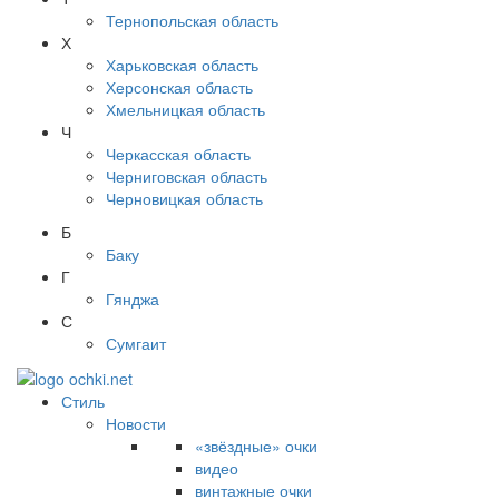
Тернопольская область
Х
Харьковская область
Херсонская область
Хмельницкая область
Ч
Черкасская область
Черниговская область
Черновицкая область
Б
Баку
Г
Гянджа
С
Сумгаит
Стиль
Новости
«звёздные» очки
видео
винтажные очки