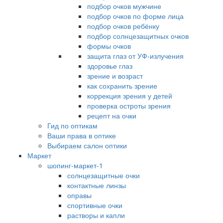
подбор очков мужчине
подбор очков по форме лица
подбор очков ребёнку
подбор солнцезащитных очков
формы очков
защита глаз от УФ-излучения
здоровье глаз
зрение и возраст
как сохранить зрение
коррекция зрения у детей
проверка остроты зрения
рецепт на очки
Гид по оптикам
Ваши права в оптике
Выбираем салон оптики
Маркет
шопинг-маркет-1
солнцезащитные очки
контактные линзы
оправы
спортивные очки
растворы и капли