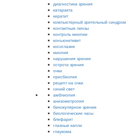
диагностика зрения
катаракта
кератит
компьютерный зрительный синдром
контактные линзы
контроль миопии
конъюнктивит
косоглазие
миопия
нарушения зрения
острота зрения
очки
пресбиопия
рецепт на очки
синий свет
амблиопия
анизометропия
бинокулярное зрение
биологические часы
блефарит
глазные капли
глаукома