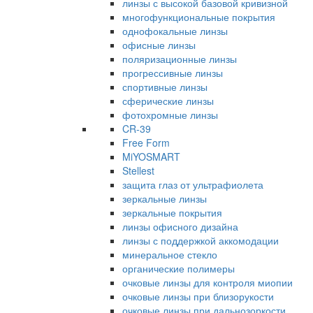
линзы с высокой базовой кривизной
многофункциональные покрытия
однофокальные линзы
офисные линзы
поляризационные линзы
прогрессивные линзы
спортивные линзы
сферические линзы
фотохромные линзы
CR-39
Free Form
MiYOSMART
Stellest
защита глаз от ультрафиолета
зеркальные линзы
зеркальные покрытия
линзы офисного дизайна
линзы с поддержкой аккомодации
минеральное стекло
органические полимеры
очковые линзы для контроля миопии
очковые линзы при близорукости
очковые линзы при дальнозоркости