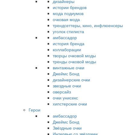
дизайнеры
истории брендов
мода подиумов
очковая мода
трендсеттеры, кино, инфлюенсеры
уголок стилиста
амбассадор
история бренда
коллаборации
творцы очковой моды
тренды очковой моды
винтажные очки
Джеймс Бонд
дизайнерские очки
звездные очки
оверсайз
очки унисекс
хипстерские очки
Герои
амбассадор
Джеймс Бонд
Звёздные очки
Интервью со звёздами