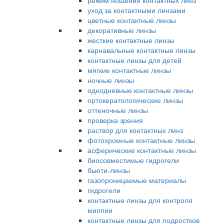
режим ношения контактных линз
уход за контактными линзами
цветные контактные линзы
декоративные линзы
жесткие контактные линзы
карнавальные контактные линзы
контактные линзы для детей
мягкие контактные линзы
ночные линзы
однодневные контактные линзы
ортокератологические линзы
оттеночные линзы
проверка зрения
раствор для контактных линз
фотохромные контактные линзы
асферические контактные линзы
биосовместимые гидрогели
бьюти-линзы
газопроницаемые материалы
гидрогели
контактные линзы для контроля
миопии
контактные линзы для подростков