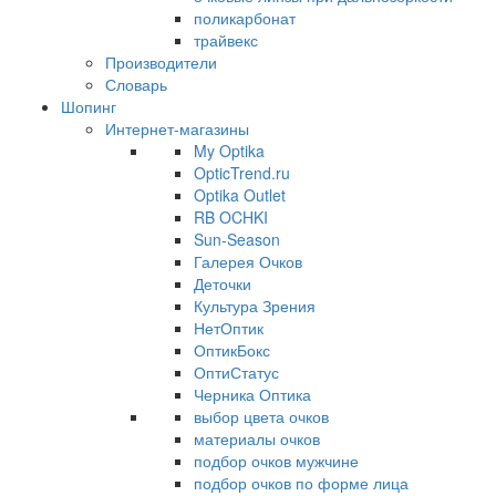
поликарбонат
трайвекс
Производители
Словарь
Шопинг
Интернет-магазины
My Optika
OpticTrend.ru
Optika Outlet
RB OCHKI
Sun-Season
Галерея Очков
Деточки
Культура Зрения
НетОптик
ОптикБокс
ОптиСтатус
Черника Оптика
выбор цвета очков
материалы очков
подбор очков мужчине
подбор очков по форме лица