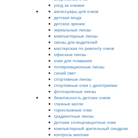
уход за очками
аксессуары для очков
детская мода
детское зрение
зеркальные линзы
компьютерные линзы
линзы для водителей
мастерская по ремонту очков
офисные линзы
очки для плавания
поляризационные линзы
синий свет
спортивные линзы
спортивные очки с диоптриями
фотохромные линзы
безопасность детских очков
глазные капли
горнолыжные очки
градиентные линзы
детские солнцезащитные очки
компьютерный зрительный синдром
контроль миопии