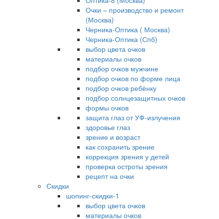
Оптика-8 (Москва)
Очки – производство и ремонт
(Москва)
Черника-Оптика ( Москва)
Черника-Оптика (Спб)
выбор цвета очков
материалы очков
подбор очков мужчине
подбор очков по форме лица
подбор очков ребёнку
подбор солнцезащитных очков
формы очков
защита глаз от УФ-излучения
здоровье глаз
зрение и возраст
как сохранить зрение
коррекция зрения у детей
проверка остроты зрения
рецепт на очки
Скидки
шопинг-скидки-1
выбор цвета очков
материалы очков