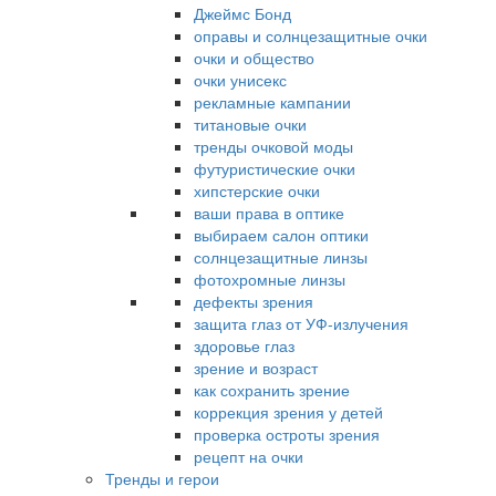
Джеймс Бонд
оправы и солнцезащитные очки
очки и общество
очки унисекс
рекламные кампании
титановые очки
тренды очковой моды
футуристические очки
хипстерские очки
ваши права в оптике
выбираем салон оптики
солнцезащитные линзы
фотохромные линзы
дефекты зрения
защита глаз от УФ-излучения
здоровье глаз
зрение и возраст
как сохранить зрение
коррекция зрения у детей
проверка остроты зрения
рецепт на очки
Тренды и герои