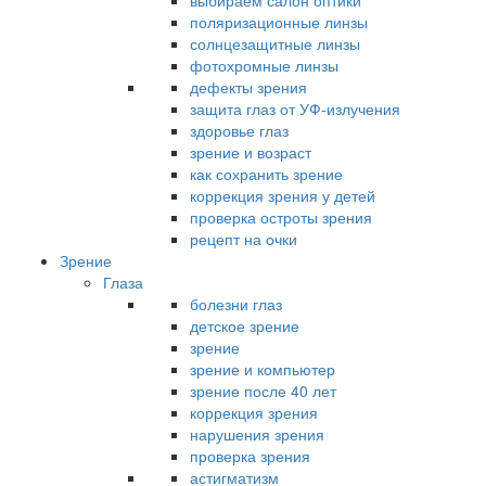
выбираем салон оптики
поляризационные линзы
солнцезащитные линзы
фотохромные линзы
дефекты зрения
защита глаз от УФ-излучения
здоровье глаз
зрение и возраст
как сохранить зрение
коррекция зрения у детей
проверка остроты зрения
рецепт на очки
Зрение
Глаза
болезни глаз
детское зрение
зрение
зрение и компьютер
зрение после 40 лет
коррекция зрения
нарушения зрения
проверка зрения
астигматизм