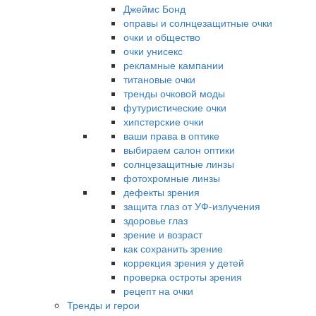
Джеймс Бонд
оправы и солнцезащитные очки
очки и общество
очки унисекс
рекламные кампании
титановые очки
тренды очковой моды
футуристические очки
хипстерские очки
ваши права в оптике
выбираем салон оптики
солнцезащитные линзы
фотохромные линзы
дефекты зрения
защита глаз от УФ-излучения
здоровье глаз
зрение и возраст
как сохранить зрение
коррекция зрения у детей
проверка остроты зрения
рецепт на очки
Тренды и герои