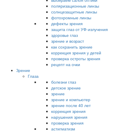
выбираем салон оптики
поляризационные линзы
солнцезащитные линзы
фотохромные линзы
дефекты зрения
защита глаз от УФ-излучения
здоровье глаз
зрение и возраст
как сохранить зрение
коррекция зрения у детей
проверка остроты зрения
рецепт на очки
Зрение
Глаза
болезни глаз
детское зрение
зрение
зрение и компьютер
зрение после 40 лет
коррекция зрения
нарушения зрения
проверка зрения
астигматизм