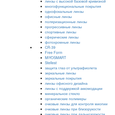
линзы с высокой базовой кривизной
многофункциональные покрытия
однофокальные линзы
офисные линзы
поляризационные линзы
прогрессивные линзы
спортивные линзы
сферические линзы
фотохромные линзы
CR-39
Free Form
MiYOSMART
Stellest
защита глаз от ультрафиолета
зеркальные линзы
зеркальные покрытия
линзы офисного дизайна
линзы с поддержкой аккомодации
минеральное стекло
органические полимеры
очковые линзы для контроля миопии
очковые линзы при близорукости
очковые линзы при дальнозоркости