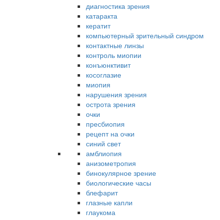
диагностика зрения
катаракта
кератит
компьютерный зрительный синдром
контактные линзы
контроль миопии
конъюнктивит
косоглазие
миопия
нарушения зрения
острота зрения
очки
пресбиопия
рецепт на очки
синий свет
амблиопия
анизометропия
бинокулярное зрение
биологические часы
блефарит
глазные капли
глаукома