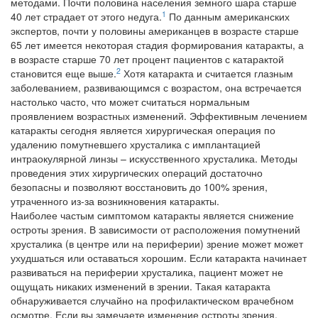
методами. Почти половина населения земного шара старше
1
40 лет страдает от этого недуга.
По данным американских
экспертов, почти у половины американцев в возрасте старше
65 лет имеется некоторая стадия формирования катаракты, а
в возрасте старше 70 лет процент пациентов с катарактой
2
становится еще выше.
Хотя катаракта и считается глазным
заболеванием, развивающимся с возрастом, она встречается
настолько часто, что может считаться нормальным
проявлением возрастных изменений. Эффективным лечением
катаракты сегодня является хирургическая операция по
удалению помутневшего хрусталика с имплантацией
интраокулярной линзы – искусственного хрусталика. Методы
проведения этих хирургических операций достаточно
безопасны и позволяют восстановить до 100% зрения,
утраченного из-за возникновения катаракты.
Наиболее частым симптомом катаракты является снижение
остроты зрения. В зависимости от расположения помутнений
хрусталика (в центре или на периферии) зрение может может
ухудшаться или оставаться хорошим. Если катаракта начинает
развиваться на периферии хрусталика, пациент может не
ощущать никаких изменений в зрении. Такая катаракта
обнаруживается случайно на профилактическом врачебном
осмотре. Если вы замечаете изменение остроты зрения,