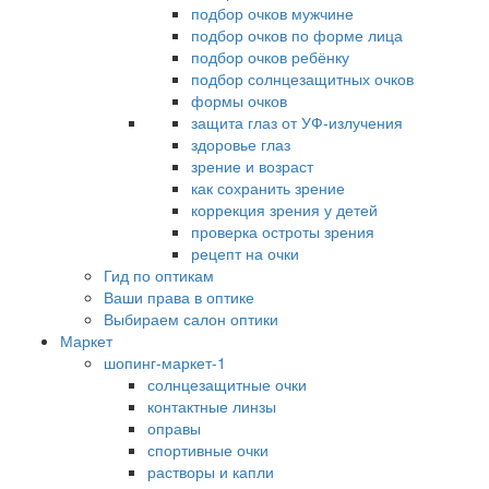
подбор очков мужчине
подбор очков по форме лица
подбор очков ребёнку
подбор солнцезащитных очков
формы очков
защита глаз от УФ-излучения
здоровье глаз
зрение и возраст
как сохранить зрение
коррекция зрения у детей
проверка остроты зрения
рецепт на очки
Гид по оптикам
Ваши права в оптике
Выбираем салон оптики
Маркет
шопинг-маркет-1
солнцезащитные очки
контактные линзы
оправы
спортивные очки
растворы и капли