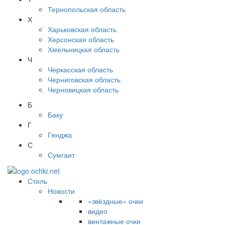
Тернопольская область
Х
Харьковская область
Херсонская область
Хмельницкая область
Ч
Черкасская область
Черниговская область
Черновицкая область
Б
Баку
Г
Гянджа
С
Сумгаит
Стиль
Новости
«звёздные» очки
видео
винтажные очки