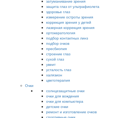
затуманивание зрения
защита глаз от ультрафиолета
здоровье глаз
измерение остроты зрения
коррекция зрения у детей
лазерная коррекция зрения
ортокератология
подбор контактных линз
подбор очков
пресбиопия
строение глаз
сухой глаз
увеит
усталость глаз
халязион
цветотерапия
Очки
солнцезащитные очки
очки для вождения
очки для компьютера
детские очки
ремонт и изготовление очков
спортивные очки