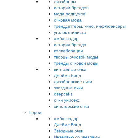
дизайнеры
истории брендов
мода подиумов
очковая мода
трендсеттеры, кино, инфлюенсеры
уголок стилиста
амбассадор
история бренда
коллаборации
творцы очковой моды
тренды очковой моды
винтажные очки
Джеймс Бонд
дизайнерские очки
звездные очки
оверсайз
очки унисекс
хипстерские очки
Герои
амбассадор
Джеймс Бонд
Звёздные очки
Интервью со звёздами