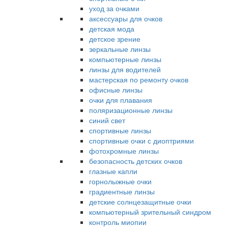
уход за очками
аксессуары для очков
детская мода
детское зрение
зеркальные линзы
компьютерные линзы
линзы для водителей
мастерская по ремонту очков
офисные линзы
очки для плавания
поляризационные линзы
синий свет
спортивные линзы
спортивные очки с диоптриями
фотохромные линзы
безопасность детских очков
глазные капли
горнолыжные очки
градиентные линзы
детские солнцезащитные очки
компьютерный зрительный синдром
контроль миопии