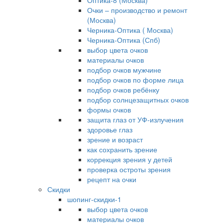
Оптика-8 (Москва)
Очки – производство и ремонт
(Москва)
Черника-Оптика ( Москва)
Черника-Оптика (Спб)
выбор цвета очков
материалы очков
подбор очков мужчине
подбор очков по форме лица
подбор очков ребёнку
подбор солнцезащитных очков
формы очков
защита глаз от УФ-излучения
здоровье глаз
зрение и возраст
как сохранить зрение
коррекция зрения у детей
проверка остроты зрения
рецепт на очки
Скидки
шопинг-скидки-1
выбор цвета очков
материалы очков