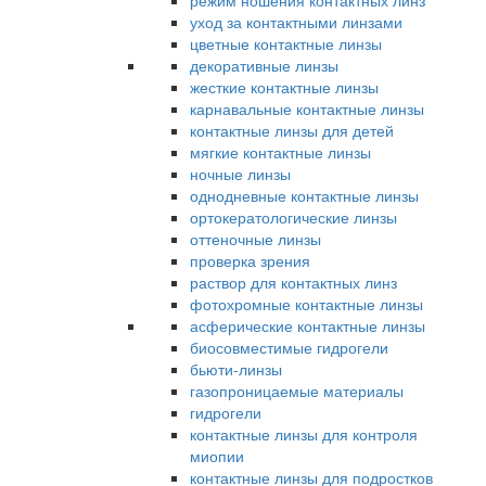
режим ношения контактных линз
уход за контактными линзами
цветные контактные линзы
декоративные линзы
жесткие контактные линзы
карнавальные контактные линзы
контактные линзы для детей
мягкие контактные линзы
ночные линзы
однодневные контактные линзы
ортокератологические линзы
оттеночные линзы
проверка зрения
раствор для контактных линз
фотохромные контактные линзы
асферические контактные линзы
биосовместимые гидрогели
бьюти-линзы
газопроницаемые материалы
гидрогели
контактные линзы для контроля
миопии
контактные линзы для подростков