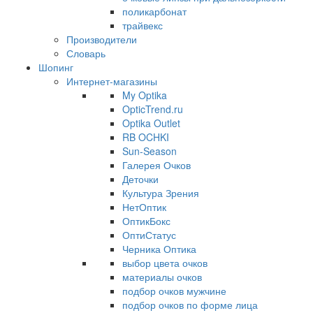
поликарбонат
трайвекс
Производители
Словарь
Шопинг
Интернет-магазины
My Optika
OpticTrend.ru
Optika Outlet
RB OCHKI
Sun-Season
Галерея Очков
Деточки
Культура Зрения
НетОптик
ОптикБокс
ОптиСтатус
Черника Оптика
выбор цвета очков
материалы очков
подбор очков мужчине
подбор очков по форме лица