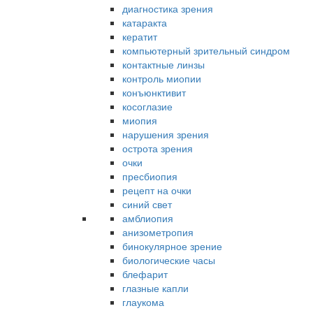
диагностика зрения
катаракта
кератит
компьютерный зрительный синдром
контактные линзы
контроль миопии
конъюнктивит
косоглазие
миопия
нарушения зрения
острота зрения
очки
пресбиопия
рецепт на очки
синий свет
амблиопия
анизометропия
бинокулярное зрение
биологические часы
блефарит
глазные капли
глаукома