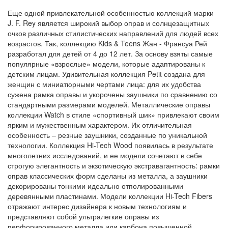
Еще одной привлекательной особенностью коллекций марки
J. F. Rey является широкий выбор оправ и солнцезащитных
очков различных стилистических направлений для людей всех
возрастов. Так, коллекцию Kids & Teens Жан - Франсуа Рей
разработал для детей от 4 до 12 лет. За основу взяты самые
популярные «взрослые» модели, которые адаптированы к
детским лицам. Удивительная коллекция Petit создана для
женщин с миниатюрными чертами лица: для их удобства
сужена рамка оправы и укорочены заушники по сравнению со
стандартными размерами моделей. Металлические оправы
коллекции Watch в стиле «спортивный шик» привлекают своим
ярким и мужественным характером. Их отличительная
особенность – резные заушники, созданные по уникальной
технологии. Коллекция Hi-Tech Wood появилась в результате
многолетних исследований, и ее модели сочетают в себе
строгую элегантность и экзотическую экстравагантность: рамки
оправ классических форм сделаны из металла, а заушники
декорированы тонкими идеально отполированными
деревянными пластинами. Модели коллекции Hi-Tech Fibers
отражают интерес дизайнера к новым технологиям и
представляют собой ультралегкие оправы из
перфорированного металла или карбона повышенной