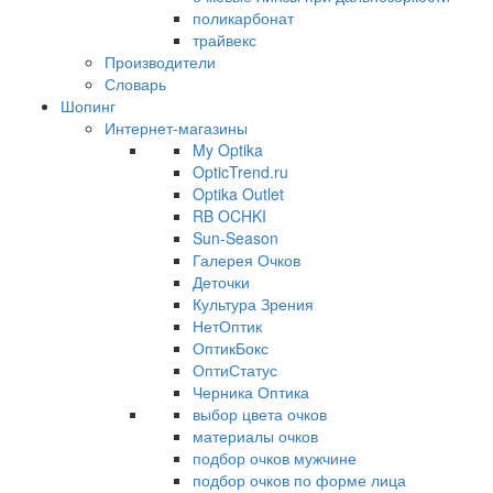
поликарбонат
трайвекс
Производители
Словарь
Шопинг
Интернет-магазины
My Optika
OpticTrend.ru
Optika Outlet
RB OCHKI
Sun-Season
Галерея Очков
Деточки
Культура Зрения
НетОптик
ОптикБокс
ОптиСтатус
Черника Оптика
выбор цвета очков
материалы очков
подбор очков мужчине
подбор очков по форме лица