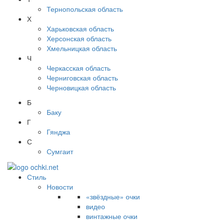
Тернопольская область
Х
Харьковская область
Херсонская область
Хмельницкая область
Ч
Черкасская область
Черниговская область
Черновицкая область
Б
Баку
Г
Гянджа
С
Сумгаит
Стиль
Новости
«звёздные» очки
видео
винтажные очки