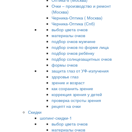
Оптика-8 (Москва)
Очки – производство и ремонт
(Москва)
Черника-Оптика ( Москва)
Черника-Оптика (Спб)
выбор цвета очков
материалы очков
подбор очков мужчине
подбор очков по форме лица
подбор очков ребёнку
подбор солнцезащитных очков
формы очков
защита глаз от УФ-излучения
здоровье глаз
зрение и возраст
как сохранить зрение
коррекция зрения у детей
проверка остроты зрения
рецепт на очки
Скидки
шопинг-скидки-1
выбор цвета очков
материалы очков