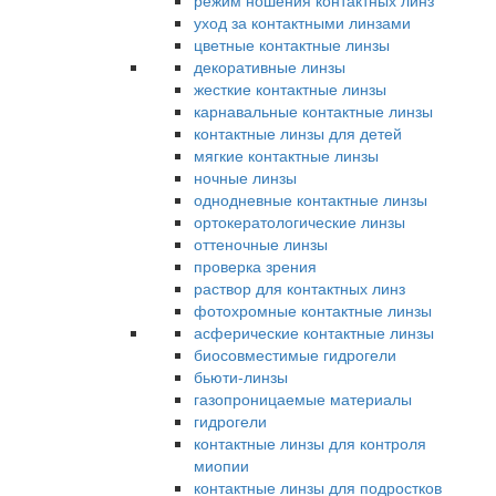
режим ношения контактных линз
уход за контактными линзами
цветные контактные линзы
декоративные линзы
жесткие контактные линзы
карнавальные контактные линзы
контактные линзы для детей
мягкие контактные линзы
ночные линзы
однодневные контактные линзы
ортокератологические линзы
оттеночные линзы
проверка зрения
раствор для контактных линз
фотохромные контактные линзы
асферические контактные линзы
биосовместимые гидрогели
бьюти-линзы
газопроницаемые материалы
гидрогели
контактные линзы для контроля
миопии
контактные линзы для подростков