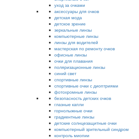
уход за очками
аксессуары для очков
детская мода
детское зрение
зеркальные линзы
компьютерные линзы
линзы для водителей
мастерская по ремонту очков
офисные линзы
очки для плавания
поляризационные линзы
синий свет
спортивные линзы
спортивные очки с диоптриями
фотохромные линзы
безопасность детских очков
глазные капли
горнолыжные очки
градиентные линзы
детские солнцезащитные очки
компьютерный зрительный синдром
контроль миопии