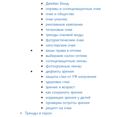
Джеймс Бонд
оправы и солнцезащитные очки
очки и общество
очки унисекс
рекламные кампании
титановые очки
тренды очковой моды
футуристические очки
хипстерские очки
ваши права в оптике
выбираем салон оптики
солнцезащитные линзы
фотохромные линзы
дефекты зрения
защита глаз от УФ-излучения
здоровье глаз
зрение и возраст
как сохранить зрение
коррекция зрения у детей
проверка остроты зрения
рецепт на очки
Тренды и герои