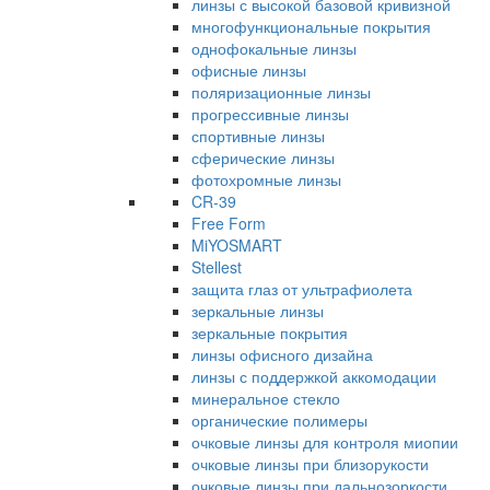
линзы с высокой базовой кривизной
многофункциональные покрытия
однофокальные линзы
офисные линзы
поляризационные линзы
прогрессивные линзы
спортивные линзы
сферические линзы
фотохромные линзы
CR-39
Free Form
MiYOSMART
Stellest
защита глаз от ультрафиолета
зеркальные линзы
зеркальные покрытия
линзы офисного дизайна
линзы с поддержкой аккомодации
минеральное стекло
органические полимеры
очковые линзы для контроля миопии
очковые линзы при близорукости
очковые линзы при дальнозоркости