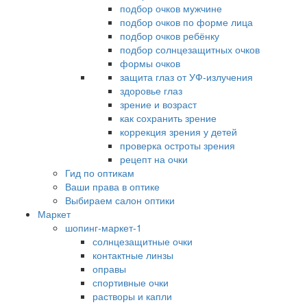
подбор очков мужчине
подбор очков по форме лица
подбор очков ребёнку
подбор солнцезащитных очков
формы очков
защита глаз от УФ-излучения
здоровье глаз
зрение и возраст
как сохранить зрение
коррекция зрения у детей
проверка остроты зрения
рецепт на очки
Гид по оптикам
Ваши права в оптике
Выбираем салон оптики
Маркет
шопинг-маркет-1
солнцезащитные очки
контактные линзы
оправы
спортивные очки
растворы и капли