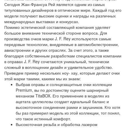
Сегодня Жан-Франсуа Рей является одним из самых
титулованных дизайнеров в оптическом мире. Каждый год его
модели получают высокие оценки и награды на различных
международных выставках и конкурсах.
Помимо эстетической составляющей компания уделяет
большое внимание технической стороне вопроса. Для
производства очков марки J. F. Rey используются самые
передовые технологии, внедряемые в автомобилестроении,
авиастроении и других отраслях. За счет этого, а также
благодаря собственным разработкам специалистов компании
в оправах J. F. Rey сочетаются уникальный, технически
сложный в воплощении дизайн и удивительное удобство.
Приведем пример нескольких ноу- хау, которые делают очки
этой марки такими, какими мы их знаем:
Выбрав оправы и солнцезащитные очки коллекции
Premium, вы по достоинству оцените шарнирный
механизм TitaBOX. Его применение в моделях из
ацетата целлюлозы создает идеальный баланс и
высокоточное соединение рамки и заушников. Кто хотя
бы раз примерил модель из этой коллекции, тот понял,
что такое истинный комфорт.
Высокоточная резьба и обработка лазером