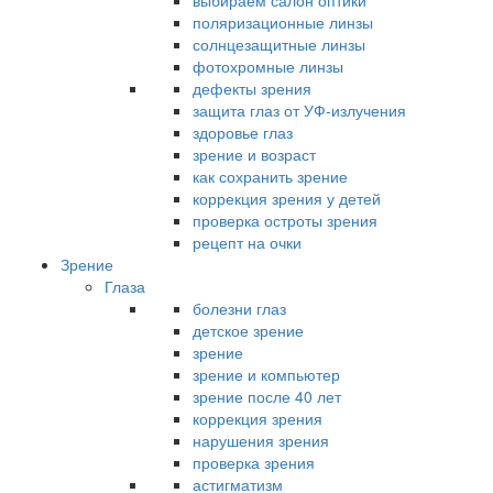
выбираем салон оптики
поляризационные линзы
солнцезащитные линзы
фотохромные линзы
дефекты зрения
защита глаз от УФ-излучения
здоровье глаз
зрение и возраст
как сохранить зрение
коррекция зрения у детей
проверка остроты зрения
рецепт на очки
Зрение
Глаза
болезни глаз
детское зрение
зрение
зрение и компьютер
зрение после 40 лет
коррекция зрения
нарушения зрения
проверка зрения
астигматизм