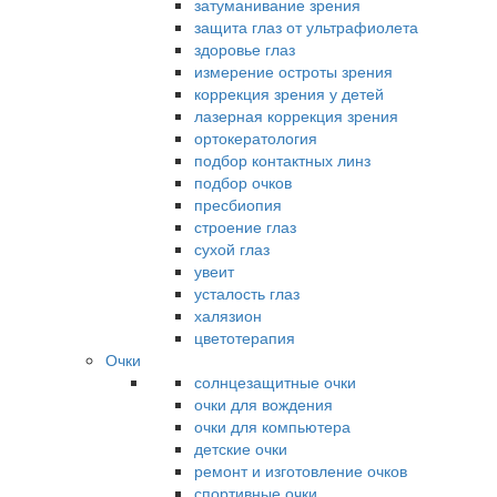
затуманивание зрения
защита глаз от ультрафиолета
здоровье глаз
измерение остроты зрения
коррекция зрения у детей
лазерная коррекция зрения
ортокератология
подбор контактных линз
подбор очков
пресбиопия
строение глаз
сухой глаз
увеит
усталость глаз
халязион
цветотерапия
Очки
солнцезащитные очки
очки для вождения
очки для компьютера
детские очки
ремонт и изготовление очков
спортивные очки