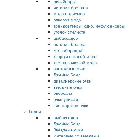
дизайнеры
истории брендов
мода подиумов
очковая мода
трендсеттеры, кино, инфлюенсеры
уголок стилиста
амбассадор
история бренда
коллаборации
творцы очковой моды
тренды очковой моды
винтажные очки
Джеймс Бонд
дизайнерские очки
звездные очки
оверсайз
очки унисекс
хипстерские очки
Герои
амбассадор
Джеймс Бонд
Звёздные очки
Интервью со звёздами