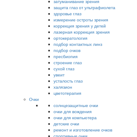
затуманивание зрения
защита глаз от ультрафиолета
здоровье глаз
измерение остроты зрения
коррекция зрения у детей
лазерная коррекция зрения
ортокератология
подбор контактных линз
подбор очков
пресбиопия
строение глаз
сухой глаз
увеит
усталость глаз
халязион
цветотерапия
Очки
солнцезащитные очки
очки для вождения
очки для компьютера
детские очки
ремонт и изготовление очков
спортивные очки