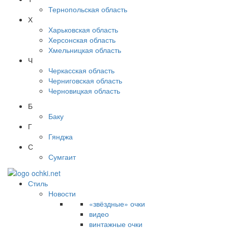
Тернопольская область
Х
Харьковская область
Херсонская область
Хмельницкая область
Ч
Черкасская область
Черниговская область
Черновицкая область
Б
Баку
Г
Гянджа
С
Сумгаит
Стиль
Новости
«звёздные» очки
видео
винтажные очки