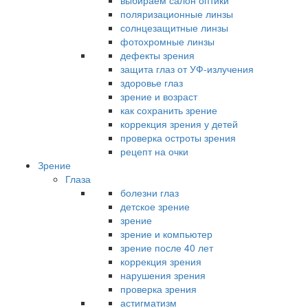
выбираем салон оптики
поляризационные линзы
солнцезащитные линзы
фотохромные линзы
дефекты зрения
защита глаз от УФ-излучения
здоровье глаз
зрение и возраст
как сохранить зрение
коррекция зрения у детей
проверка остроты зрения
рецепт на очки
Зрение
Глаза
болезни глаз
детское зрение
зрение
зрение и компьютер
зрение после 40 лет
коррекция зрения
нарушения зрения
проверка зрения
астигматизм