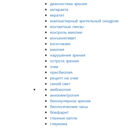
диагностика зрения
катаракта
кератит
компьютерный зрительный синдром
контактные линзы
контроль миопии
конъюнктивит
косоглазие
миопия
нарушения зрения
острота зрения
очки
пресбиопия
рецепт на очки
синий свет
амблиопия
анизометропия
бинокулярное зрение
биологические часы
блефарит
глазные капли
глаукома