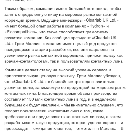
Таким образом, компания имеет большой потенциал, чтобы
занять определенную нишу на мировом рынке контактной
коррекции зрения. Ведущие менеджеры «Clearlab UK Ltd.»
имеют большой опыт работы в компаниях «Hydron» и
«Biocompatibles», что также способствует грамотному
развитию компании. Как сообщил президент «Clearlab UK
Ltd.» Грэм Маллис, компания имеет целый ряд продуктов,
находящихся в стадии разработки, все они нацелены на
увеличение рынка контактной коррекции, принося пользу как
врачам-контактологам, так и пользователям контактных линз.
Компания делает ставку на высокий уровень сервиса и
привлекательную ценовую политику. Грэм Маллис убежден,
что «Clearlab UK Ltd.» в ближайшие три года значительно
увеличит долю, занимаемую ее продукцией на мировом рынке
контактных линз. В настоящее время объем производства
составляет 130 млн контактных линз в год, и в недалеком
будущем он будет увеличен. «Мы внимательно слушаем, что
говорят пользователи контактных линз о том, какие
требования они предъявляют к контактным линзам, а затем
разрабатываем такую продукцию, которая удовлетворяет – и
превосходит – ожидания клиентов, – отметил г-н Маллис. – В