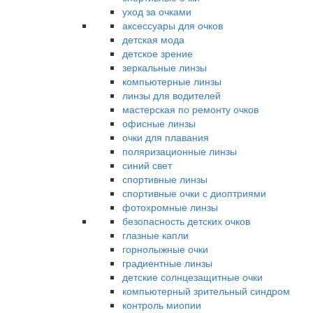
уход за очками
аксессуары для очков
детская мода
детское зрение
зеркальные линзы
компьютерные линзы
линзы для водителей
мастерская по ремонту очков
офисные линзы
очки для плавания
поляризационные линзы
синий свет
спортивные линзы
спортивные очки с диоптриями
фотохромные линзы
безопасность детских очков
глазные капли
горнолыжные очки
градиентные линзы
детские солнцезащитные очки
компьютерный зрительный синдром
контроль миопии