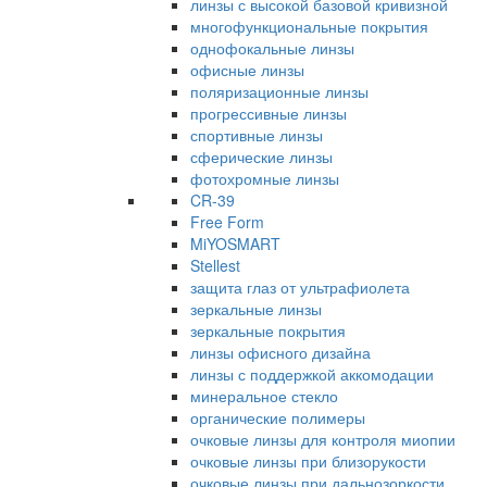
линзы с высокой базовой кривизной
многофункциональные покрытия
однофокальные линзы
офисные линзы
поляризационные линзы
прогрессивные линзы
спортивные линзы
сферические линзы
фотохромные линзы
CR-39
Free Form
MiYOSMART
Stellest
защита глаз от ультрафиолета
зеркальные линзы
зеркальные покрытия
линзы офисного дизайна
линзы с поддержкой аккомодации
минеральное стекло
органические полимеры
очковые линзы для контроля миопии
очковые линзы при близорукости
очковые линзы при дальнозоркости