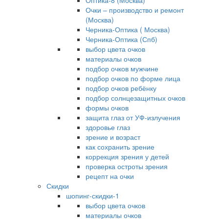
Оптика-8 (Москва)
Очки – производство и ремонт
(Москва)
Черника-Оптика ( Москва)
Черника-Оптика (Спб)
выбор цвета очков
материалы очков
подбор очков мужчине
подбор очков по форме лица
подбор очков ребёнку
подбор солнцезащитных очков
формы очков
защита глаз от УФ-излучения
здоровье глаз
зрение и возраст
как сохранить зрение
коррекция зрения у детей
проверка остроты зрения
рецепт на очки
Скидки
шопинг-скидки-1
выбор цвета очков
материалы очков