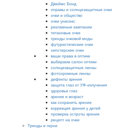
Джеймс Бонд
оправы и солнцезащитные очки
очки и общество
очки унисекс
рекламные кампании
титановые очки
тренды очковой моды
футуристические очки
хипстерские очки
ваши права в оптике
выбираем салон оптики
солнцезащитные линзы
фотохромные линзы
дефекты зрения
защита глаз от УФ-излучения
здоровье глаз
зрение и возраст
как сохранить зрение
коррекция зрения у детей
проверка остроты зрения
рецепт на очки
Тренды и герои