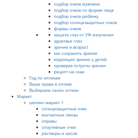
подбор очков мужчине
подбор очков по форме лица
подбор очков ребёнку
подбор солнцезащитных очков
формы очков
защита глаз от УФ-излучения
здоровье глаз
зрение и возраст
как сохранить зрение
коррекция зрения у детей
проверка остроты зрения
рецепт на очки
Гид по оптикам
Ваши права в оптике
Выбираем салон оптики
Маркет
шопинг-маркет-1
солнцезащитные очки
контактные линзы
оправы
спортивные очки
растворы и капли