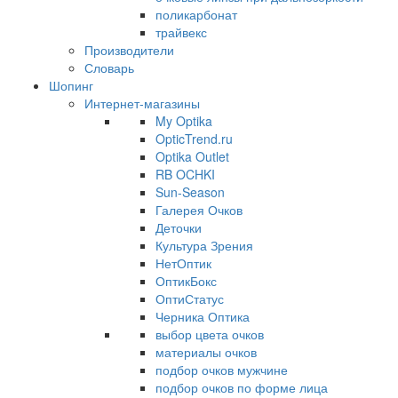
поликарбонат
трайвекс
Производители
Словарь
Шопинг
Интернет-магазины
My Optika
OpticTrend.ru
Optika Outlet
RB OCHKI
Sun-Season
Галерея Очков
Деточки
Культура Зрения
НетОптик
ОптикБокс
ОптиСтатус
Черника Оптика
выбор цвета очков
материалы очков
подбор очков мужчине
подбор очков по форме лица