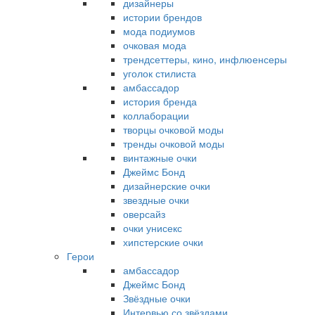
дизайнеры
истории брендов
мода подиумов
очковая мода
трендсеттеры, кино, инфлюенсеры
уголок стилиста
амбассадор
история бренда
коллаборации
творцы очковой моды
тренды очковой моды
винтажные очки
Джеймс Бонд
дизайнерские очки
звездные очки
оверсайз
очки унисекс
хипстерские очки
Герои
амбассадор
Джеймс Бонд
Звёздные очки
Интервью со звёздами