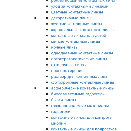
режим ношения контактных линз
уход за контактными линзами
цветные контактные линзы
декоративные линзы
жесткие контактные линзы
карнавальные контактные линзы
контактные линзы для детей
мягкие контактные линзы
ночные линзы
однодневные контактные линзы
ортокератологические линзы
оттеночные линзы
проверка зрения
раствор для контактных линз
фотохромные контактные линзы
асферические контактные линзы
биосовместимые гидрогели
бьюти-линзы
газопроницаемые материалы
гидрогели
контактные линзы для контроля
миопии
контактные линзы для подростков