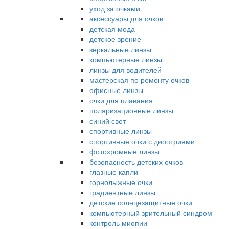
уход за очками
аксессуары для очков
детская мода
детское зрение
зеркальные линзы
компьютерные линзы
линзы для водителей
мастерская по ремонту очков
офисные линзы
очки для плавания
поляризационные линзы
синий свет
спортивные линзы
спортивные очки с диоптриями
фотохромные линзы
безопасность детских очков
глазные капли
горнолыжные очки
градиентные линзы
детские солнцезащитные очки
компьютерный зрительный синдром
контроль миопии