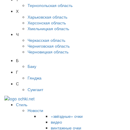
Тернопольская область
Х
Харьковская область
Херсонская область
Хмельницкая область
Ч
Черкасская область
Черниговская область
Черновицкая область
Б
Баку
Г
Гянджа
С
Сумгаит
Стиль
Новости
«звёздные» очки
видео
винтажные очки