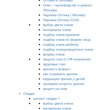
Оптика-8 (Москва)
Очки – производство и ремонт
(Москва)
Черника-Оптика ( Москва)
Черника-Оптика (Спб)
выбор цвета очков
материалы очков
подбор очков мужчине
подбор очков по форме лица
подбор очков ребёнку
подбор солнцезащитных очков
формы очков
защита глаз от УФ-излучения
здоровье глаз
зрение и возраст
как сохранить зрение
коррекция зрения у детей
проверка остроты зрения
рецепт на очки
Скидки
шопинг-скидки-1
выбор цвета очков
материалы очков