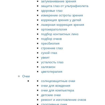
затуманивание зрения
защита глаз от ультрафиолета
здоровье глаз
измерение остроты зрения
коррекция зрения у детей
лазерная коррекция зрения
ортокератология
подбор контактных линз
подбор очков
пресбиопия
строение глаз
сухой глаз
увеит
усталость глаз
халязион
цветотерапия
Очки
солнцезащитные очки
очки для вождения
очки для компьютера
детские очки
ремонт и изготовление очков
спортивные очки