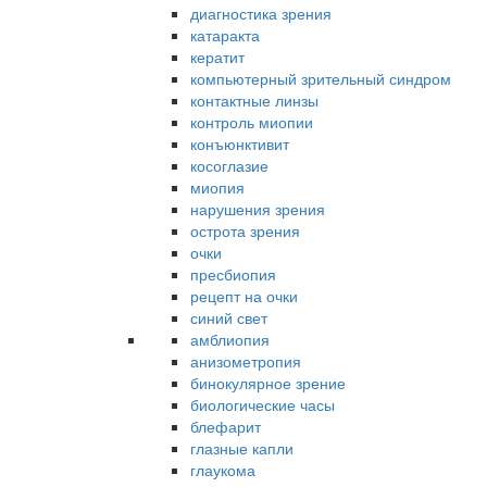
диагностика зрения
катаракта
кератит
компьютерный зрительный синдром
контактные линзы
контроль миопии
конъюнктивит
косоглазие
миопия
нарушения зрения
острота зрения
очки
пресбиопия
рецепт на очки
синий свет
амблиопия
анизометропия
бинокулярное зрение
биологические часы
блефарит
глазные капли
глаукома