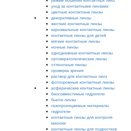
режим ношения контактных линз
уход за контактными линзами
цветные контактные линзы
декоративные линзы
жесткие контактные линзы
карнавальные контактные линзы
контактные линзы для детей
мягкие контактные линзы
ночные линзы
однодневные контактные линзы
ортокератологические линзы
оттеночные линзы
проверка зрения
раствор для контактных линз
фотохромные контактные линзы
асферические контактные линзы
биосовместимые гидрогели
бьюти-линзы
газопроницаемые материалы
гидрогели
контактные линзы для контроля
миопии
контактные линзы для подростков