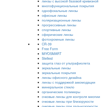
линзы с высокой базовой кривизной
многофункциональные покрытия
однофокальные линзы
офисные линзы
поляризационные линзы
прогрессивные линзы
спортивные линзы
сферические линзы
фотохромные линзы
CR-39
Free Form
MiYOSMART
Stellest
защита глаз от ультрафиолета
зеркальные линзы
зеркальные покрытия
линзы офисного дизайна
линзы с поддержкой аккомодации
минеральное стекло
органические полимеры
очковые линзы для контроля миопии
очковые линзы при близорукости
очковые линзы при дальнозоркости