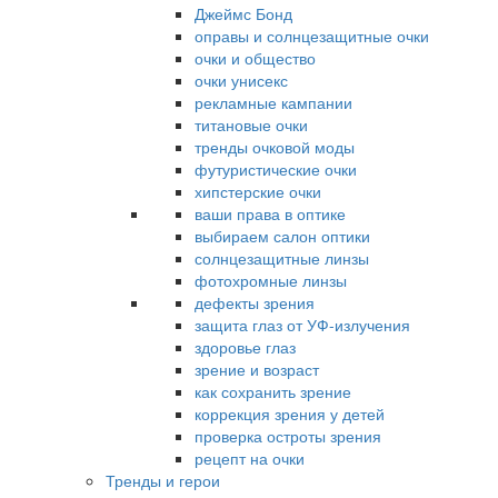
Джеймс Бонд
оправы и солнцезащитные очки
очки и общество
очки унисекс
рекламные кампании
титановые очки
тренды очковой моды
футуристические очки
хипстерские очки
ваши права в оптике
выбираем салон оптики
солнцезащитные линзы
фотохромные линзы
дефекты зрения
защита глаз от УФ-излучения
здоровье глаз
зрение и возраст
как сохранить зрение
коррекция зрения у детей
проверка остроты зрения
рецепт на очки
Тренды и герои