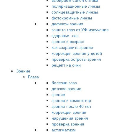
выбираем салон оптики
поляризационные линзы
солнцезащитные линзы
фотохромные линзы
дефекты зрения
защита глаз от УФ-излучения
здоровье глаз
зрение и возраст
как сохранить зрение
коррекция зрения у детей
проверка остроты зрения
рецепт на очки
Зрение
Глаза
болезни глаз
детское зрение
зрение
зрение и компьютер
зрение после 40 лет
коррекция зрения
нарушения зрения
проверка зрения
астигматизм