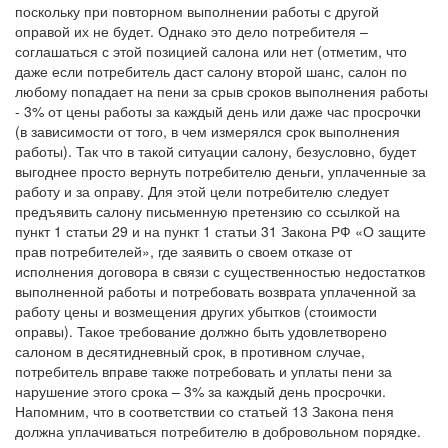
поскольку при повторном выполнении работы с другой
оправой их не будет. Однако это дело потребителя –
соглашаться с этой позицией салона или нет (отметим, что
даже если потребитель даст салону второй шанс, салон по
любому попадает на пени за срыв сроков выполнения работы
- 3% от цены работы за каждый день или даже час просрочки
(в зависимости от того, в чем измерялся срок выполнения
работы). Так что в такой ситуации салону, безусловно, будет
выгоднее просто вернуть потребителю деньги, уплаченные за
работу и за оправу. Для этой цели потребителю следует
предъявить салону письменную претензию со ссылкой на
пункт 1 статьи 29 и на пункт 1 статьи 31 Закона РФ «О защите
прав потребителей», где заявить о своем отказе от
исполнения договора в связи с существенностью недостатков
выполненной работы и потребовать возврата уплаченной за
работу цены и возмещения других убытков (стоимости
оправы). Такое требование должно быть удовлетворено
салоном в десятидневный срок, в противном случае,
потребитель вправе также потребовать и уплаты пени за
нарушение этого срока – 3% за каждый день просрочки.
Напомним, что в соответствии со статьей 13 Закона пеня
должна уплачиваться потребителю в добровольном порядке.