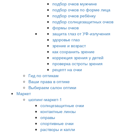
подбор очков мужчине
подбор очков по форме лица
подбор очков ребёнку
подбор солнцезащитных очков
формы очков
защита глаз от УФ-излучения
здоровье глаз
зрение и возраст
как сохранить зрение
коррекция зрения у детей
проверка остроты зрения
рецепт на очки
Гид по оптикам
Ваши права в оптике
Выбираем салон оптики
Маркет
шопинг-маркет-1
солнцезащитные очки
контактные линзы
оправы
спортивные очки
растворы и капли