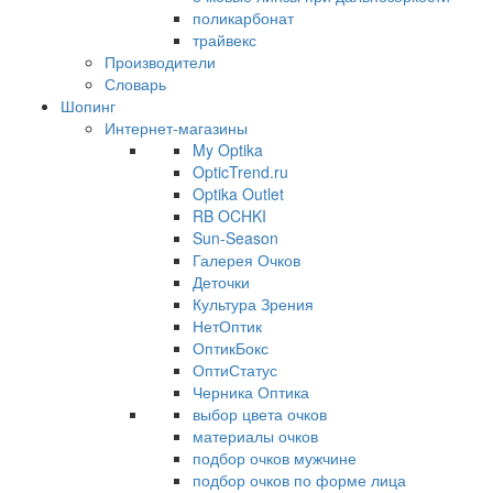
поликарбонат
трайвекс
Производители
Словарь
Шопинг
Интернет-магазины
My Optika
OpticTrend.ru
Optika Outlet
RB OCHKI
Sun-Season
Галерея Очков
Деточки
Культура Зрения
НетОптик
ОптикБокс
ОптиСтатус
Черника Оптика
выбор цвета очков
материалы очков
подбор очков мужчине
подбор очков по форме лица