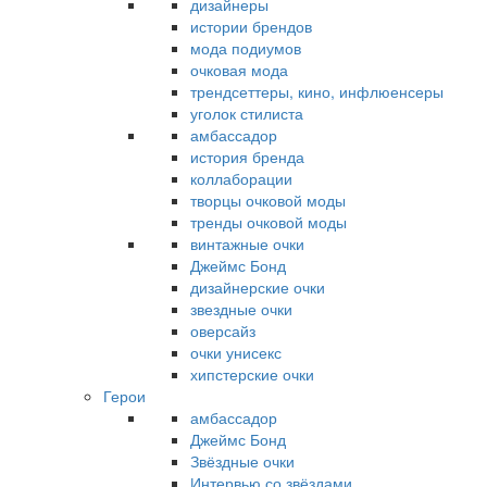
дизайнеры
истории брендов
мода подиумов
очковая мода
трендсеттеры, кино, инфлюенсеры
уголок стилиста
амбассадор
история бренда
коллаборации
творцы очковой моды
тренды очковой моды
винтажные очки
Джеймс Бонд
дизайнерские очки
звездные очки
оверсайз
очки унисекс
хипстерские очки
Герои
амбассадор
Джеймс Бонд
Звёздные очки
Интервью со звёздами