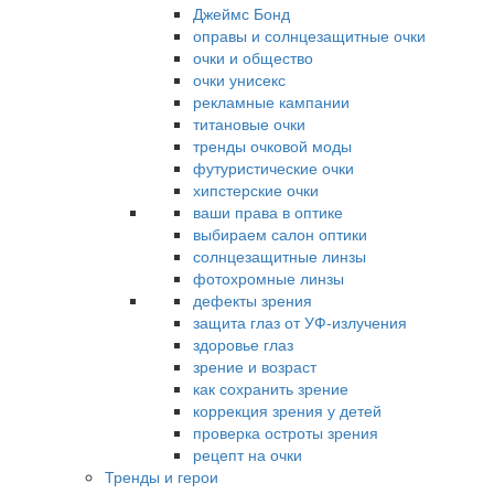
Джеймс Бонд
оправы и солнцезащитные очки
очки и общество
очки унисекс
рекламные кампании
титановые очки
тренды очковой моды
футуристические очки
хипстерские очки
ваши права в оптике
выбираем салон оптики
солнцезащитные линзы
фотохромные линзы
дефекты зрения
защита глаз от УФ-излучения
здоровье глаз
зрение и возраст
как сохранить зрение
коррекция зрения у детей
проверка остроты зрения
рецепт на очки
Тренды и герои