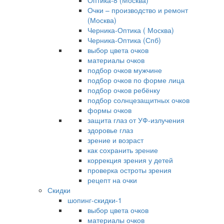
Оптика-8 (Москва)
Очки – производство и ремонт
(Москва)
Черника-Оптика ( Москва)
Черника-Оптика (Спб)
выбор цвета очков
материалы очков
подбор очков мужчине
подбор очков по форме лица
подбор очков ребёнку
подбор солнцезащитных очков
формы очков
защита глаз от УФ-излучения
здоровье глаз
зрение и возраст
как сохранить зрение
коррекция зрения у детей
проверка остроты зрения
рецепт на очки
Скидки
шопинг-скидки-1
выбор цвета очков
материалы очков