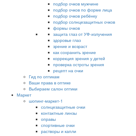
подбор очков мужчине
подбор очков по форме лица
подбор очков ребёнку
подбор солнцезащитных очков
формы очков
защита глаз от УФ-излучения
здоровье глаз
зрение и возраст
как сохранить зрение
коррекция зрения у детей
проверка остроты зрения
рецепт на очки
Гид по оптикам
Ваши права в оптике
Выбираем салон оптики
Маркет
шопинг-маркет-1
солнцезащитные очки
контактные линзы
оправы
спортивные очки
растворы и капли