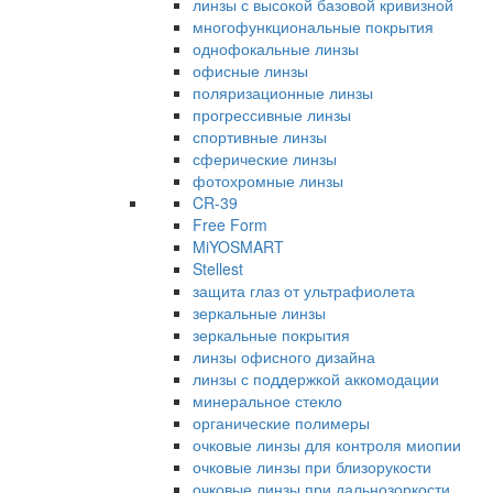
линзы с высокой базовой кривизной
многофункциональные покрытия
однофокальные линзы
офисные линзы
поляризационные линзы
прогрессивные линзы
спортивные линзы
сферические линзы
фотохромные линзы
CR-39
Free Form
MiYOSMART
Stellest
защита глаз от ультрафиолета
зеркальные линзы
зеркальные покрытия
линзы офисного дизайна
линзы с поддержкой аккомодации
минеральное стекло
органические полимеры
очковые линзы для контроля миопии
очковые линзы при близорукости
очковые линзы при дальнозоркости