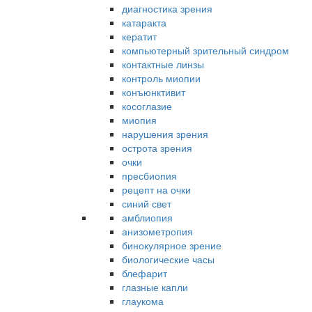
диагностика зрения
катаракта
кератит
компьютерный зрительный синдром
контактные линзы
контроль миопии
конъюнктивит
косоглазие
миопия
нарушения зрения
острота зрения
очки
пресбиопия
рецепт на очки
синий свет
амблиопия
анизометропия
бинокулярное зрение
биологические часы
блефарит
глазные капли
глаукома