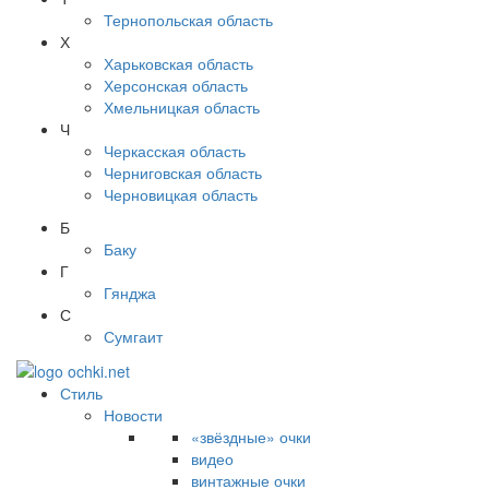
Тернопольская область
Х
Харьковская область
Херсонская область
Хмельницкая область
Ч
Черкасская область
Черниговская область
Черновицкая область
Б
Баку
Г
Гянджа
С
Сумгаит
Стиль
Новости
«звёздные» очки
видео
винтажные очки