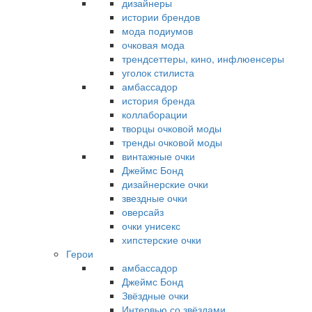
дизайнеры
истории брендов
мода подиумов
очковая мода
трендсеттеры, кино, инфлюенсеры
уголок стилиста
амбассадор
история бренда
коллаборации
творцы очковой моды
тренды очковой моды
винтажные очки
Джеймс Бонд
дизайнерские очки
звездные очки
оверсайз
очки унисекс
хипстерские очки
Герои
амбассадор
Джеймс Бонд
Звёздные очки
Интервью со звёздами