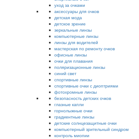
уход за очками
аксессуары для очков
детская мода
детское зрение
зеркальные линзы
компьютерные линзы
линзы для водителей
мастерская по ремонту очков
офисные линзы
очки для плавания
поляризационные линзы
синий свет
спортивные линзы
спортивные очки с диоптриями
фотохромные линзы
безопасность детских очков
глазные капли
горнолыжные очки
градиентные линзы
детские солнцезащитные очки
компьютерный зрительный синдром
контроль миопии