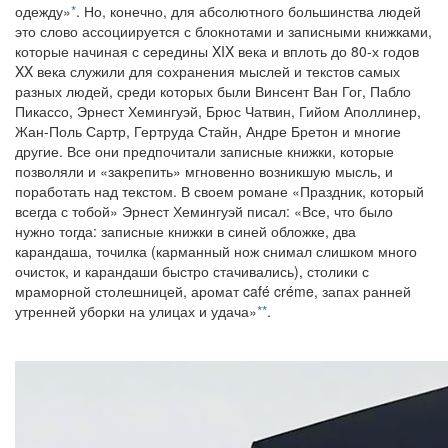
одежду»
*
. Но, конечно, для абсолютного большинства людей
это слово ассоциируется с блокнотами и записными книжками,
которые начиная с середины XIX века и вплоть до 80-х годов
XX века служили для сохранения мыслей и текстов самых
разных людей, среди которых были Винсент Ван Гог, Пабло
Пикассо, Эрнест Хемингуэй, Брюс Чатвин, Гийом Аполлинер,
Жан-Поль Сартр, Гертруда Стайн, Андре Бретон и многие
другие. Все они предпочитали записные книжки, которые
позволяли и «закрепить» мгновенно возникшую мысль, и
поработать над текстом. В своем романе «Праздник, который
всегда с тобой» Эрнест Хемингуэй писал: «Все, что было
нужно тогда: записные книжки в синей обложке, два
карандаша, точилка (карманный нож снимал слишком много
очисток, и карандаши быстро стачивались), столики с
мраморной столешницей, аромат café créme, запах ранней
утренней уборки на улицах и удача»
**
.