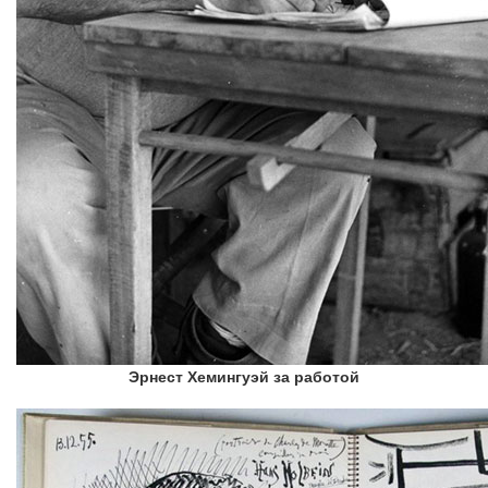
Эрнест Хемингуэй за работой