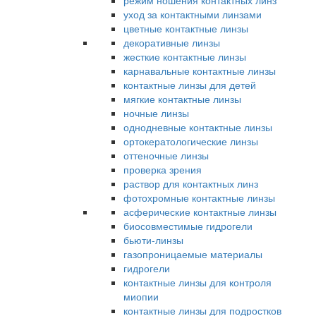
режим ношения контактных линз
уход за контактными линзами
цветные контактные линзы
декоративные линзы
жесткие контактные линзы
карнавальные контактные линзы
контактные линзы для детей
мягкие контактные линзы
ночные линзы
однодневные контактные линзы
ортокератологические линзы
оттеночные линзы
проверка зрения
раствор для контактных линз
фотохромные контактные линзы
асферические контактные линзы
биосовместимые гидрогели
бьюти-линзы
газопроницаемые материалы
гидрогели
контактные линзы для контроля
миопии
контактные линзы для подростков