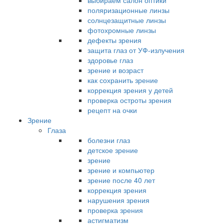
выбираем салон оптики
поляризационные линзы
солнцезащитные линзы
фотохромные линзы
дефекты зрения
защита глаз от УФ-излучения
здоровье глаз
зрение и возраст
как сохранить зрение
коррекция зрения у детей
проверка остроты зрения
рецепт на очки
Зрение
Глаза
болезни глаз
детское зрение
зрение
зрение и компьютер
зрение после 40 лет
коррекция зрения
нарушения зрения
проверка зрения
астигматизм