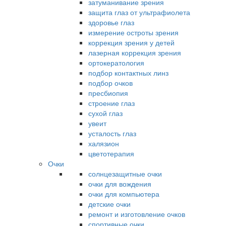
затуманивание зрения
защита глаз от ультрафиолета
здоровье глаз
измерение остроты зрения
коррекция зрения у детей
лазерная коррекция зрения
ортокератология
подбор контактных линз
подбор очков
пресбиопия
строение глаз
сухой глаз
увеит
усталость глаз
халязион
цветотерапия
Очки
солнцезащитные очки
очки для вождения
очки для компьютера
детские очки
ремонт и изготовление очков
спортивные очки