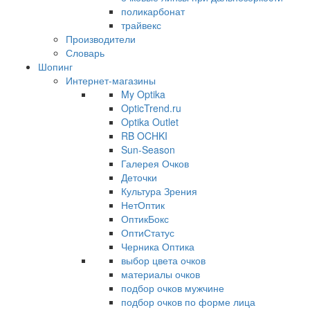
поликарбонат
трайвекс
Производители
Словарь
Шопинг
Интернет-магазины
My Optika
OpticTrend.ru
Optika Outlet
RB OCHKI
Sun-Season
Галерея Очков
Деточки
Культура Зрения
НетОптик
ОптикБокс
ОптиСтатус
Черника Оптика
выбор цвета очков
материалы очков
подбор очков мужчине
подбор очков по форме лица