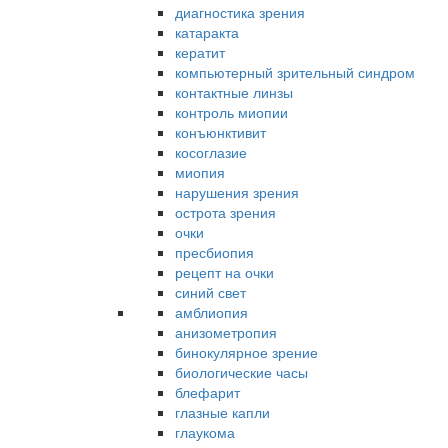
диагностика зрения
катаракта
кератит
компьютерный зрительный синдром
контактные линзы
контроль миопии
конъюнктивит
косоглазие
миопия
нарушения зрения
острота зрения
очки
пресбиопия
рецепт на очки
синий свет
амблиопия
анизометропия
бинокулярное зрение
биологические часы
блефарит
глазные капли
глаукома