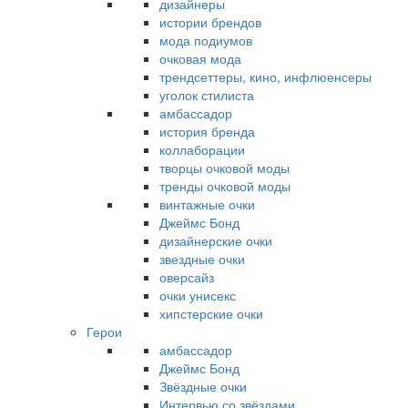
дизайнеры
истории брендов
мода подиумов
очковая мода
трендсеттеры, кино, инфлюенсеры
уголок стилиста
амбассадор
история бренда
коллаборации
творцы очковой моды
тренды очковой моды
винтажные очки
Джеймс Бонд
дизайнерские очки
звездные очки
оверсайз
очки унисекс
хипстерские очки
Герои
амбассадор
Джеймс Бонд
Звёздные очки
Интервью со звёздами