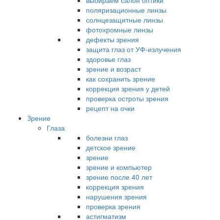
выбираем салон оптики
поляризационные линзы
солнцезащитные линзы
фотохромные линзы
дефекты зрения
защита глаз от УФ-излучения
здоровье глаз
зрение и возраст
как сохранить зрение
коррекция зрения у детей
проверка остроты зрения
рецепт на очки
Зрение
Глаза
болезни глаз
детское зрение
зрение
зрение и компьютер
зрение после 40 лет
коррекция зрения
нарушения зрения
проверка зрения
астигматизм