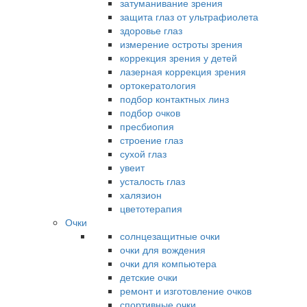
затуманивание зрения
защита глаз от ультрафиолета
здоровье глаз
измерение остроты зрения
коррекция зрения у детей
лазерная коррекция зрения
ортокератология
подбор контактных линз
подбор очков
пресбиопия
строение глаз
сухой глаз
увеит
усталость глаз
халязион
цветотерапия
Очки
солнцезащитные очки
очки для вождения
очки для компьютера
детские очки
ремонт и изготовление очков
спортивные очки