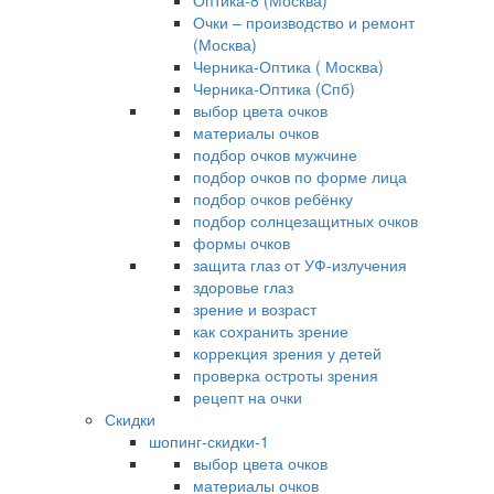
Оптика-8 (Москва)
Очки – производство и ремонт
(Москва)
Черника-Оптика ( Москва)
Черника-Оптика (Спб)
выбор цвета очков
материалы очков
подбор очков мужчине
подбор очков по форме лица
подбор очков ребёнку
подбор солнцезащитных очков
формы очков
защита глаз от УФ-излучения
здоровье глаз
зрение и возраст
как сохранить зрение
коррекция зрения у детей
проверка остроты зрения
рецепт на очки
Скидки
шопинг-скидки-1
выбор цвета очков
материалы очков