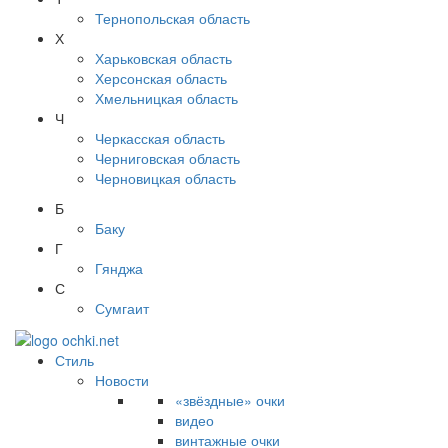
Тернопольская область
Х
Харьковская область
Херсонская область
Хмельницкая область
Ч
Черкасская область
Черниговская область
Черновицкая область
Б
Баку
Г
Гянджа
С
Сумгаит
Стиль
Новости
«звёздные» очки
видео
винтажные очки