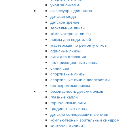
уход за очками
аксессуары для очков
детская мода
детское зрение
зеркальные линзы
компьютерные линзы
линзы для водителей
мастерская по ремонту очков
офисные линзы
очки для плавания
поляризационные линзы
синий свет
спортивные линзы
спортивные очки с диоптриями
фотохромные линзы
безопасность детских очков
глазные капли
горнолыжные очки
градиентные линзы
детские солнцезащитные очки
компьютерный зрительный синдром
контроль миопии