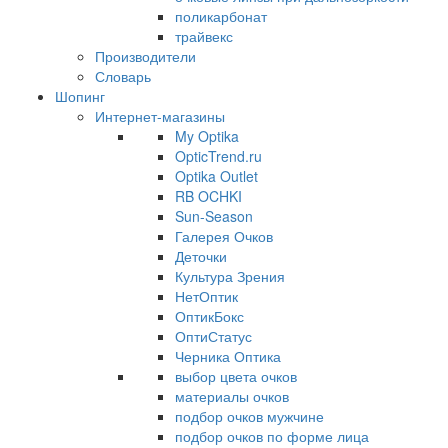
поликарбонат
трайвекс
Производители
Словарь
Шопинг
Интернет-магазины
My Optika
OpticTrend.ru
Optika Outlet
RB OCHKI
Sun-Season
Галерея Очков
Деточки
Культура Зрения
НетОптик
ОптикБокс
ОптиСтатус
Черника Оптика
выбор цвета очков
материалы очков
подбор очков мужчине
подбор очков по форме лица