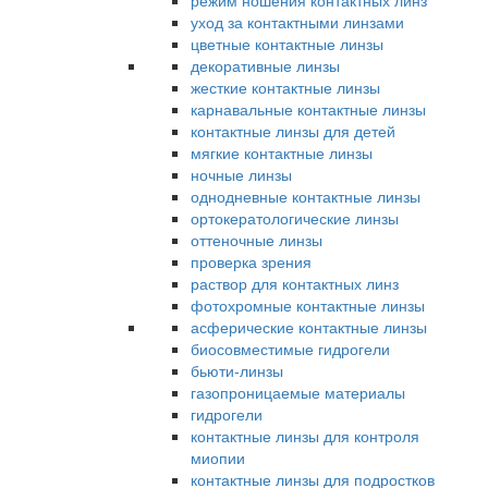
режим ношения контактных линз
уход за контактными линзами
цветные контактные линзы
декоративные линзы
жесткие контактные линзы
карнавальные контактные линзы
контактные линзы для детей
мягкие контактные линзы
ночные линзы
однодневные контактные линзы
ортокератологические линзы
оттеночные линзы
проверка зрения
раствор для контактных линз
фотохромные контактные линзы
асферические контактные линзы
биосовместимые гидрогели
бьюти-линзы
газопроницаемые материалы
гидрогели
контактные линзы для контроля
миопии
контактные линзы для подростков