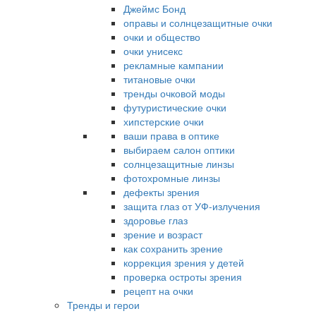
Джеймс Бонд
оправы и солнцезащитные очки
очки и общество
очки унисекс
рекламные кампании
титановые очки
тренды очковой моды
футуристические очки
хипстерские очки
ваши права в оптике
выбираем салон оптики
солнцезащитные линзы
фотохромные линзы
дефекты зрения
защита глаз от УФ-излучения
здоровье глаз
зрение и возраст
как сохранить зрение
коррекция зрения у детей
проверка остроты зрения
рецепт на очки
Тренды и герои