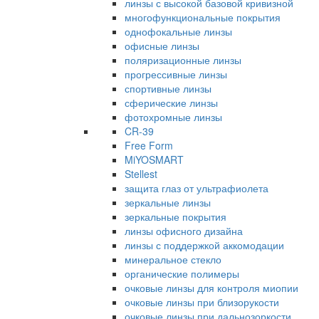
линзы с высокой базовой кривизной
многофункциональные покрытия
однофокальные линзы
офисные линзы
поляризационные линзы
прогрессивные линзы
спортивные линзы
сферические линзы
фотохромные линзы
CR-39
Free Form
MiYOSMART
Stellest
защита глаз от ультрафиолета
зеркальные линзы
зеркальные покрытия
линзы офисного дизайна
линзы с поддержкой аккомодации
минеральное стекло
органические полимеры
очковые линзы для контроля миопии
очковые линзы при близорукости
очковые линзы при дальнозоркости