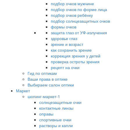
подбор очков мужчине
подбор очков по форме лица
подбор очков ребёнку
подбор солнцезащитных очков
формы очков
защита глаз от УФ-излучения
здоровье глаз
зрение и возраст
как сохранить зрение
коррекция зрения у детей
проверка остроты зрения
рецепт на очки
Гид по оптикам
Ваши права в оптике
Выбираем салон оптики
Маркет
шопинг-маркет-1
солнцезащитные очки
контактные линзы
оправы
спортивные очки
растворы и капли