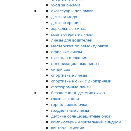
уход за очками
аксессуары для очков
детская мода
детское зрение
зеркальные линзы
компьютерные линзы
линзы для водителей
мастерская по ремонту очков
офисные линзы
очки для плавания
поляризационные линзы
синий свет
спортивные линзы
спортивные очки с диоптриями
фотохромные линзы
безопасность детских очков
глазные капли
горнолыжные очки
градиентные линзы
детские солнцезащитные очки
компьютерный зрительный синдром
контроль миопии