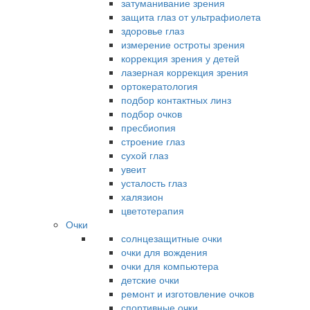
затуманивание зрения
защита глаз от ультрафиолета
здоровье глаз
измерение остроты зрения
коррекция зрения у детей
лазерная коррекция зрения
ортокератология
подбор контактных линз
подбор очков
пресбиопия
строение глаз
сухой глаз
увеит
усталость глаз
халязион
цветотерапия
Очки
солнцезащитные очки
очки для вождения
очки для компьютера
детские очки
ремонт и изготовление очков
спортивные очки