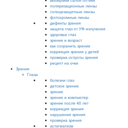
выбираем салон оптики
поляризационные линзы
солнцезащитные линзы
фотохромные линзы
дефекты зрения
защита глаз от УФ-излучения
здоровье глаз
зрение и возраст
как сохранить зрение
коррекция зрения у детей
проверка остроты зрения
рецепт на очки
Зрение
Глаза
болезни глаз
детское зрение
зрение
зрение и компьютер
зрение после 40 лет
коррекция зрения
нарушения зрения
проверка зрения
астигматизм