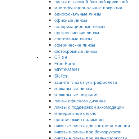
линзы с высокой базовой кривизной
многофункциональные покрытия
однофокальные линзы
офисные линзы
поляризационные линзы
прогрессивные линзы
спортивные линзы
сферические линзы
фотохромные линзы
CR-39
Free Form
MiYOSMART
Stellest
защита глаз от ультрафиолета
зеркальные линзы
зеркальные покрытия
линзы офисного дизайна
линзы с поддержкой аккомодации
минеральное стекло
органические полимеры
очковые линзы для контроля миопии
очковые линзы при близорукости
очковые линзы при дальнозоркости