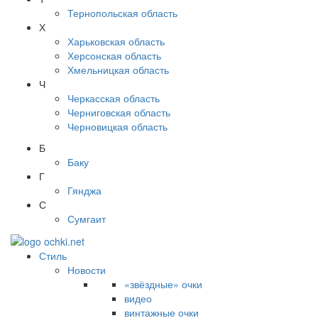
Тернопольская область
Х
Харьковская область
Херсонская область
Хмельницкая область
Ч
Черкасская область
Черниговская область
Черновицкая область
Б
Баку
Г
Гянджа
С
Сумгаит
Стиль
Новости
«звёздные» очки
видео
винтажные очки