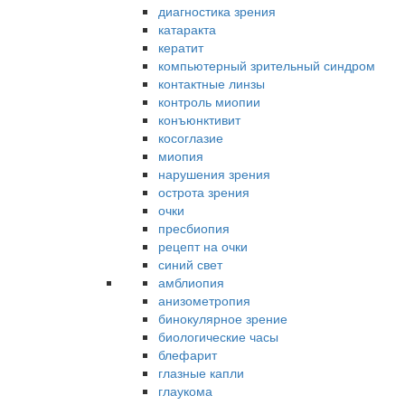
диагностика зрения
катаракта
кератит
компьютерный зрительный синдром
контактные линзы
контроль миопии
конъюнктивит
косоглазие
миопия
нарушения зрения
острота зрения
очки
пресбиопия
рецепт на очки
синий свет
амблиопия
анизометропия
бинокулярное зрение
биологические часы
блефарит
глазные капли
глаукома