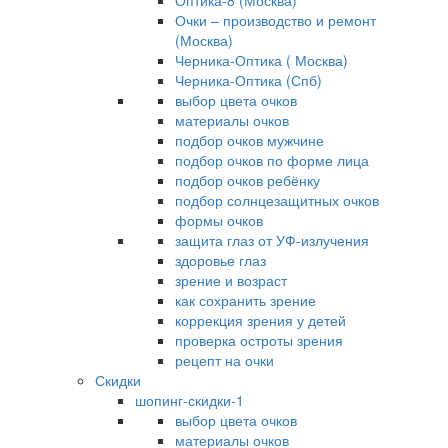
Оптика-8 (Москва)
Очки – производство и ремонт
(Москва)
Черника-Оптика ( Москва)
Черника-Оптика (Спб)
выбор цвета очков
материалы очков
подбор очков мужчине
подбор очков по форме лица
подбор очков ребёнку
подбор солнцезащитных очков
формы очков
защита глаз от УФ-излучения
здоровье глаз
зрение и возраст
как сохранить зрение
коррекция зрения у детей
проверка остроты зрения
рецепт на очки
Скидки
шопинг-скидки-1
выбор цвета очков
материалы очков