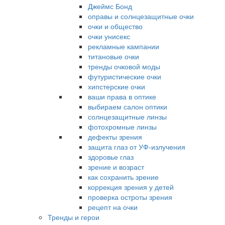
Джеймс Бонд
оправы и солнцезащитные очки
очки и общество
очки унисекс
рекламные кампании
титановые очки
тренды очковой моды
футуристические очки
хипстерские очки
ваши права в оптике
выбираем салон оптики
солнцезащитные линзы
фотохромные линзы
дефекты зрения
защита глаз от УФ-излучения
здоровье глаз
зрение и возраст
как сохранить зрение
коррекция зрения у детей
проверка остроты зрения
рецепт на очки
Тренды и герои