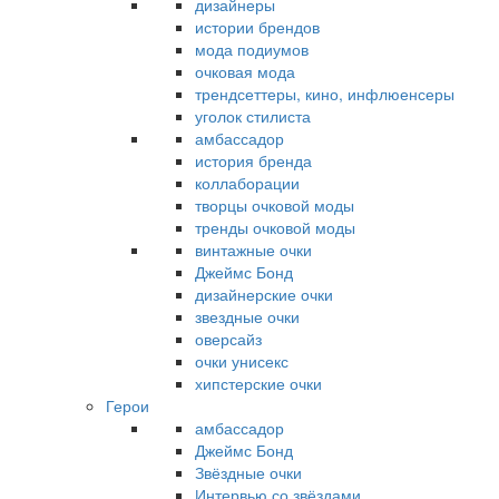
дизайнеры
истории брендов
мода подиумов
очковая мода
трендсеттеры, кино, инфлюенсеры
уголок стилиста
амбассадор
история бренда
коллаборации
творцы очковой моды
тренды очковой моды
винтажные очки
Джеймс Бонд
дизайнерские очки
звездные очки
оверсайз
очки унисекс
хипстерские очки
Герои
амбассадор
Джеймс Бонд
Звёздные очки
Интервью со звёздами