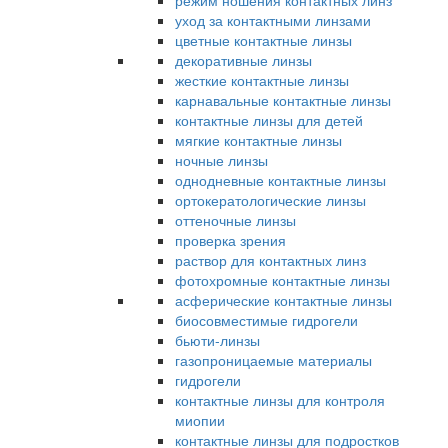
режим ношения контактных линз
уход за контактными линзами
цветные контактные линзы
декоративные линзы
жесткие контактные линзы
карнавальные контактные линзы
контактные линзы для детей
мягкие контактные линзы
ночные линзы
однодневные контактные линзы
ортокератологические линзы
оттеночные линзы
проверка зрения
раствор для контактных линз
фотохромные контактные линзы
асферические контактные линзы
биосовместимые гидрогели
бьюти-линзы
газопроницаемые материалы
гидрогели
контактные линзы для контроля
миопии
контактные линзы для подростков