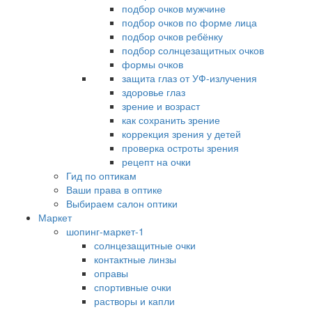
подбор очков мужчине
подбор очков по форме лица
подбор очков ребёнку
подбор солнцезащитных очков
формы очков
защита глаз от УФ-излучения
здоровье глаз
зрение и возраст
как сохранить зрение
коррекция зрения у детей
проверка остроты зрения
рецепт на очки
Гид по оптикам
Ваши права в оптике
Выбираем салон оптики
Маркет
шопинг-маркет-1
солнцезащитные очки
контактные линзы
оправы
спортивные очки
растворы и капли