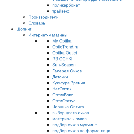
поликарбонат
трайвекс
Производители
Словарь
Шопинг
Интернет-магазины
My Optika
OpticTrend.ru
Optika Outlet
RB OCHKI
Sun-Season
Галерея Очков
Деточки
Культура Зрения
НетОптик
ОптикБокс
ОптиСтатус
Черника Оптика
выбор цвета очков
материалы очков
подбор очков мужчине
подбор очков по форме лица