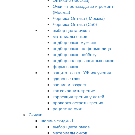
Оптика-8 (Москва)
Очки – производство и ремонт
(Москва)
Черника-Оптика ( Москва)
Черника-Оптика (Спб)
выбор цвета очков
материалы очков
подбор очков мужчине
подбор очков по форме лица
подбор очков ребёнку
подбор солнцезащитных очков
формы очков
защита глаз от УФ-излучения
здоровье глаз
зрение и возраст
как сохранить зрение
коррекция зрения у детей
проверка остроты зрения
рецепт на очки
Скидки
шопинг-скидки-1
выбор цвета очков
материалы очков