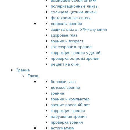
выбираем салон оптики
поляризационные линзы
солнцезащитные линзы
фотохромные линзы
дефекты зрения
защита глаз от УФ-излучения
здоровье глаз
зрение и возраст
как сохранить зрение
коррекция зрения у детей
проверка остроты зрения
рецепт на очки
Зрение
Глаза
болезни глаз
детское зрение
зрение
зрение и компьютер
зрение после 40 лет
коррекция зрения
нарушения зрения
проверка зрения
астигматизм