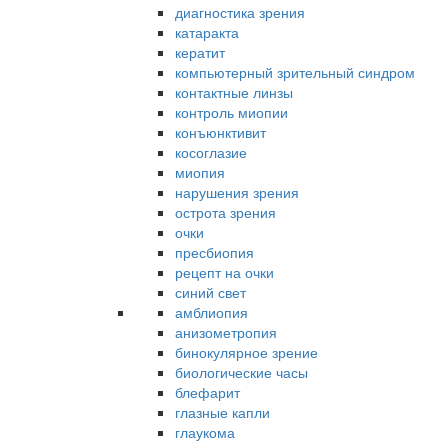
диагностика зрения
катаракта
кератит
компьютерный зрительный синдром
контактные линзы
контроль миопии
конъюнктивит
косоглазие
миопия
нарушения зрения
острота зрения
очки
пресбиопия
рецепт на очки
синий свет
амблиопия
анизометропия
бинокулярное зрение
биологические часы
блефарит
глазные капли
глаукома