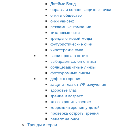
Джеймс Бонд
оправы и солнцезащитные очки
очки и общество
очки унисекс
рекламные кампании
титановые очки
тренды очковой моды
футуристические очки
хипстерские очки
ваши права в оптике
выбираем салон оптики
солнцезащитные линзы
фотохромные линзы
дефекты зрения
защита глаз от УФ-излучения
здоровье глаз
зрение и возраст
как сохранить зрение
коррекция зрения у детей
проверка остроты зрения
рецепт на очки
Тренды и герои