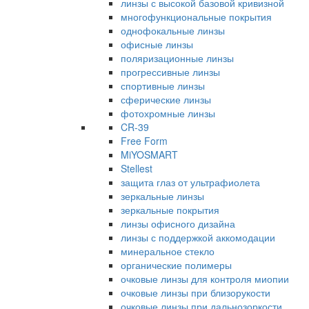
линзы с высокой базовой кривизной
многофункциональные покрытия
однофокальные линзы
офисные линзы
поляризационные линзы
прогрессивные линзы
спортивные линзы
сферические линзы
фотохромные линзы
CR-39
Free Form
MiYOSMART
Stellest
защита глаз от ультрафиолета
зеркальные линзы
зеркальные покрытия
линзы офисного дизайна
линзы с поддержкой аккомодации
минеральное стекло
органические полимеры
очковые линзы для контроля миопии
очковые линзы при близорукости
очковые линзы при дальнозоркости