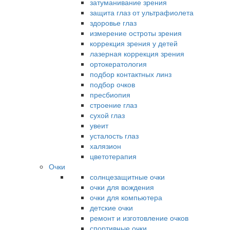
затуманивание зрения
защита глаз от ультрафиолета
здоровье глаз
измерение остроты зрения
коррекция зрения у детей
лазерная коррекция зрения
ортокератология
подбор контактных линз
подбор очков
пресбиопия
строение глаз
сухой глаз
увеит
усталость глаз
халязион
цветотерапия
Очки
солнцезащитные очки
очки для вождения
очки для компьютера
детские очки
ремонт и изготовление очков
спортивные очки