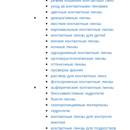
режим ношения контактных линз
уход за контактными линзами
цветные контактные линзы
декоративные линзы
жесткие контактные линзы
карнавальные контактные линзы
контактные линзы для детей
мягкие контактные линзы
ночные линзы
однодневные контактные линзы
ортокератологические линзы
оттеночные линзы
проверка зрения
раствор для контактных линз
фотохромные контактные линзы
асферические контактные линзы
биосовместимые гидрогели
бьюти-линзы
газопроницаемые материалы
гидрогели
контактные линзы для контроля
миопии
контактные линзы для подростков