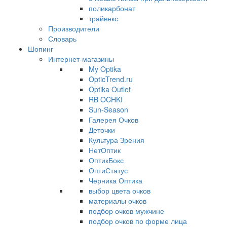
поликарбонат
трайвекс
Производители
Словарь
Шопинг
Интернет-магазины
My Optika
OpticTrend.ru
Optika Outlet
RB OCHKI
Sun-Season
Галерея Очков
Деточки
Культура Зрения
НетОптик
ОптикБокс
ОптиСтатус
Черника Оптика
выбор цвета очков
материалы очков
подбор очков мужчине
подбор очков по форме лица