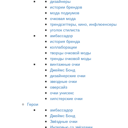
дизайнеры
истории брендов
мода подиумов
очковая мода
трендсеттеры, кино, инфлюенсеры
уголок стилиста
амбассадор
история бренда
коллаборации
творцы очковой моды
тренды очковой моды
винтажные очки
Джеймс Бонд
дизайнерские очки
звездные очки
оверсайз
очки унисекс
хипстерские очки
Герои
амбассадор
Джеймс Бонд
Звёздные очки
Интервью со звёздами