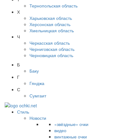
Тернопольская область
Х
Харьковская область
Херсонская область
Хмельницкая область
Ч
Черкасская область
Черниговская область
Черновицкая область
Б
Баку
Г
Гянджа
С
Сумгаит
Стиль
Новости
«звёздные» очки
видео
винтажные очки