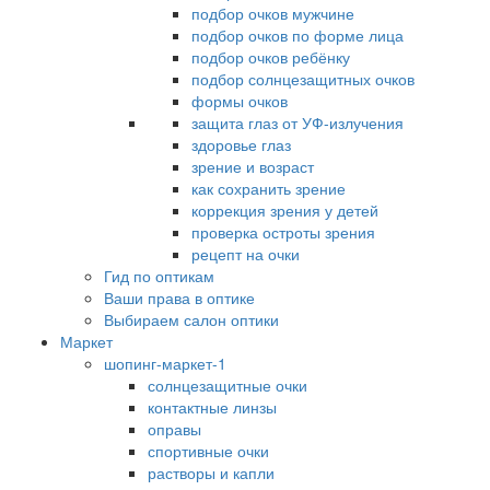
подбор очков мужчине
подбор очков по форме лица
подбор очков ребёнку
подбор солнцезащитных очков
формы очков
защита глаз от УФ-излучения
здоровье глаз
зрение и возраст
как сохранить зрение
коррекция зрения у детей
проверка остроты зрения
рецепт на очки
Гид по оптикам
Ваши права в оптике
Выбираем салон оптики
Маркет
шопинг-маркет-1
солнцезащитные очки
контактные линзы
оправы
спортивные очки
растворы и капли