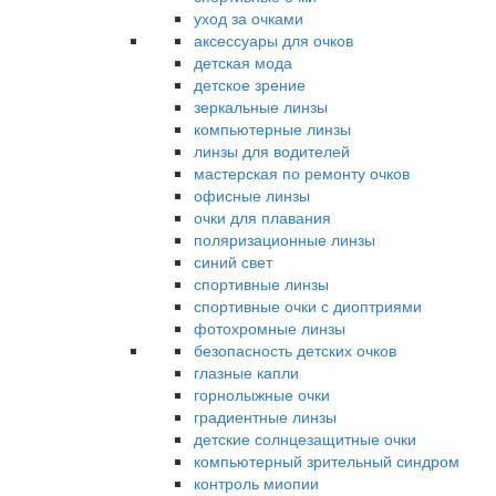
уход за очками
аксессуары для очков
детская мода
детское зрение
зеркальные линзы
компьютерные линзы
линзы для водителей
мастерская по ремонту очков
офисные линзы
очки для плавания
поляризационные линзы
синий свет
спортивные линзы
спортивные очки с диоптриями
фотохромные линзы
безопасность детских очков
глазные капли
горнолыжные очки
градиентные линзы
детские солнцезащитные очки
компьютерный зрительный синдром
контроль миопии