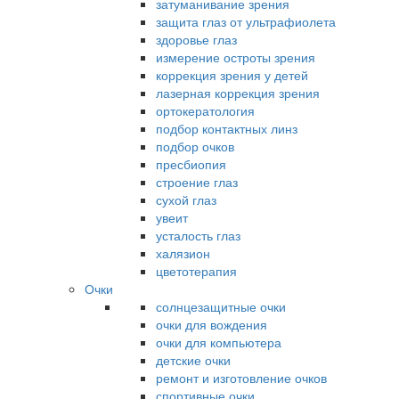
затуманивание зрения
защита глаз от ультрафиолета
здоровье глаз
измерение остроты зрения
коррекция зрения у детей
лазерная коррекция зрения
ортокератология
подбор контактных линз
подбор очков
пресбиопия
строение глаз
сухой глаз
увеит
усталость глаз
халязион
цветотерапия
Очки
солнцезащитные очки
очки для вождения
очки для компьютера
детские очки
ремонт и изготовление очков
спортивные очки