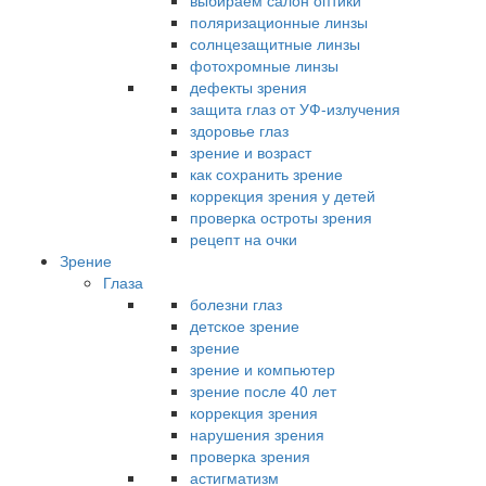
выбираем салон оптики
поляризационные линзы
солнцезащитные линзы
фотохромные линзы
дефекты зрения
защита глаз от УФ-излучения
здоровье глаз
зрение и возраст
как сохранить зрение
коррекция зрения у детей
проверка остроты зрения
рецепт на очки
Зрение
Глаза
болезни глаз
детское зрение
зрение
зрение и компьютер
зрение после 40 лет
коррекция зрения
нарушения зрения
проверка зрения
астигматизм