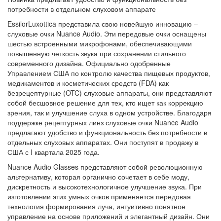
потребности в отдельном слуховом аппарате
EssilorLuxottica представила свою новейшую инновацию –
слуховые очки Nuance Audio. Эти передовые очки оснащены
шестью встроенными микрофонами, обеспечивающими
повышенную четкость звука при сохранении стильного
современного дизайна. Официально одобренные
Управлением США по контролю качества пищевых продуктов,
медикаментов и косметических средств (FDA) как
безрецептурные (OTC) слуховые аппараты, они представляют
собой бесшовное решение для тех, кто ищет как коррекцию
зрения, так и улучшение слуха в одном устройстве. Благодаря
поддержке рецептурных линз слуховые очки Nuance Audio
предлагают удобство и функциональность без потребности в
отдельных слуховых аппаратах. Они поступят в продажу в
США с I квартала 2025 года.
Nuance Audio Glasses представляют собой революционную
альтернативу, которая органично сочетает в себе моду,
дискретность и высокотехнологичное улучшение звука. При
изготовлении этих умных очков применяется передовая
технология формирования луча, интуитивно понятное
управление на основе приложений и элегантный дизайн. Они