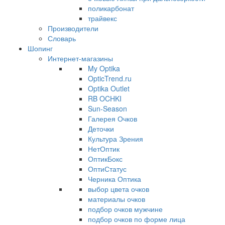
поликарбонат
трайвекс
Производители
Словарь
Шопинг
Интернет-магазины
My Optika
OpticTrend.ru
Optika Outlet
RB OCHKI
Sun-Season
Галерея Очков
Деточки
Культура Зрения
НетОптик
ОптикБокс
ОптиСтатус
Черника Оптика
выбор цвета очков
материалы очков
подбор очков мужчине
подбор очков по форме лица