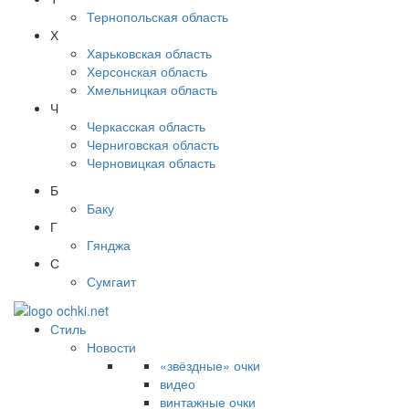
Тернопольская область
Х
Харьковская область
Херсонская область
Хмельницкая область
Ч
Черкасская область
Черниговская область
Черновицкая область
Б
Баку
Г
Гянджа
С
Сумгаит
Стиль
Новости
«звёздные» очки
видео
винтажные очки