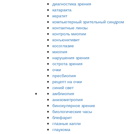
диагностика зрения
катаракта
кератит
компьютерный зрительный синдром
контактные линзы
контроль миопии
конъюнктивит
косоглазие
миопия
нарушения зрения
острота зрения
очки
пресбиопия
рецепт на очки
синий свет
амблиопия
анизометропия
бинокулярное зрение
биологические часы
блефарит
глазные капли
глаукома