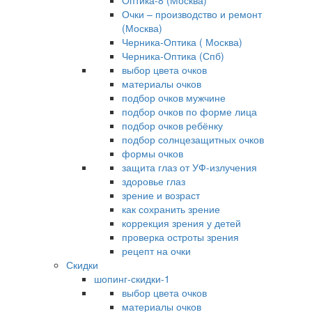
Оптика-8 (Москва)
Очки – производство и ремонт
(Москва)
Черника-Оптика ( Москва)
Черника-Оптика (Спб)
выбор цвета очков
материалы очков
подбор очков мужчине
подбор очков по форме лица
подбор очков ребёнку
подбор солнцезащитных очков
формы очков
защита глаз от УФ-излучения
здоровье глаз
зрение и возраст
как сохранить зрение
коррекция зрения у детей
проверка остроты зрения
рецепт на очки
Скидки
шопинг-скидки-1
выбор цвета очков
материалы очков