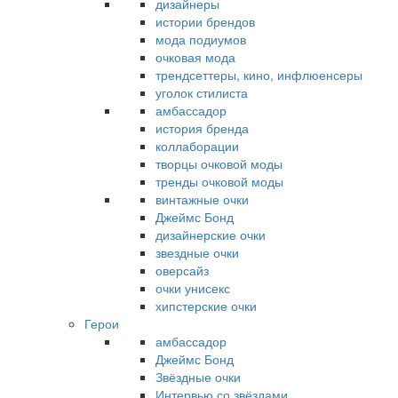
дизайнеры
истории брендов
мода подиумов
очковая мода
трендсеттеры, кино, инфлюенсеры
уголок стилиста
амбассадор
история бренда
коллаборации
творцы очковой моды
тренды очковой моды
винтажные очки
Джеймс Бонд
дизайнерские очки
звездные очки
оверсайз
очки унисекс
хипстерские очки
Герои
амбассадор
Джеймс Бонд
Звёздные очки
Интервью со звёздами