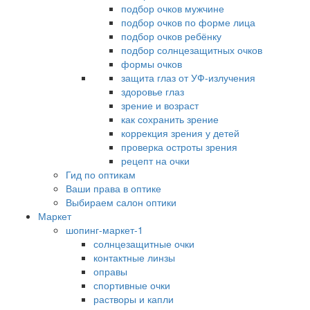
подбор очков мужчине
подбор очков по форме лица
подбор очков ребёнку
подбор солнцезащитных очков
формы очков
защита глаз от УФ-излучения
здоровье глаз
зрение и возраст
как сохранить зрение
коррекция зрения у детей
проверка остроты зрения
рецепт на очки
Гид по оптикам
Ваши права в оптике
Выбираем салон оптики
Маркет
шопинг-маркет-1
солнцезащитные очки
контактные линзы
оправы
спортивные очки
растворы и капли