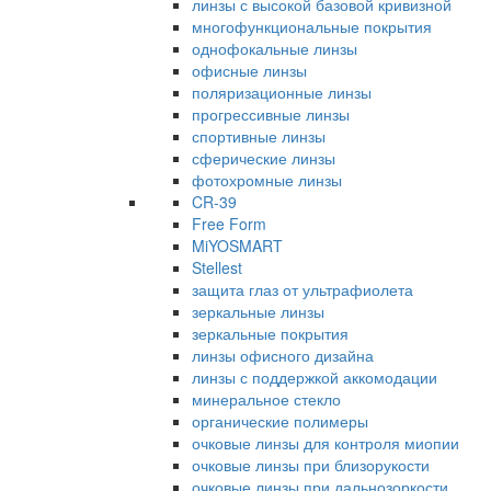
линзы с высокой базовой кривизной
многофункциональные покрытия
однофокальные линзы
офисные линзы
поляризационные линзы
прогрессивные линзы
спортивные линзы
сферические линзы
фотохромные линзы
CR-39
Free Form
MiYOSMART
Stellest
защита глаз от ультрафиолета
зеркальные линзы
зеркальные покрытия
линзы офисного дизайна
линзы с поддержкой аккомодации
минеральное стекло
органические полимеры
очковые линзы для контроля миопии
очковые линзы при близорукости
очковые линзы при дальнозоркости