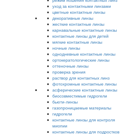
режим ношения контактных линз
уход за контактными линзами
цветные контактные линзы
декоративные линзы
жесткие контактные линзы
карнавальные контактные линзы
контактные линзы для детей
мягкие контактные линзы
ночные линзы
однодневные контактные линзы
ортокератологические линзы
оттеночные линзы
проверка зрения
раствор для контактных линз
фотохромные контактные линзы
асферические контактные линзы
биосовместимые гидрогели
бьюти-линзы
газопроницаемые материалы
гидрогели
контактные линзы для контроля
миопии
контактные линзы для подростков