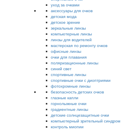
уход за очками
аксессуары для очков
детская мода
детское зрение
зеркальные линзы
компьютерные линзы
линзы для водителей
мастерская по ремонту очков
офисные линзы
очки для плавания
поляризационные линзы
синий свет
спортивные линзы
спортивные очки с диоптриями
фотохромные линзы
безопасность детских очков
глазные капли
горнолыжные очки
градиентные линзы
детские солнцезащитные очки
компьютерный зрительный синдром
контроль миопии