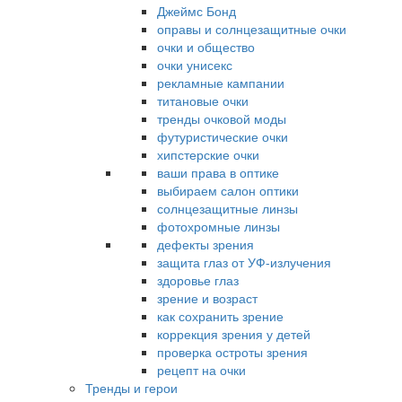
Джеймс Бонд
оправы и солнцезащитные очки
очки и общество
очки унисекс
рекламные кампании
титановые очки
тренды очковой моды
футуристические очки
хипстерские очки
ваши права в оптике
выбираем салон оптики
солнцезащитные линзы
фотохромные линзы
дефекты зрения
защита глаз от УФ-излучения
здоровье глаз
зрение и возраст
как сохранить зрение
коррекция зрения у детей
проверка остроты зрения
рецепт на очки
Тренды и герои