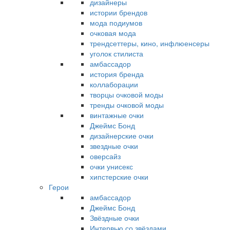
дизайнеры
истории брендов
мода подиумов
очковая мода
трендсеттеры, кино, инфлюенсеры
уголок стилиста
амбассадор
история бренда
коллаборации
творцы очковой моды
тренды очковой моды
винтажные очки
Джеймс Бонд
дизайнерские очки
звездные очки
оверсайз
очки унисекс
хипстерские очки
Герои
амбассадор
Джеймс Бонд
Звёздные очки
Интервью со звёздами