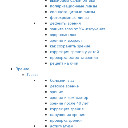
выбираем салон оптики
поляризационные линзы
солнцезащитные линзы
фотохромные линзы
дефекты зрения
защита глаз от УФ-излучения
здоровье глаз
зрение и возраст
как сохранить зрение
коррекция зрения у детей
проверка остроты зрения
рецепт на очки
Зрение
Глаза
болезни глаз
детское зрение
зрение
зрение и компьютер
зрение после 40 лет
коррекция зрения
нарушения зрения
проверка зрения
астигматизм