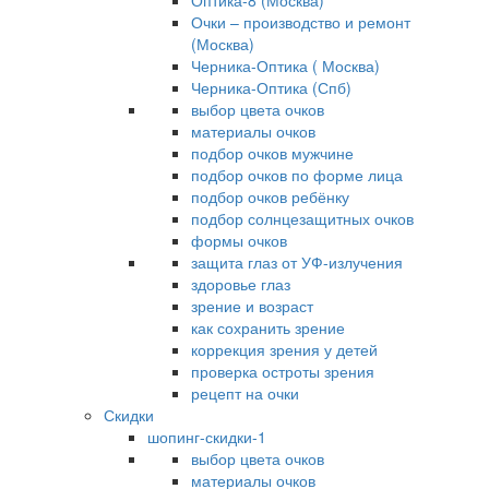
Оптика-8 (Москва)
Очки – производство и ремонт
(Москва)
Черника-Оптика ( Москва)
Черника-Оптика (Спб)
выбор цвета очков
материалы очков
подбор очков мужчине
подбор очков по форме лица
подбор очков ребёнку
подбор солнцезащитных очков
формы очков
защита глаз от УФ-излучения
здоровье глаз
зрение и возраст
как сохранить зрение
коррекция зрения у детей
проверка остроты зрения
рецепт на очки
Скидки
шопинг-скидки-1
выбор цвета очков
материалы очков