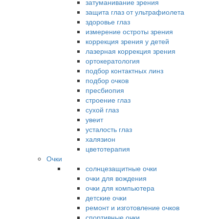
затуманивание зрения
защита глаз от ультрафиолета
здоровье глаз
измерение остроты зрения
коррекция зрения у детей
лазерная коррекция зрения
ортокератология
подбор контактных линз
подбор очков
пресбиопия
строение глаз
сухой глаз
увеит
усталость глаз
халязион
цветотерапия
Очки
солнцезащитные очки
очки для вождения
очки для компьютера
детские очки
ремонт и изготовление очков
спортивные очки