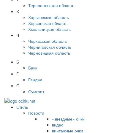
Тернопольская область
Х
Харьковская область
Херсонская область
Хмельницкая область
Ч
Черкасская область
Черниговская область
Черновицкая область
Б
Баку
Г
Гянджа
С
Сумгаит
Стиль
Новости
«звёздные» очки
видео
винтажные очки