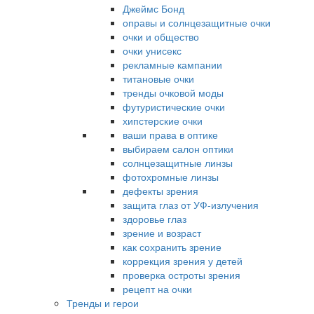
Джеймс Бонд
оправы и солнцезащитные очки
очки и общество
очки унисекс
рекламные кампании
титановые очки
тренды очковой моды
футуристические очки
хипстерские очки
ваши права в оптике
выбираем салон оптики
солнцезащитные линзы
фотохромные линзы
дефекты зрения
защита глаз от УФ-излучения
здоровье глаз
зрение и возраст
как сохранить зрение
коррекция зрения у детей
проверка остроты зрения
рецепт на очки
Тренды и герои