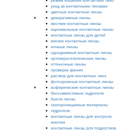
режим ношения контактных линз
уход за контактными линзами
цветные контактные линзы
декоративные линзы
жесткие контактные линзы
карнавальные контактные линзы
контактные линзы для детей
мягкие контактные линзы
ночные линзы
однодневные контактные линзы
ортокератологические линзы
оттеночные линзы
проверка зрения
раствор для контактных линз
фотохромные контактные линзы
асферические контактные линзы
биосовместимые гидрогели
бьюти-линзы
газопроницаемые материалы
гидрогели
контактные линзы для контроля
миопии
контактные линзы для подростков