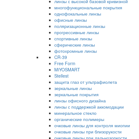
линзы с высокой базовой кривизной
многофункциональные покрытия
однофокальные линзы
офисные линзы
поляризационные линзы
прогрессивные линзы
спортивные линзы
сферические линзы
фотохромные линзы
CR-39
Free Form
MiYOSMART
Stellest
защита глаз от ультрафиолета
зеркальные линзы
зеркальные покрытия
линзы офисного дизайна
линзы с поддержкой аккомодации
минеральное стекло
органические полимеры
очковые линзы для контроля миопии
очковые линзы при близорукости
очковые линзы при дальнозоркости