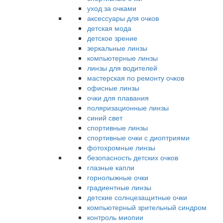
уход за очками
аксессуары для очков
детская мода
детское зрение
зеркальные линзы
компьютерные линзы
линзы для водителей
мастерская по ремонту очков
офисные линзы
очки для плавания
поляризационные линзы
синий свет
спортивные линзы
спортивные очки с диоптриями
фотохромные линзы
безопасность детских очков
глазные капли
горнолыжные очки
градиентные линзы
детские солнцезащитные очки
компьютерный зрительный синдром
контроль миопии