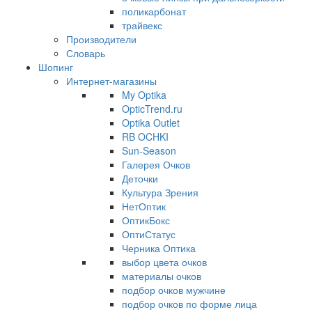
поликарбонат
трайвекс
Производители
Словарь
Шопинг
Интернет-магазины
My Optika
OpticTrend.ru
Optika Outlet
RB OCHKI
Sun-Season
Галерея Очков
Деточки
Культура Зрения
НетОптик
ОптикБокс
ОптиСтатус
Черника Оптика
выбор цвета очков
материалы очков
подбор очков мужчине
подбор очков по форме лица