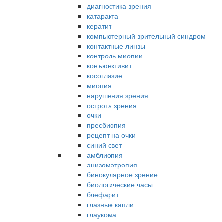
диагностика зрения
катаракта
кератит
компьютерный зрительный синдром
контактные линзы
контроль миопии
конъюнктивит
косоглазие
миопия
нарушения зрения
острота зрения
очки
пресбиопия
рецепт на очки
синий свет
амблиопия
анизометропия
бинокулярное зрение
биологические часы
блефарит
глазные капли
глаукома