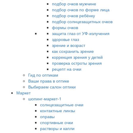
подбор очков мужчине
подбор очков по форме лица
подбор очков ребёнку
подбор солнцезащитных очков
формы очков
защита глаз от УФ-излучения
здоровье глаз
зрение и возраст
как сохранить зрение
коррекция зрения у детей
проверка остроты зрения
рецепт на очки
Гид по оптикам
Ваши права в оптике
Выбираем салон оптики
Маркет
шопинг-маркет-1
солнцезащитные очки
контактные линзы
оправы
спортивные очки
растворы и капли