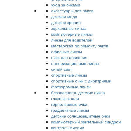
уход за очками
аксессуары для очков
детская мода
детское зрение
зеркальные линзы
компьютерные линзы
линзы для водителей
мастерская по ремонту очков
офисные линзы
очки для плавания
поляризационные линзы
синий свет
спортивные линзы
спортивные очки с диоптриями
фотохромные линзы
безопасность детских очков
глазные капли
горнолыжные очки
градиентные линзы
детские солнцезащитные очки
компьютерный зрительный синдром
контроль миопии