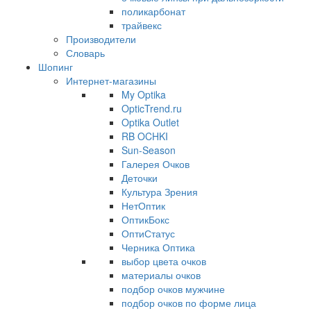
поликарбонат
трайвекс
Производители
Словарь
Шопинг
Интернет-магазины
My Optika
OpticTrend.ru
Optika Outlet
RB OCHKI
Sun-Season
Галерея Очков
Деточки
Культура Зрения
НетОптик
ОптикБокс
ОптиСтатус
Черника Оптика
выбор цвета очков
материалы очков
подбор очков мужчине
подбор очков по форме лица