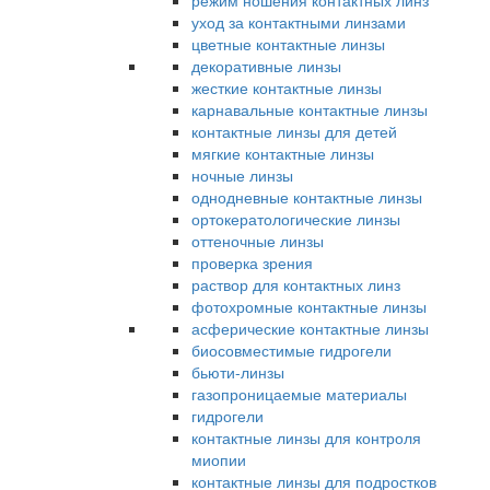
режим ношения контактных линз
уход за контактными линзами
цветные контактные линзы
декоративные линзы
жесткие контактные линзы
карнавальные контактные линзы
контактные линзы для детей
мягкие контактные линзы
ночные линзы
однодневные контактные линзы
ортокератологические линзы
оттеночные линзы
проверка зрения
раствор для контактных линз
фотохромные контактные линзы
асферические контактные линзы
биосовместимые гидрогели
бьюти-линзы
газопроницаемые материалы
гидрогели
контактные линзы для контроля
миопии
контактные линзы для подростков