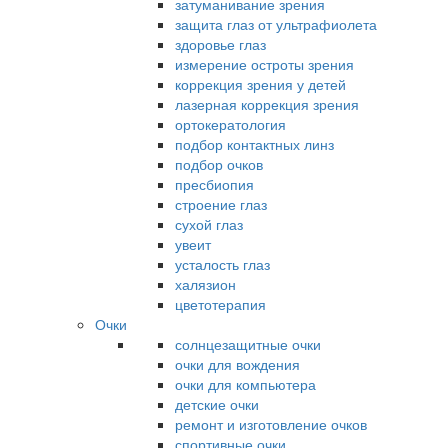
затуманивание зрения
защита глаз от ультрафиолета
здоровье глаз
измерение остроты зрения
коррекция зрения у детей
лазерная коррекция зрения
ортокератология
подбор контактных линз
подбор очков
пресбиопия
строение глаз
сухой глаз
увеит
усталость глаз
халязион
цветотерапия
Очки
солнцезащитные очки
очки для вождения
очки для компьютера
детские очки
ремонт и изготовление очков
спортивные очки