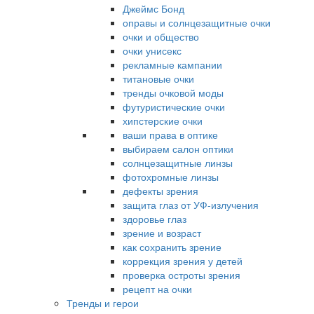
Джеймс Бонд
оправы и солнцезащитные очки
очки и общество
очки унисекс
рекламные кампании
титановые очки
тренды очковой моды
футуристические очки
хипстерские очки
ваши права в оптике
выбираем салон оптики
солнцезащитные линзы
фотохромные линзы
дефекты зрения
защита глаз от УФ-излучения
здоровье глаз
зрение и возраст
как сохранить зрение
коррекция зрения у детей
проверка остроты зрения
рецепт на очки
Тренды и герои