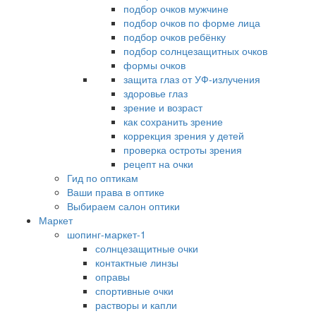
подбор очков мужчине
подбор очков по форме лица
подбор очков ребёнку
подбор солнцезащитных очков
формы очков
защита глаз от УФ-излучения
здоровье глаз
зрение и возраст
как сохранить зрение
коррекция зрения у детей
проверка остроты зрения
рецепт на очки
Гид по оптикам
Ваши права в оптике
Выбираем салон оптики
Маркет
шопинг-маркет-1
солнцезащитные очки
контактные линзы
оправы
спортивные очки
растворы и капли