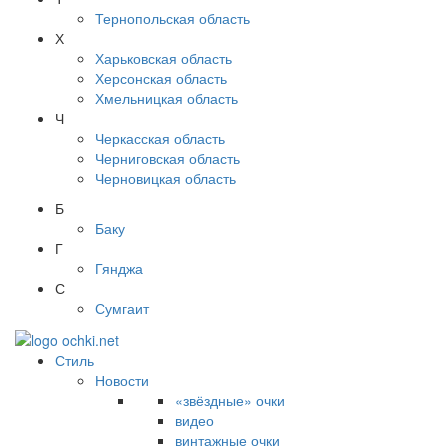
Тернопольская область
Х
Харьковская область
Херсонская область
Хмельницкая область
Ч
Черкасская область
Черниговская область
Черновицкая область
Б
Баку
Г
Гянджа
С
Сумгаит
Стиль
Новости
«звёздные» очки
видео
винтажные очки