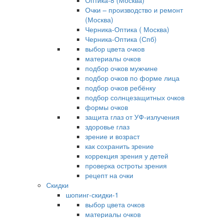
Оптика-8 (Москва)
Очки – производство и ремонт
(Москва)
Черника-Оптика ( Москва)
Черника-Оптика (Спб)
выбор цвета очков
материалы очков
подбор очков мужчине
подбор очков по форме лица
подбор очков ребёнку
подбор солнцезащитных очков
формы очков
защита глаз от УФ-излучения
здоровье глаз
зрение и возраст
как сохранить зрение
коррекция зрения у детей
проверка остроты зрения
рецепт на очки
Скидки
шопинг-скидки-1
выбор цвета очков
материалы очков