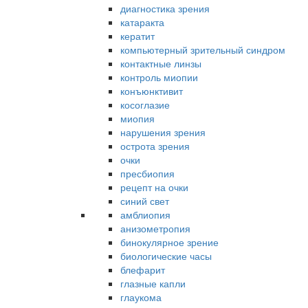
диагностика зрения
катаракта
кератит
компьютерный зрительный синдром
контактные линзы
контроль миопии
конъюнктивит
косоглазие
миопия
нарушения зрения
острота зрения
очки
пресбиопия
рецепт на очки
синий свет
амблиопия
анизометропия
бинокулярное зрение
биологические часы
блефарит
глазные капли
глаукома