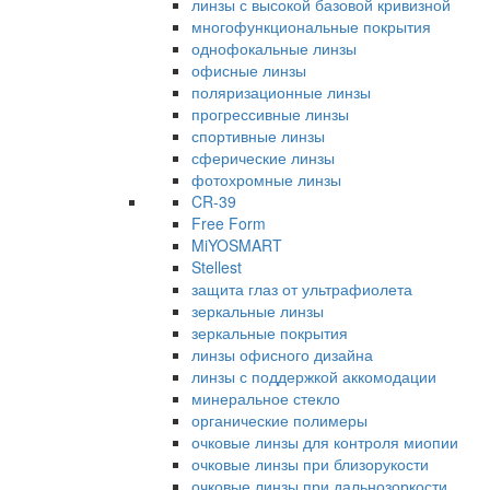
линзы с высокой базовой кривизной
многофункциональные покрытия
однофокальные линзы
офисные линзы
поляризационные линзы
прогрессивные линзы
спортивные линзы
сферические линзы
фотохромные линзы
CR-39
Free Form
MiYOSMART
Stellest
защита глаз от ультрафиолета
зеркальные линзы
зеркальные покрытия
линзы офисного дизайна
линзы с поддержкой аккомодации
минеральное стекло
органические полимеры
очковые линзы для контроля миопии
очковые линзы при близорукости
очковые линзы при дальнозоркости