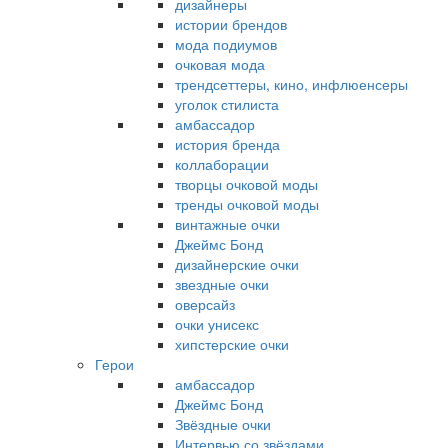
дизайнеры
истории брендов
мода подиумов
очковая мода
трендсеттеры, кино, инфлюенсеры
уголок стилиста
амбассадор
история бренда
коллаборации
творцы очковой моды
тренды очковой моды
винтажные очки
Джеймс Бонд
дизайнерские очки
звездные очки
оверсайз
очки унисекс
хипстерские очки
Герои
амбассадор
Джеймс Бонд
Звёздные очки
Интервью со звёздами