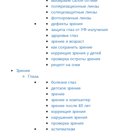
выбираем салон оптики
поляризационные линзы
солнцезащитные линзы
фотохромные линзы
дефекты зрения
защита глаз от УФ-излучения
здоровье глаз
зрение и возраст
как сохранить зрение
коррекция зрения у детей
проверка остроты зрения
рецепт на очки
Зрение
Глаза
болезни глаз
детское зрение
зрение
зрение и компьютер
зрение после 40 лет
коррекция зрения
нарушения зрения
проверка зрения
астигматизм