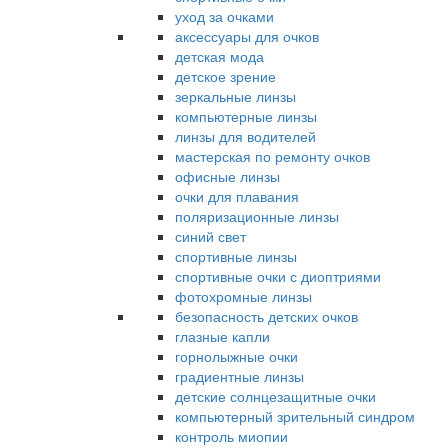
уход за очками
аксессуары для очков
детская мода
детское зрение
зеркальные линзы
компьютерные линзы
линзы для водителей
мастерская по ремонту очков
офисные линзы
очки для плавания
поляризационные линзы
синий свет
спортивные линзы
спортивные очки с диоптриями
фотохромные линзы
безопасность детских очков
глазные капли
горнолыжные очки
градиентные линзы
детские солнцезащитные очки
компьютерный зрительный синдром
контроль миопии