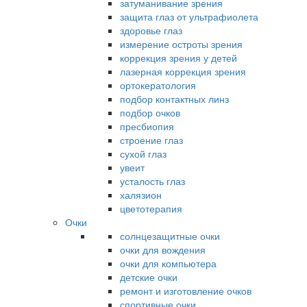
затуманивание зрения
защита глаз от ультрафиолета
здоровье глаз
измерение остроты зрения
коррекция зрения у детей
лазерная коррекция зрения
ортокератология
подбор контактных линз
подбор очков
пресбиопия
строение глаз
сухой глаз
увеит
усталость глаз
халязион
цветотерапия
Очки
солнцезащитные очки
очки для вождения
очки для компьютера
детские очки
ремонт и изготовление очков
спортивные очки