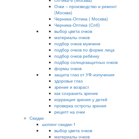
Оптика-8 (Москва)
Очки – производство и ремонт
(Москва)
Черника-Оптика ( Москва)
Черника-Оптика (Спб)
выбор цвета очков
материалы очков
подбор очков мужчине
подбор очков по форме лица
подбор очков ребёнку
подбор солнцезащитных очков
формы очков
защита глаз от УФ-излучения
здоровье глаз
зрение и возраст
как сохранить зрение
коррекция зрения у детей
проверка остроты зрения
рецепт на очки
Скидки
шопинг-скидки-1
выбор цвета очков
материалы очков