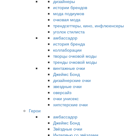
дизайнеры
истории брендов
мода подиумов
очковая мода
трендсеттеры, кино, инфлюенсеры
уголок стилиста
амбассадор
история бренда
коллаборации
творцы очковой моды
тренды очковой моды
винтажные очки
Джеймс Бонд
дизайнерские очки
звездные очки
оверсайз
очки унисекс
хипстерские очки
Герои
амбассадор
Джеймс Бонд
Звёздные очки
Интервью со звёздами