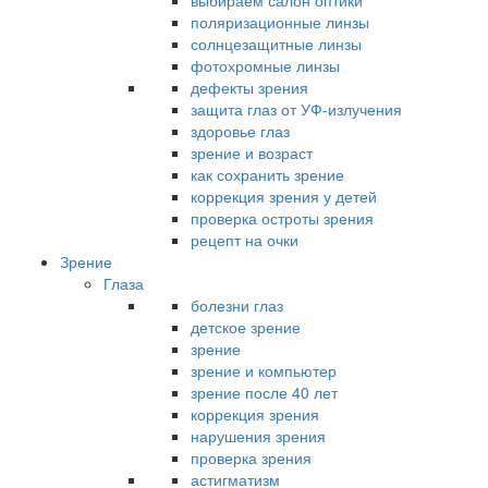
выбираем салон оптики
поляризационные линзы
солнцезащитные линзы
фотохромные линзы
дефекты зрения
защита глаз от УФ-излучения
здоровье глаз
зрение и возраст
как сохранить зрение
коррекция зрения у детей
проверка остроты зрения
рецепт на очки
Зрение
Глаза
болезни глаз
детское зрение
зрение
зрение и компьютер
зрение после 40 лет
коррекция зрения
нарушения зрения
проверка зрения
астигматизм