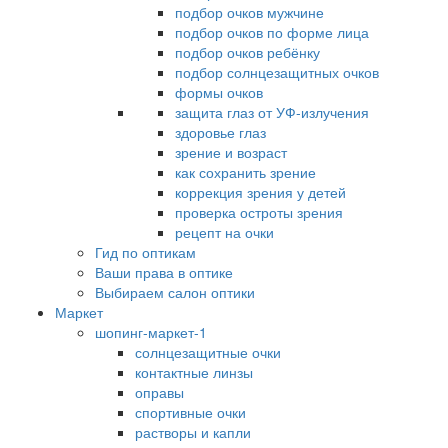
подбор очков мужчине
подбор очков по форме лица
подбор очков ребёнку
подбор солнцезащитных очков
формы очков
защита глаз от УФ-излучения
здоровье глаз
зрение и возраст
как сохранить зрение
коррекция зрения у детей
проверка остроты зрения
рецепт на очки
Гид по оптикам
Ваши права в оптике
Выбираем салон оптики
Маркет
шопинг-маркет-1
солнцезащитные очки
контактные линзы
оправы
спортивные очки
растворы и капли