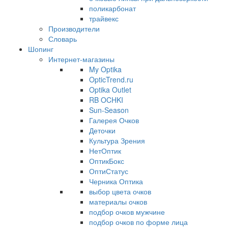
поликарбонат
трайвекс
Производители
Словарь
Шопинг
Интернет-магазины
My Optika
OpticTrend.ru
Optika Outlet
RB OCHKI
Sun-Season
Галерея Очков
Деточки
Культура Зрения
НетОптик
ОптикБокс
ОптиСтатус
Черника Оптика
выбор цвета очков
материалы очков
подбор очков мужчине
подбор очков по форме лица