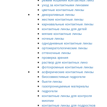
режим ношения контактных линз
уход за контактными линзами
цветные контактные линзы
декоративные линзы
жесткие контактные линзы
карнавальные контактные линзы
контактные линзы для детей
мягкие контактные линзы
ночные линзы
однодневные контактные линзы
ортокератологические линзы
оттеночные линзы
проверка зрения
раствор для контактных линз
фотохромные контактные линзы
асферические контактные линзы
биосовместимые гидрогели
бьюти-линзы
газопроницаемые материалы
гидрогели
контактные линзы для контроля
миопии
контактные линзы для подростков