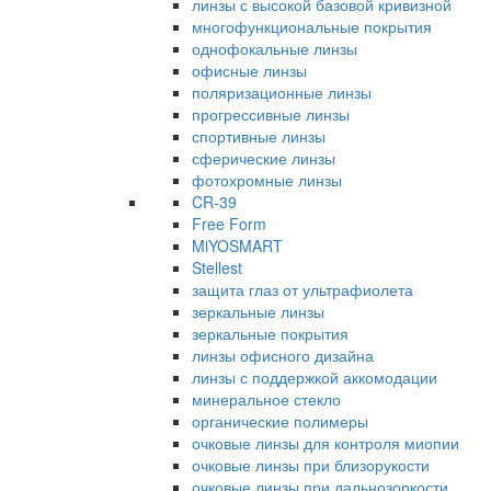
линзы с высокой базовой кривизной
многофункциональные покрытия
однофокальные линзы
офисные линзы
поляризационные линзы
прогрессивные линзы
спортивные линзы
сферические линзы
фотохромные линзы
CR-39
Free Form
MiYOSMART
Stellest
защита глаз от ультрафиолета
зеркальные линзы
зеркальные покрытия
линзы офисного дизайна
линзы с поддержкой аккомодации
минеральное стекло
органические полимеры
очковые линзы для контроля миопии
очковые линзы при близорукости
очковые линзы при дальнозоркости