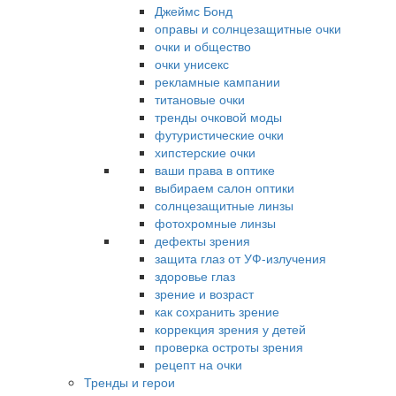
Джеймс Бонд
оправы и солнцезащитные очки
очки и общество
очки унисекс
рекламные кампании
титановые очки
тренды очковой моды
футуристические очки
хипстерские очки
ваши права в оптике
выбираем салон оптики
солнцезащитные линзы
фотохромные линзы
дефекты зрения
защита глаз от УФ-излучения
здоровье глаз
зрение и возраст
как сохранить зрение
коррекция зрения у детей
проверка остроты зрения
рецепт на очки
Тренды и герои