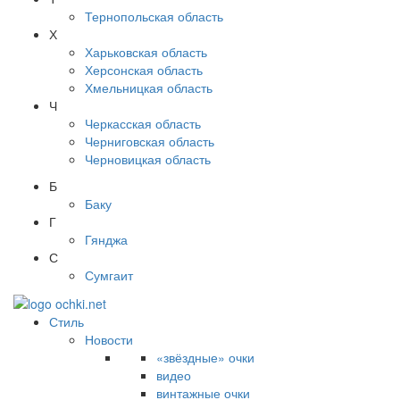
Тернопольская область
Х
Харьковская область
Херсонская область
Хмельницкая область
Ч
Черкасская область
Черниговская область
Черновицкая область
Б
Баку
Г
Гянджа
С
Сумгаит
Стиль
Новости
«звёздные» очки
видео
винтажные очки