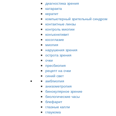
диагностика зрения
катаракта
кератит
компьютерный зрительный синдром
контактные линзы
контроль миопии
конъюнктивит
косоглазие
миопия
нарушения зрения
острота зрения
очки
пресбиопия
рецепт на очки
синий свет
амблиопия
анизометропия
бинокулярное зрение
биологические часы
блефарит
глазные капли
глаукома