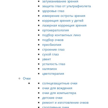
затуманивание зрения
защита глаз от ультрафиолета
здоровье глаз
измерение остроты зрения
коррекция зрения у детей
лазерная коррекция зрения
ортокератология
подбор контактных линз
подбор очков
пресбиопия
строение глаз
сухой глаз
увеит
усталость глаз
халязион
цветотерапия
Очки
солнцезащитные очки
очки для вождения
очки для компьютера
детские очки
ремонт и изготовление очков
спортивные очки