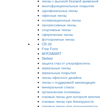
линзы с высокой базовой кривизной
многофункциональные покрытия
однофокальные линзы
офисные линзы
поляризационные линзы
прогрессивные линзы
спортивные линзы
сферические линзы
фотохромные линзы
CR-39
Free Form
MiYOSMART
Stellest
защита глаз от ультрафиолета
зеркальные линзы
зеркальные покрытия
линзы офисного дизайна
линзы с поддержкой аккомодации
минеральное стекло
органические полимеры
очковые линзы для контроля миопии
очковые линзы при близорукости
очковые линзы при дальнозоркости