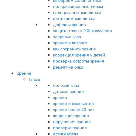
выбираем салон оптики
поляризационные линзы
солнцезащитные линзы
фотохромные линзы
дефекты зрения
защита глаз от УФ-излучения
здоровье глаз
зрение и возраст
как сохранить зрение
коррекция зрения у детей
проверка остроты зрения
рецепт на очки
Зрение
Глаза
болезни глаз
детское зрение
зрение
зрение и компьютер
зрение после 40 лет
коррекция зрения
нарушения зрения
проверка зрения
астигматизм