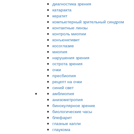
диагностика зрения
катаракта
кератит
компьютерный зрительный синдром
контактные линзы
контроль миопии
конъюнктивит
косоглазие
миопия
нарушения зрения
острота зрения
очки
пресбиопия
рецепт на очки
синий свет
амблиопия
анизометропия
бинокулярное зрение
биологические часы
блефарит
глазные капли
глаукома