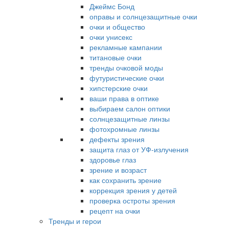
Джеймс Бонд
оправы и солнцезащитные очки
очки и общество
очки унисекс
рекламные кампании
титановые очки
тренды очковой моды
футуристические очки
хипстерские очки
ваши права в оптике
выбираем салон оптики
солнцезащитные линзы
фотохромные линзы
дефекты зрения
защита глаз от УФ-излучения
здоровье глаз
зрение и возраст
как сохранить зрение
коррекция зрения у детей
проверка остроты зрения
рецепт на очки
Тренды и герои