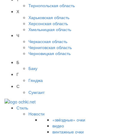
Тернопольская область
Х
Харьковская область
Херсонская область
Хмельницкая область
Ч
Черкасская область
Черниговская область
Черновицкая область
Б
Баку
Г
Гянджа
С
Сумгаит
Стиль
Новости
«звёздные» очки
видео
винтажные очки