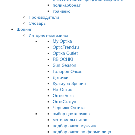
поликарбонат
трайвекс
Производители
Словарь
Шопинг
Интернет-магазины
My Optika
OpticTrend.ru
Optika Outlet
RB OCHKI
Sun-Season
Галерея Очков
Деточки
Культура Зрения
НетОптик
ОптикБокс
ОптиСтатус
Черника Оптика
выбор цвета очков
материалы очков
подбор очков мужчине
подбор очков по форме лица