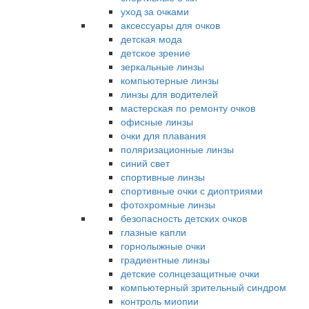
уход за очками
аксессуары для очков
детская мода
детское зрение
зеркальные линзы
компьютерные линзы
линзы для водителей
мастерская по ремонту очков
офисные линзы
очки для плавания
поляризационные линзы
синий свет
спортивные линзы
спортивные очки с диоптриями
фотохромные линзы
безопасность детских очков
глазные капли
горнолыжные очки
градиентные линзы
детские солнцезащитные очки
компьютерный зрительный синдром
контроль миопии