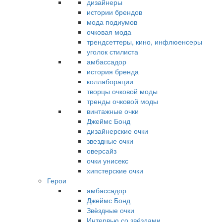
дизайнеры
истории брендов
мода подиумов
очковая мода
трендсеттеры, кино, инфлюенсеры
уголок стилиста
амбассадор
история бренда
коллаборации
творцы очковой моды
тренды очковой моды
винтажные очки
Джеймс Бонд
дизайнерские очки
звездные очки
оверсайз
очки унисекс
хипстерские очки
Герои
амбассадор
Джеймс Бонд
Звёздные очки
Интервью со звёздами