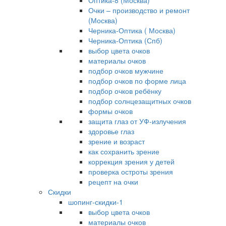
Оптика-8 (Москва)
Очки – производство и ремонт
(Москва)
Черника-Оптика ( Москва)
Черника-Оптика (Спб)
выбор цвета очков
материалы очков
подбор очков мужчине
подбор очков по форме лица
подбор очков ребёнку
подбор солнцезащитных очков
формы очков
защита глаз от УФ-излучения
здоровье глаз
зрение и возраст
как сохранить зрение
коррекция зрения у детей
проверка остроты зрения
рецепт на очки
Скидки
шопинг-скидки-1
выбор цвета очков
материалы очков