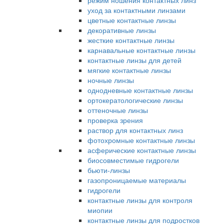
режим ношения контактных линз
уход за контактными линзами
цветные контактные линзы
декоративные линзы
жесткие контактные линзы
карнавальные контактные линзы
контактные линзы для детей
мягкие контактные линзы
ночные линзы
однодневные контактные линзы
ортокератологические линзы
оттеночные линзы
проверка зрения
раствор для контактных линз
фотохромные контактные линзы
асферические контактные линзы
биосовместимые гидрогели
бьюти-линзы
газопроницаемые материалы
гидрогели
контактные линзы для контроля
миопии
контактные линзы для подростков