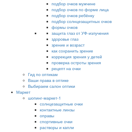
подбор очков мужчине
подбор очков по форме лица
подбор очков ребёнку
подбор солнцезащитных очков
формы очков
защита глаз от УФ-излучения
здоровье глаз
зрение и возраст
как сохранить зрение
коррекция зрения у детей
проверка остроты зрения
рецепт на очки
Гид по оптикам
Ваши права в оптике
Выбираем салон оптики
Маркет
шопинг-маркет-1
солнцезащитные очки
контактные линзы
оправы
спортивные очки
растворы и капли