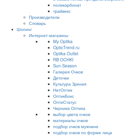
поликарбонат
трайвекс
Производители
Словарь
Шопинг
Интернет-магазины
My Optika
OpticTrend.ru
Optika Outlet
RB OCHKI
Sun-Season
Галерея Очков
Деточки
Культура Зрения
НетОптик
ОптикБокс
ОптиСтатус
Черника Оптика
выбор цвета очков
материалы очков
подбор очков мужчине
подбор очков по форме лица