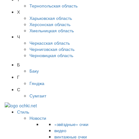
Тернопольская область
Х
Харьковская область
Херсонская область
Хмельницкая область
Ч
Черкасская область
Черниговская область
Черновицкая область
Б
Баку
Г
Гянджа
С
Сумгаит
Стиль
Новости
«звёздные» очки
видео
винтажные очки