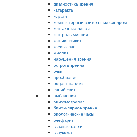
диагностика зрения
катаракта
кератит
компьютерный зрительный синдром
контактные линзы
контроль миопии
конъюнктивит
косоглазие
миопия
нарушения зрения
острота зрения
очки
пресбиопия
рецепт на очки
синий свет
амблиопия
анизометропия
бинокулярное зрение
биологические часы
блефарит
глазные капли
глаукома