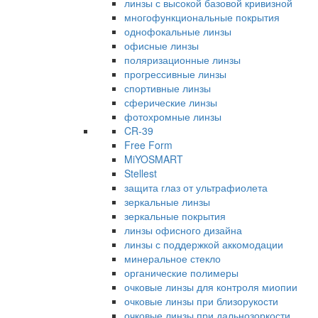
линзы с высокой базовой кривизной
многофункциональные покрытия
однофокальные линзы
офисные линзы
поляризационные линзы
прогрессивные линзы
спортивные линзы
сферические линзы
фотохромные линзы
CR-39
Free Form
MiYOSMART
Stellest
защита глаз от ультрафиолета
зеркальные линзы
зеркальные покрытия
линзы офисного дизайна
линзы с поддержкой аккомодации
минеральное стекло
органические полимеры
очковые линзы для контроля миопии
очковые линзы при близорукости
очковые линзы при дальнозоркости