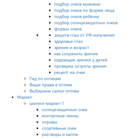
подбор очков мужчине
подбор очков по форме лица
подбор очков ребёнку
подбор солнцезащитных очков
формы очков
защита глаз от УФ-излучения
здоровье глаз
зрение и возраст
как сохранить зрение
коррекция зрения у детей
проверка остроты зрения
рецепт на очки
Гид по оптикам
Ваши права в оптике
Выбираем салон оптики
Маркет
шопинг-маркет-1
солнцезащитные очки
контактные линзы
оправы
спортивные очки
растворы и капли