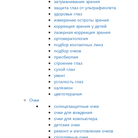
затуманивание зрения
защита глаз от ультрафиолета
здоровье глаз
измерение остроты зрения
коррекция зрения у детей
лазерная коррекция зрения
ортокератология
подбор контактных линз
подбор очков
пресбиопия
строение глаз
сухой глаз
увеит
усталость глаз
халязион
цветотерапия
Очки
солнцезащитные очки
очки для вождения
очки для компьютера
детские очки
ремонт и изготовление очков
спортивные очки