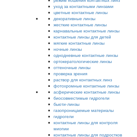
режим ношения контактных линз
уход за контактными линзами
цветные контактные линзы
декоративные линзы
жесткие контактные линзы
карнавальные контактные линзы
контактные линзы для детей
мягкие контактные линзы
ночные линзы
однодневные контактные линзы
ортокератологические линзы
оттеночные линзы
проверка зрения
раствор для контактных линз
фотохромные контактные линзы
асферические контактные линзы
биосовместимые гидрогели
бьюти-линзы
газопроницаемые материалы
гидрогели
контактные линзы для контроля
миопии
контактные линзы для подростков