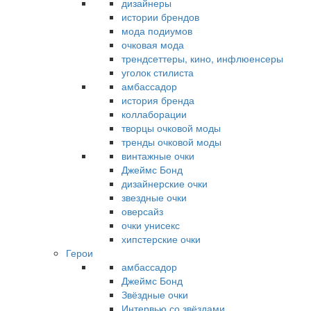
дизайнеры
истории брендов
мода подиумов
очковая мода
трендсеттеры, кино, инфлюенсеры
уголок стилиста
амбассадор
история бренда
коллаборации
творцы очковой моды
тренды очковой моды
винтажные очки
Джеймс Бонд
дизайнерские очки
звездные очки
оверсайз
очки унисекс
хипстерские очки
Герои
амбассадор
Джеймс Бонд
Звёздные очки
Интервью со звёздами