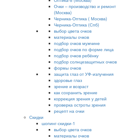
Оптика-8 (Москва)
Очки – производство и ремонт
(Москва)
Черника-Оптика ( Москва)
Черника-Оптика (Спб)
выбор цвета очков
материалы очков
подбор очков мужчине
подбор очков по форме лица
подбор очков ребёнку
подбор солнцезащитных очков
формы очков
защита глаз от УФ-излучения
здоровье глаз
зрение и возраст
как сохранить зрение
коррекция зрения у детей
проверка остроты зрения
рецепт на очки
Скидки
шопинг-скидки-1
выбор цвета очков
материалы очков