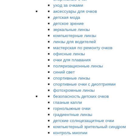
уход за очками
аксессуары для очков
детская мода
детское зрение
зеркальные линзы
компьютерные линзы
линзы для водителей
мастерская по ремонту очков
офисные линзы
очки для плавания
поляризационные линзы
синий свет
спортивные линзы
спортивные очки с диоптриями
фотохромные линзы
безопасность детских очков
глазные капли
горнолыжные очки
градиентные линзы
детские солнцезащитные очки
компьютерный зрительный синдром
контроль миопии