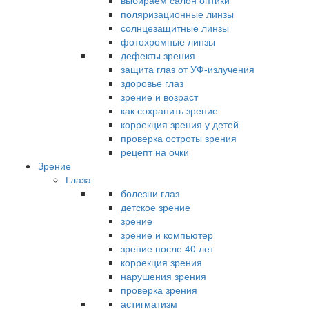
выбираем салон оптики
поляризационные линзы
солнцезащитные линзы
фотохромные линзы
дефекты зрения
защита глаз от УФ-излучения
здоровье глаз
зрение и возраст
как сохранить зрение
коррекция зрения у детей
проверка остроты зрения
рецепт на очки
Зрение
Глаза
болезни глаз
детское зрение
зрение
зрение и компьютер
зрение после 40 лет
коррекция зрения
нарушения зрения
проверка зрения
астигматизм