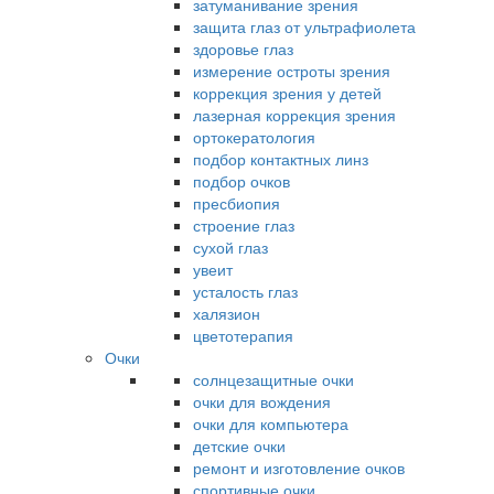
затуманивание зрения
защита глаз от ультрафиолета
здоровье глаз
измерение остроты зрения
коррекция зрения у детей
лазерная коррекция зрения
ортокератология
подбор контактных линз
подбор очков
пресбиопия
строение глаз
сухой глаз
увеит
усталость глаз
халязион
цветотерапия
Очки
солнцезащитные очки
очки для вождения
очки для компьютера
детские очки
ремонт и изготовление очков
спортивные очки