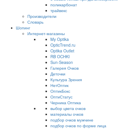
поликарбонат
трайвекс
Производители
Словарь
Шопинг
Интернет-магазины
My Optika
OpticTrend.ru
Optika Outlet
RB OCHKI
Sun-Season
Галерея Очков
Деточки
Культура Зрения
НетОптик
ОптикБокс
ОптиСтатус
Черника Оптика
выбор цвета очков
материалы очков
подбор очков мужчине
подбор очков по форме лица