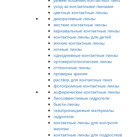
режим ношения контактных линз
уход за контактными линзами
цветные контактные линзы
декоративные линзы
жесткие контактные линзы
карнавальные контактные линзы
контактные линзы для детей
мягкие контактные линзы
ночные линзы
однодневные контактные линзы
ортокератологические линзы
оттеночные линзы
проверка зрения
раствор для контактных линз
фотохромные контактные линзы
асферические контактные линзы
биосовместимые гидрогели
бьюти-линзы
газопроницаемые материалы
гидрогели
контактные линзы для контроля
миопии
контактные линзы для подростков