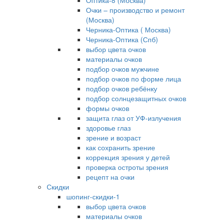
Оптика-8 (Москва)
Очки – производство и ремонт
(Москва)
Черника-Оптика ( Москва)
Черника-Оптика (Спб)
выбор цвета очков
материалы очков
подбор очков мужчине
подбор очков по форме лица
подбор очков ребёнку
подбор солнцезащитных очков
формы очков
защита глаз от УФ-излучения
здоровье глаз
зрение и возраст
как сохранить зрение
коррекция зрения у детей
проверка остроты зрения
рецепт на очки
Скидки
шопинг-скидки-1
выбор цвета очков
материалы очков