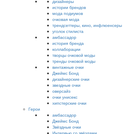
дизайнеры
истории брендов
мода подиумов
очковая мода
трендсеттеры, кино, инфлюенсеры
уголок стилиста
амбассадор
история бренда
коллаборации
творцы очковой моды
тренды очковой моды
винтажные очки
Джеймс Бонд
дизайнерские очки
звездные очки
оверсайз
очки унисекс
хипстерские очки
Герои
амбассадор
Джеймс Бонд
Звёздные очки
Интервью со звёздами