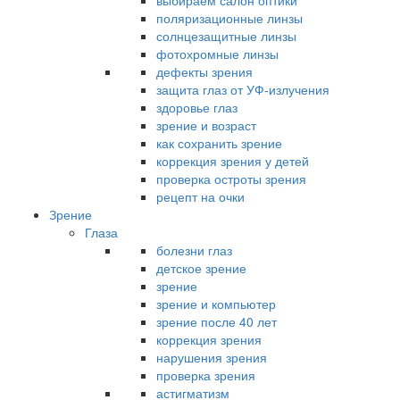
выбираем салон оптики
поляризационные линзы
солнцезащитные линзы
фотохромные линзы
дефекты зрения
защита глаз от УФ-излучения
здоровье глаз
зрение и возраст
как сохранить зрение
коррекция зрения у детей
проверка остроты зрения
рецепт на очки
Зрение
Глаза
болезни глаз
детское зрение
зрение
зрение и компьютер
зрение после 40 лет
коррекция зрения
нарушения зрения
проверка зрения
астигматизм