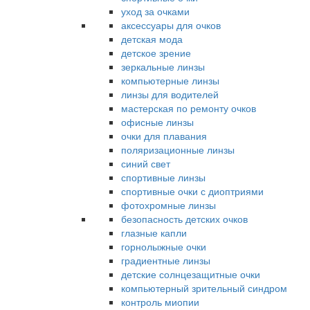
уход за очками
аксессуары для очков
детская мода
детское зрение
зеркальные линзы
компьютерные линзы
линзы для водителей
мастерская по ремонту очков
офисные линзы
очки для плавания
поляризационные линзы
синий свет
спортивные линзы
спортивные очки с диоптриями
фотохромные линзы
безопасность детских очков
глазные капли
горнолыжные очки
градиентные линзы
детские солнцезащитные очки
компьютерный зрительный синдром
контроль миопии