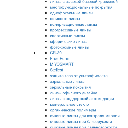
линзы с высокой базовой кривизной
многофункциональные покрытия
однофокальные линзы
офисные линзы
поляризационные линзы
прогрессивные линзы
спортивные линзы
сферические линзы
фотохромные линзы
CR-39
Free Form
MiYOSMART
Stellest
защита глаз от ультрафиолета
зеркальные линзы
зеркальные покрытия
линзы офисного дизайна
линзы с поддержкой аккомодации
минеральное стекло
органические полимеры
очковые линзы для контроля миопии
очковые линзы при близорукости
очковые линзы при дальнозоркости