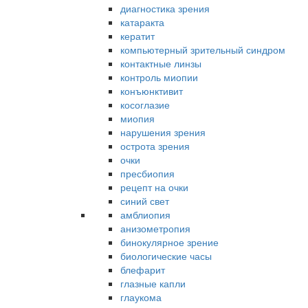
диагностика зрения
катаракта
кератит
компьютерный зрительный синдром
контактные линзы
контроль миопии
конъюнктивит
косоглазие
миопия
нарушения зрения
острота зрения
очки
пресбиопия
рецепт на очки
синий свет
амблиопия
анизометропия
бинокулярное зрение
биологические часы
блефарит
глазные капли
глаукома