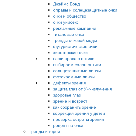
Джеймс Бонд
оправы и солнцезащитные очки
очки и общество
очки унисекс
рекламные кампании
титановые очки
тренды очковой моды
футуристические очки
хипстерские очки
ваши права в оптике
выбираем салон оптики
солнцезащитные линзы
фотохромные линзы
дефекты зрения
защита глаз от УФ-излучения
здоровье глаз
зрение и возраст
как сохранить зрение
коррекция зрения у детей
проверка остроты зрения
рецепт на очки
Тренды и герои