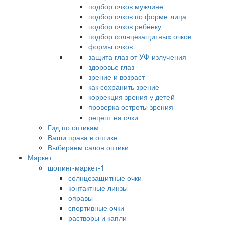
подбор очков мужчине
подбор очков по форме лица
подбор очков ребёнку
подбор солнцезащитных очков
формы очков
защита глаз от УФ-излучения
здоровье глаз
зрение и возраст
как сохранить зрение
коррекция зрения у детей
проверка остроты зрения
рецепт на очки
Гид по оптикам
Ваши права в оптике
Выбираем салон оптики
Маркет
шопинг-маркет-1
солнцезащитные очки
контактные линзы
оправы
спортивные очки
растворы и капли