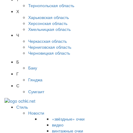
Тернопольская область
Х
Харьковская область
Херсонская область
Хмельницкая область
Ч
Черкасская область
Черниговская область
Черновицкая область
Б
Баку
Г
Гянджа
С
Сумгаит
Стиль
Новости
«звёздные» очки
видео
винтажные очки