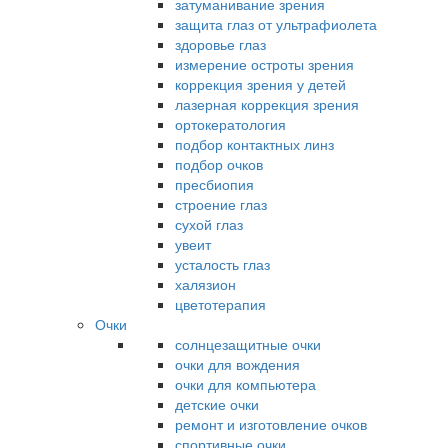
затуманивание зрения
защита глаз от ультрафиолета
здоровье глаз
измерение остроты зрения
коррекция зрения у детей
лазерная коррекция зрения
ортокератология
подбор контактных линз
подбор очков
пресбиопия
строение глаз
сухой глаз
увеит
усталость глаз
халязион
цветотерапия
Очки
солнцезащитные очки
очки для вождения
очки для компьютера
детские очки
ремонт и изготовление очков
спортивные очки