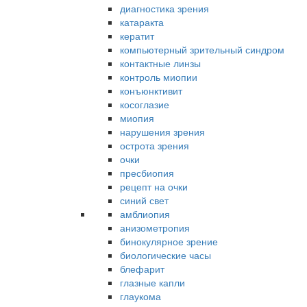
диагностика зрения
катаракта
кератит
компьютерный зрительный синдром
контактные линзы
контроль миопии
конъюнктивит
косоглазие
миопия
нарушения зрения
острота зрения
очки
пресбиопия
рецепт на очки
синий свет
амблиопия
анизометропия
бинокулярное зрение
биологические часы
блефарит
глазные капли
глаукома