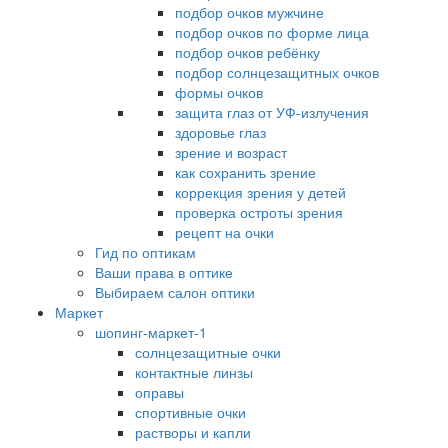
подбор очков мужчине
подбор очков по форме лица
подбор очков ребёнку
подбор солнцезащитных очков
формы очков
защита глаз от УФ-излучения
здоровье глаз
зрение и возраст
как сохранить зрение
коррекция зрения у детей
проверка остроты зрения
рецепт на очки
Гид по оптикам
Ваши права в оптике
Выбираем салон оптики
Маркет
шопинг-маркет-1
солнцезащитные очки
контактные линзы
оправы
спортивные очки
растворы и капли