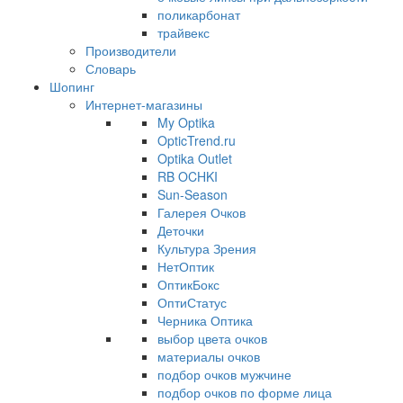
поликарбонат
трайвекс
Производители
Словарь
Шопинг
Интернет-магазины
My Optika
OpticTrend.ru
Optika Outlet
RB OCHKI
Sun-Season
Галерея Очков
Деточки
Культура Зрения
НетОптик
ОптикБокс
ОптиСтатус
Черника Оптика
выбор цвета очков
материалы очков
подбор очков мужчине
подбор очков по форме лица