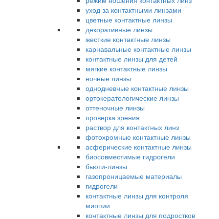
режим ношения контактных линз
уход за контактными линзами
цветные контактные линзы
декоративные линзы
жесткие контактные линзы
карнавальные контактные линзы
контактные линзы для детей
мягкие контактные линзы
ночные линзы
однодневные контактные линзы
ортокератологические линзы
оттеночные линзы
проверка зрения
раствор для контактных линз
фотохромные контактные линзы
асферические контактные линзы
биосовместимые гидрогели
бьюти-линзы
газопроницаемые материалы
гидрогели
контактные линзы для контроля
миопии
контактные линзы для подростков