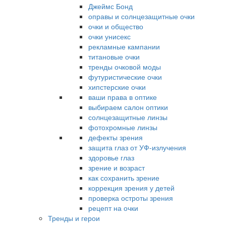
Джеймс Бонд
оправы и солнцезащитные очки
очки и общество
очки унисекс
рекламные кампании
титановые очки
тренды очковой моды
футуристические очки
хипстерские очки
ваши права в оптике
выбираем салон оптики
солнцезащитные линзы
фотохромные линзы
дефекты зрения
защита глаз от УФ-излучения
здоровье глаз
зрение и возраст
как сохранить зрение
коррекция зрения у детей
проверка остроты зрения
рецепт на очки
Тренды и герои