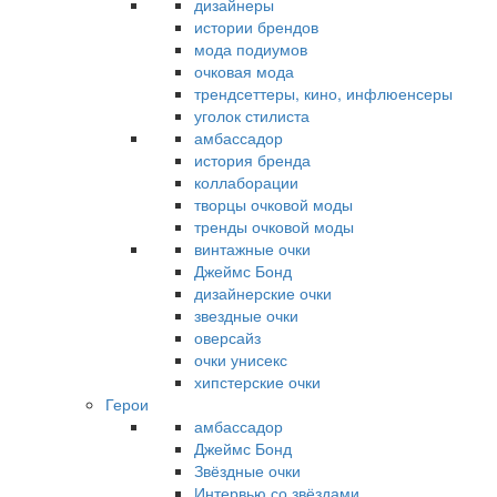
дизайнеры
истории брендов
мода подиумов
очковая мода
трендсеттеры, кино, инфлюенсеры
уголок стилиста
амбассадор
история бренда
коллаборации
творцы очковой моды
тренды очковой моды
винтажные очки
Джеймс Бонд
дизайнерские очки
звездные очки
оверсайз
очки унисекс
хипстерские очки
Герои
амбассадор
Джеймс Бонд
Звёздные очки
Интервью со звёздами