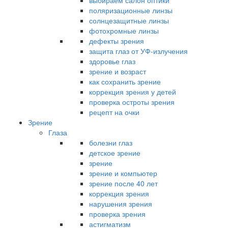
выбираем салон оптики
поляризационные линзы
солнцезащитные линзы
фотохромные линзы
дефекты зрения
защита глаз от УФ-излучения
здоровье глаз
зрение и возраст
как сохранить зрение
коррекция зрения у детей
проверка остроты зрения
рецепт на очки
Зрение
Глаза
болезни глаз
детское зрение
зрение
зрение и компьютер
зрение после 40 лет
коррекция зрения
нарушения зрения
проверка зрения
астигматизм