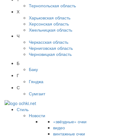
Тернопольская область
Х
Харьковская область
Херсонская область
Хмельницкая область
Ч
Черкасская область
Черниговская область
Черновицкая область
Б
Баку
Г
Гянджа
С
Сумгаит
Стиль
Новости
«звёздные» очки
видео
винтажные очки