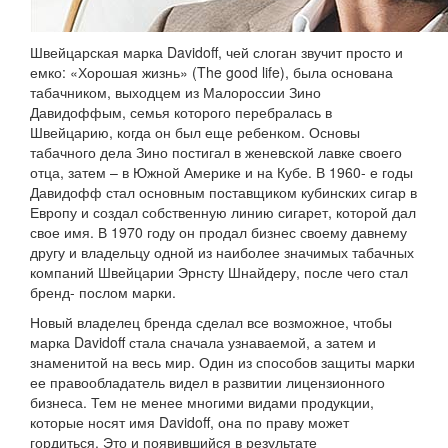
Швейцарская марка Davidoff, чей слоган звучит просто и
емко: «Хорошая жизнь» (The good life), была основана
табачником, выходцем из Малороссии Зино
Давидоффым, семья которого перебралась в
Швейцарию, когда он был еще ребенком. Основы
табачного дела Зино постигал в женевской лавке своего
отца, затем – в Южной Америке и на Кубе. В 1960- е годы
Давидофф стал основным поставщиком кубинских сигар в
Европу и создал собственную линию сигарет, которой дал
свое имя. В 1970 году он продал бизнес своему давнему
другу и владельцу одной из наиболее значимых табачных
компаний Швейцарии Эрнсту Шнайдеру, после чего стал
бренд- послом марки.
Новый владелец бренда сделал все возможное, чтобы
марка Davidoff стала сначала узнаваемой, а затем и
знаменитой на весь мир. Один из способов защиты марки
ее правообладатель видел в развитии лицензионного
бизнеса. Тем не менее многими видами продукции,
которые носят имя Davidoff, она по праву может
гордиться. Это и появившийся в результате