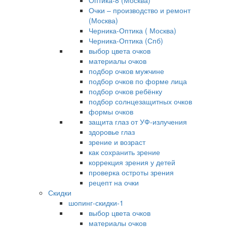
Оптика-8 (Москва)
Очки – производство и ремонт
(Москва)
Черника-Оптика ( Москва)
Черника-Оптика (Спб)
выбор цвета очков
материалы очков
подбор очков мужчине
подбор очков по форме лица
подбор очков ребёнку
подбор солнцезащитных очков
формы очков
защита глаз от УФ-излучения
здоровье глаз
зрение и возраст
как сохранить зрение
коррекция зрения у детей
проверка остроты зрения
рецепт на очки
Скидки
шопинг-скидки-1
выбор цвета очков
материалы очков