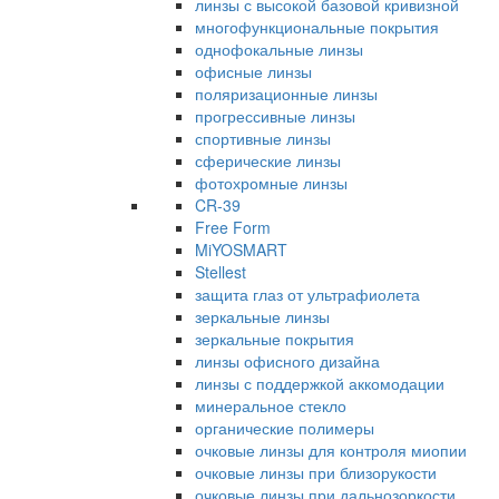
линзы с высокой базовой кривизной
многофункциональные покрытия
однофокальные линзы
офисные линзы
поляризационные линзы
прогрессивные линзы
спортивные линзы
сферические линзы
фотохромные линзы
CR-39
Free Form
MiYOSMART
Stellest
защита глаз от ультрафиолета
зеркальные линзы
зеркальные покрытия
линзы офисного дизайна
линзы с поддержкой аккомодации
минеральное стекло
органические полимеры
очковые линзы для контроля миопии
очковые линзы при близорукости
очковые линзы при дальнозоркости