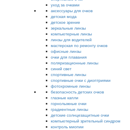
уход за очками
аксессуары для очков
детская мода
детское зрение
зеркальные линзы
компьютерные линзы
линзы для водителей
мастерская по ремонту очков
офисные линзы
очки для плавания
поляризационные линзы
синий свет
спортивные линзы
спортивные очки с диоптриями
фотохромные линзы
безопасность детских очков
глазные капли
горнолыжные очки
градиентные линзы
детские солнцезащитные очки
компьютерный зрительный синдром
контроль миопии