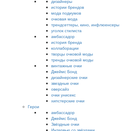
дизайнеры
истории брендов
мода подиумов
очковая мода
трендсеттеры, кино, инфлюенсеры
уголок стилиста
амбассадор
история бренда
коллаборации
творцы очковой моды
тренды очковой моды
винтажные очки
Джеймс Бонд
дизайнерские очки
звездные очки
оверсайз
очки унисекс
хипстерские очки
Герои
амбассадор
Джеймс Бонд
Звёздные очки
Интервью со звёздами