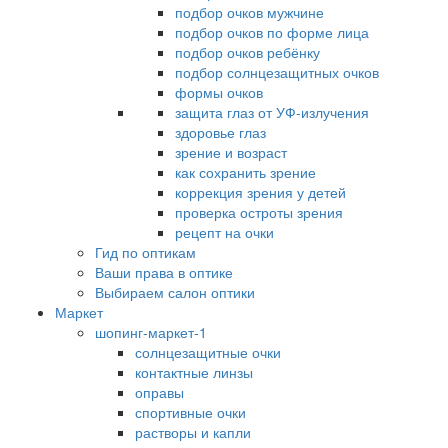
подбор очков мужчине
подбор очков по форме лица
подбор очков ребёнку
подбор солнцезащитных очков
формы очков
защита глаз от УФ-излучения
здоровье глаз
зрение и возраст
как сохранить зрение
коррекция зрения у детей
проверка остроты зрения
рецепт на очки
Гид по оптикам
Ваши права в оптике
Выбираем салон оптики
Маркет
шопинг-маркет-1
солнцезащитные очки
контактные линзы
оправы
спортивные очки
растворы и капли