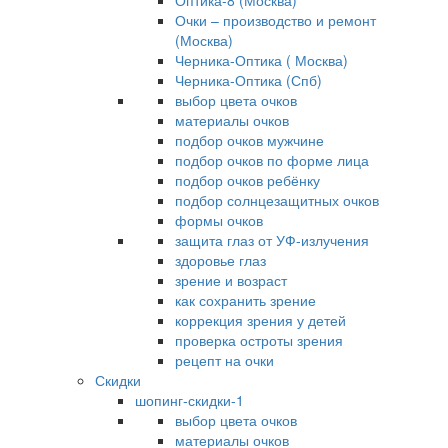
Оптика-8 (Москва)
Очки – производство и ремонт
(Москва)
Черника-Оптика ( Москва)
Черника-Оптика (Спб)
выбор цвета очков
материалы очков
подбор очков мужчине
подбор очков по форме лица
подбор очков ребёнку
подбор солнцезащитных очков
формы очков
защита глаз от УФ-излучения
здоровье глаз
зрение и возраст
как сохранить зрение
коррекция зрения у детей
проверка остроты зрения
рецепт на очки
Скидки
шопинг-скидки-1
выбор цвета очков
материалы очков