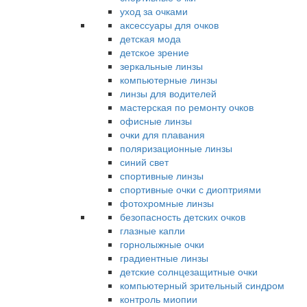
уход за очками
аксессуары для очков
детская мода
детское зрение
зеркальные линзы
компьютерные линзы
линзы для водителей
мастерская по ремонту очков
офисные линзы
очки для плавания
поляризационные линзы
синий свет
спортивные линзы
спортивные очки с диоптриями
фотохромные линзы
безопасность детских очков
глазные капли
горнолыжные очки
градиентные линзы
детские солнцезащитные очки
компьютерный зрительный синдром
контроль миопии