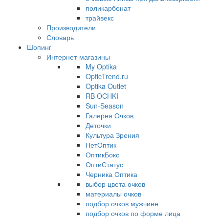
поликарбонат
трайвекс
Производители
Словарь
Шопинг
Интернет-магазины
My Optika
OpticTrend.ru
Optika Outlet
RB OCHKI
Sun-Season
Галерея Очков
Деточки
Культура Зрения
НетОптик
ОптикБокс
ОптиСтатус
Черника Оптика
выбор цвета очков
материалы очков
подбор очков мужчине
подбор очков по форме лица