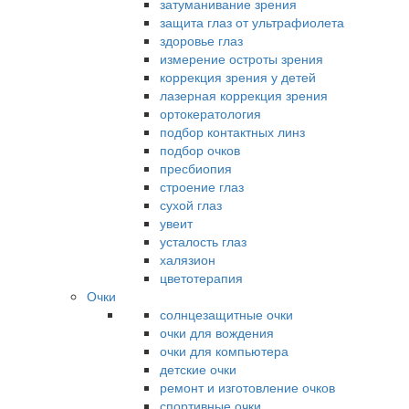
затуманивание зрения
защита глаз от ультрафиолета
здоровье глаз
измерение остроты зрения
коррекция зрения у детей
лазерная коррекция зрения
ортокератология
подбор контактных линз
подбор очков
пресбиопия
строение глаз
сухой глаз
увеит
усталость глаз
халязион
цветотерапия
Очки
солнцезащитные очки
очки для вождения
очки для компьютера
детские очки
ремонт и изготовление очков
спортивные очки