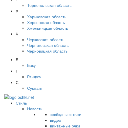
Тернопольская область
Х
Харьковская область
Херсонская область
Хмельницкая область
Ч
Черкасская область
Черниговская область
Черновицкая область
Б
Баку
Г
Гянджа
С
Сумгаит
Стиль
Новости
«звёздные» очки
видео
винтажные очки