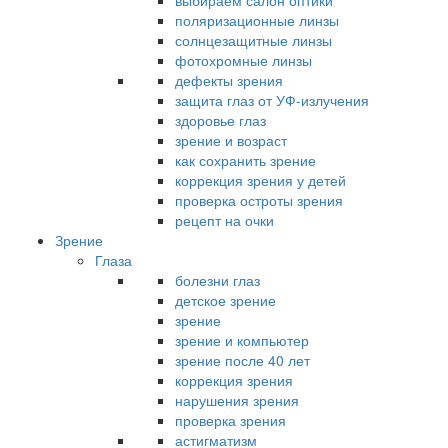
выбираем салон оптики
поляризационные линзы
солнцезащитные линзы
фотохромные линзы
дефекты зрения
защита глаз от УФ-излучения
здоровье глаз
зрение и возраст
как сохранить зрение
коррекция зрения у детей
проверка остроты зрения
рецепт на очки
Зрение
Глаза
болезни глаз
детское зрение
зрение
зрение и компьютер
зрение после 40 лет
коррекция зрения
нарушения зрения
проверка зрения
астигматизм