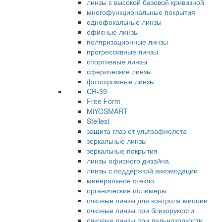
линзы с высокой базовой кривизной
многофункциональные покрытия
однофокальные линзы
офисные линзы
поляризационные линзы
прогрессивные линзы
спортивные линзы
сферические линзы
фотохромные линзы
CR-39
Free Form
MiYOSMART
Stellest
защита глаз от ультрафиолета
зеркальные линзы
зеркальные покрытия
линзы офисного дизайна
линзы с поддержкой аккомодации
минеральное стекло
органические полимеры
очковые линзы для контроля миопии
очковые линзы при близорукости
очковые линзы при дальнозоркости