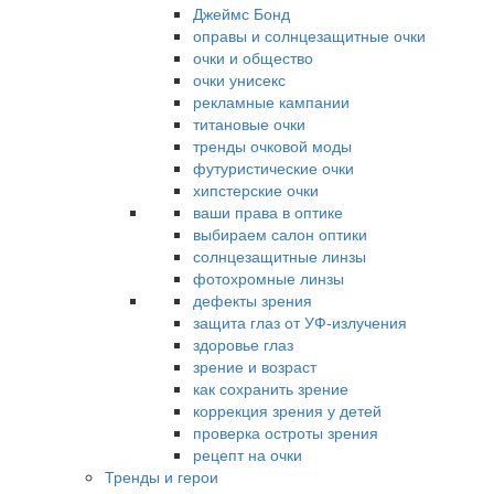
Джеймс Бонд
оправы и солнцезащитные очки
очки и общество
очки унисекс
рекламные кампании
титановые очки
тренды очковой моды
футуристические очки
хипстерские очки
ваши права в оптике
выбираем салон оптики
солнцезащитные линзы
фотохромные линзы
дефекты зрения
защита глаз от УФ-излучения
здоровье глаз
зрение и возраст
как сохранить зрение
коррекция зрения у детей
проверка остроты зрения
рецепт на очки
Тренды и герои