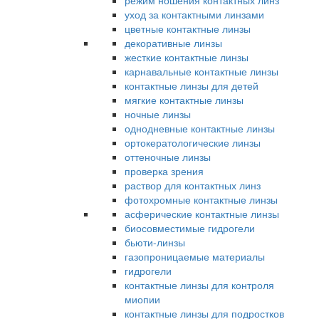
режим ношения контактных линз
уход за контактными линзами
цветные контактные линзы
декоративные линзы
жесткие контактные линзы
карнавальные контактные линзы
контактные линзы для детей
мягкие контактные линзы
ночные линзы
однодневные контактные линзы
ортокератологические линзы
оттеночные линзы
проверка зрения
раствор для контактных линз
фотохромные контактные линзы
асферические контактные линзы
биосовместимые гидрогели
бьюти-линзы
газопроницаемые материалы
гидрогели
контактные линзы для контроля
миопии
контактные линзы для подростков