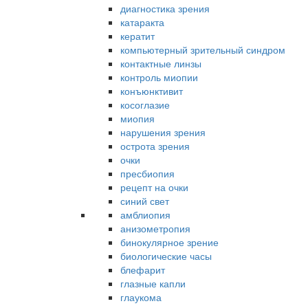
диагностика зрения
катаракта
кератит
компьютерный зрительный синдром
контактные линзы
контроль миопии
конъюнктивит
косоглазие
миопия
нарушения зрения
острота зрения
очки
пресбиопия
рецепт на очки
синий свет
амблиопия
анизометропия
бинокулярное зрение
биологические часы
блефарит
глазные капли
глаукома