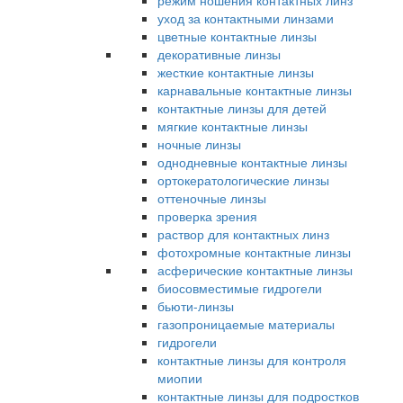
режим ношения контактных линз
уход за контактными линзами
цветные контактные линзы
декоративные линзы
жесткие контактные линзы
карнавальные контактные линзы
контактные линзы для детей
мягкие контактные линзы
ночные линзы
однодневные контактные линзы
ортокератологические линзы
оттеночные линзы
проверка зрения
раствор для контактных линз
фотохромные контактные линзы
асферические контактные линзы
биосовместимые гидрогели
бьюти-линзы
газопроницаемые материалы
гидрогели
контактные линзы для контроля
миопии
контактные линзы для подростков