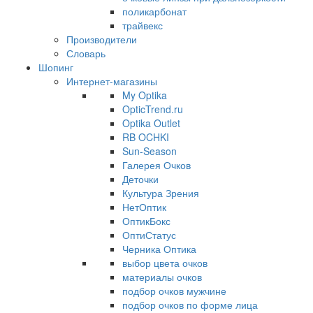
поликарбонат
трайвекс
Производители
Словарь
Шопинг
Интернет-магазины
My Optika
OpticTrend.ru
Optika Outlet
RB OCHKI
Sun-Season
Галерея Очков
Деточки
Культура Зрения
НетОптик
ОптикБокс
ОптиСтатус
Черника Оптика
выбор цвета очков
материалы очков
подбор очков мужчине
подбор очков по форме лица