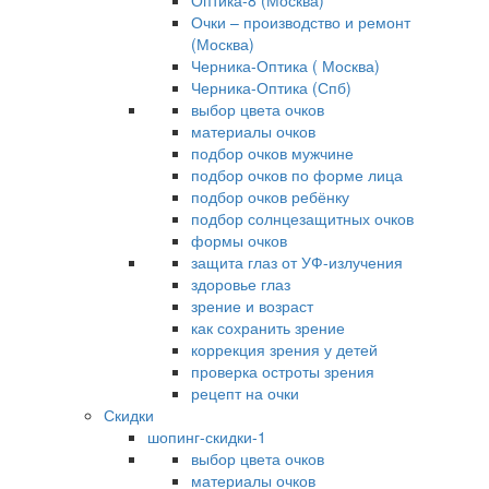
Оптика-8 (Москва)
Очки – производство и ремонт
(Москва)
Черника-Оптика ( Москва)
Черника-Оптика (Спб)
выбор цвета очков
материалы очков
подбор очков мужчине
подбор очков по форме лица
подбор очков ребёнку
подбор солнцезащитных очков
формы очков
защита глаз от УФ-излучения
здоровье глаз
зрение и возраст
как сохранить зрение
коррекция зрения у детей
проверка остроты зрения
рецепт на очки
Скидки
шопинг-скидки-1
выбор цвета очков
материалы очков