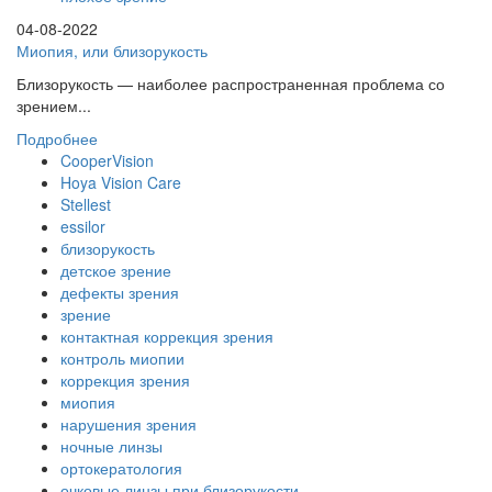
04-08-2022
Миопия, или близорукость
Близорукость — наиболее распространенная проблема со
зрением...
Подробнее
CooperVision
Hoya Vision Care
Stellest
essilor
близорукость
детское зрение
дефекты зрения
зрение
контактная коррекция зрения
контроль миопии
коррекция зрения
миопия
нарушения зрения
ночные линзы
ортокератология
очковые линзы при близорукости