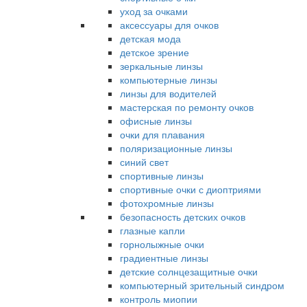
уход за очками
аксессуары для очков
детская мода
детское зрение
зеркальные линзы
компьютерные линзы
линзы для водителей
мастерская по ремонту очков
офисные линзы
очки для плавания
поляризационные линзы
синий свет
спортивные линзы
спортивные очки с диоптриями
фотохромные линзы
безопасность детских очков
глазные капли
горнолыжные очки
градиентные линзы
детские солнцезащитные очки
компьютерный зрительный синдром
контроль миопии