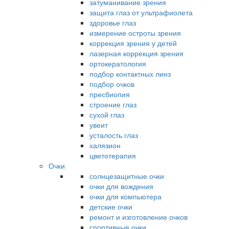
затуманивание зрения
защита глаз от ультрафиолета
здоровье глаз
измерение остроты зрения
коррекция зрения у детей
лазерная коррекция зрения
ортокератология
подбор контактных линз
подбор очков
пресбиопия
строение глаз
сухой глаз
увеит
усталость глаз
халязион
цветотерапия
Очки
солнцезащитные очки
очки для вождения
очки для компьютера
детские очки
ремонт и изготовление очков
спортивные очки