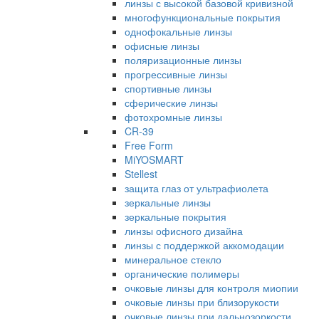
линзы с высокой базовой кривизной
многофункциональные покрытия
однофокальные линзы
офисные линзы
поляризационные линзы
прогрессивные линзы
спортивные линзы
сферические линзы
фотохромные линзы
CR-39
Free Form
MiYOSMART
Stellest
защита глаз от ультрафиолета
зеркальные линзы
зеркальные покрытия
линзы офисного дизайна
линзы с поддержкой аккомодации
минеральное стекло
органические полимеры
очковые линзы для контроля миопии
очковые линзы при близорукости
очковые линзы при дальнозоркости