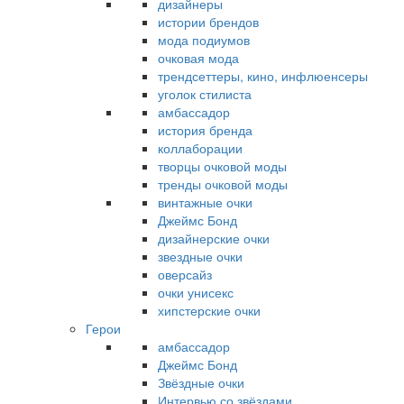
дизайнеры
истории брендов
мода подиумов
очковая мода
трендсеттеры, кино, инфлюенсеры
уголок стилиста
амбассадор
история бренда
коллаборации
творцы очковой моды
тренды очковой моды
винтажные очки
Джеймс Бонд
дизайнерские очки
звездные очки
оверсайз
очки унисекс
хипстерские очки
Герои
амбассадор
Джеймс Бонд
Звёздные очки
Интервью со звёздами