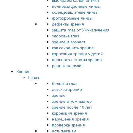
выбираем салон оптики
поляризационные линзы
солнцезащитные линзы
фотохромные линзы
дефекты зрения
защита глаз от УФ-излучения
здоровье глаз
зрение и возраст
как сохранить зрение
коррекция зрения у детей
проверка остроты зрения
рецепт на очки
Зрение
Глаза
болезни глаз
детское зрение
зрение
зрение и компьютер
зрение после 40 лет
коррекция зрения
нарушения зрения
проверка зрения
астигматизм