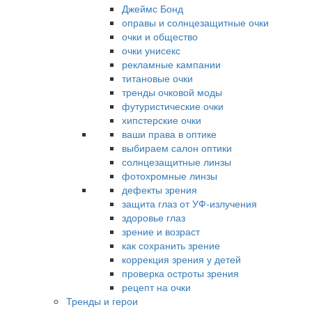
Джеймс Бонд
оправы и солнцезащитные очки
очки и общество
очки унисекс
рекламные кампании
титановые очки
тренды очковой моды
футуристические очки
хипстерские очки
ваши права в оптике
выбираем салон оптики
солнцезащитные линзы
фотохромные линзы
дефекты зрения
защита глаз от УФ-излучения
здоровье глаз
зрение и возраст
как сохранить зрение
коррекция зрения у детей
проверка остроты зрения
рецепт на очки
Тренды и герои