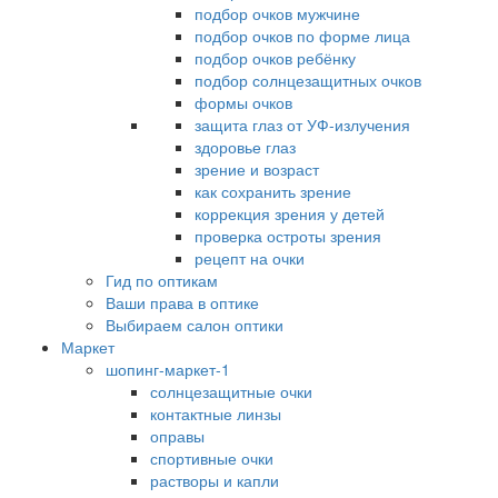
подбор очков мужчине
подбор очков по форме лица
подбор очков ребёнку
подбор солнцезащитных очков
формы очков
защита глаз от УФ-излучения
здоровье глаз
зрение и возраст
как сохранить зрение
коррекция зрения у детей
проверка остроты зрения
рецепт на очки
Гид по оптикам
Ваши права в оптике
Выбираем салон оптики
Маркет
шопинг-маркет-1
солнцезащитные очки
контактные линзы
оправы
спортивные очки
растворы и капли