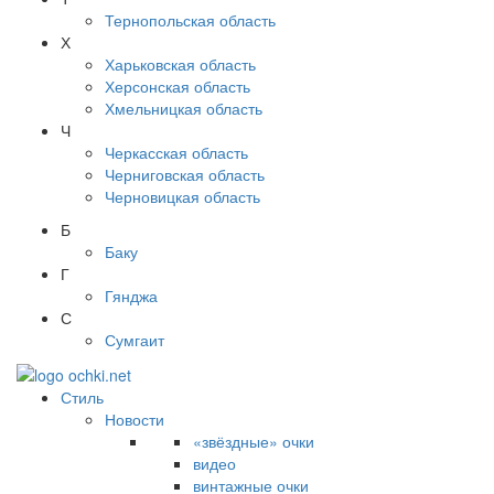
Тернопольская область
Х
Харьковская область
Херсонская область
Хмельницкая область
Ч
Черкасская область
Черниговская область
Черновицкая область
Б
Баку
Г
Гянджа
С
Сумгаит
Стиль
Новости
«звёздные» очки
видео
винтажные очки