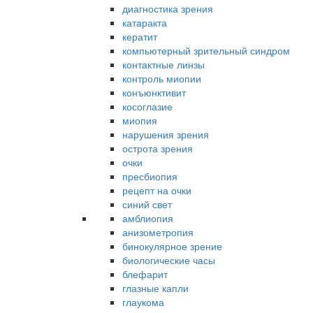
диагностика зрения
катаракта
кератит
компьютерный зрительный синдром
контактные линзы
контроль миопии
конъюнктивит
косоглазие
миопия
нарушения зрения
острота зрения
очки
пресбиопия
рецепт на очки
синий свет
амблиопия
анизометропия
бинокулярное зрение
биологические часы
блефарит
глазные капли
глаукома