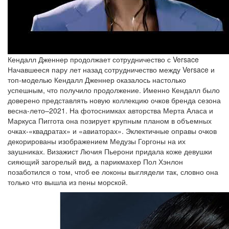
Кендалл Дженнер продолжает сотрудничество с Versace
Начавшееся пару лет назад сотрудничество между Versace и
топ-моделью Кендалл Дженнер оказалось настолько
успешным, что получило продолжение. Именно Кендалл было
доверено представлять новую коллекцию очков бренда сезона
весна-лето–2021. На фотоснимках авторства Мерта Аласа и
Маркуса Пиггота она позирует крупным планом в объемных
очках-«квадратах» и «авиаторах». Эклектичные оправы очков
декорированы изображением Медузы Горгоны на их
заушниках. Визажист Лючия Пьерони придала коже девушки
сияющий загорелый вид, а парикмахер Пол Хэнлон
позаботился о том, чтоб ее локоны выглядели так, словно она
только что вышла из пены морской.