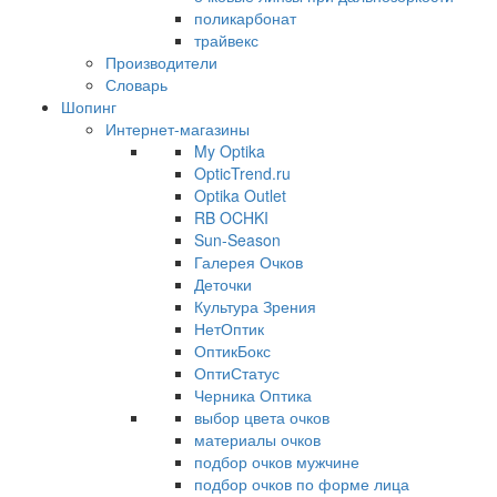
поликарбонат
трайвекс
Производители
Словарь
Шопинг
Интернет-магазины
My Optika
OpticTrend.ru
Optika Outlet
RB OCHKI
Sun-Season
Галерея Очков
Деточки
Культура Зрения
НетОптик
ОптикБокс
ОптиСтатус
Черника Оптика
выбор цвета очков
материалы очков
подбор очков мужчине
подбор очков по форме лица