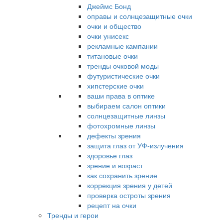
Джеймс Бонд
оправы и солнцезащитные очки
очки и общество
очки унисекс
рекламные кампании
титановые очки
тренды очковой моды
футуристические очки
хипстерские очки
ваши права в оптике
выбираем салон оптики
солнцезащитные линзы
фотохромные линзы
дефекты зрения
защита глаз от УФ-излучения
здоровье глаз
зрение и возраст
как сохранить зрение
коррекция зрения у детей
проверка остроты зрения
рецепт на очки
Тренды и герои