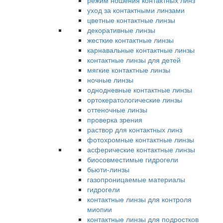
режим ношения контактных линз
уход за контактными линзами
цветные контактные линзы
декоративные линзы
жесткие контактные линзы
карнавальные контактные линзы
контактные линзы для детей
мягкие контактные линзы
ночные линзы
однодневные контактные линзы
ортокератологические линзы
оттеночные линзы
проверка зрения
раствор для контактных линз
фотохромные контактные линзы
асферические контактные линзы
биосовместимые гидрогели
бьюти-линзы
газопроницаемые материалы
гидрогели
контактные линзы для контроля
миопии
контактные линзы для подростков