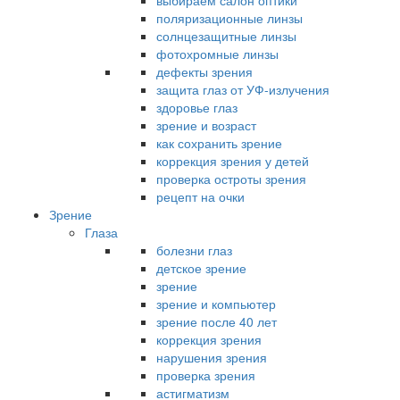
выбираем салон оптики
поляризационные линзы
солнцезащитные линзы
фотохромные линзы
дефекты зрения
защита глаз от УФ-излучения
здоровье глаз
зрение и возраст
как сохранить зрение
коррекция зрения у детей
проверка остроты зрения
рецепт на очки
Зрение
Глаза
болезни глаз
детское зрение
зрение
зрение и компьютер
зрение после 40 лет
коррекция зрения
нарушения зрения
проверка зрения
астигматизм