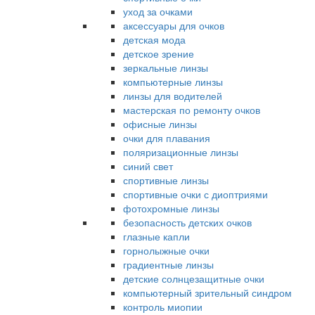
уход за очками
аксессуары для очков
детская мода
детское зрение
зеркальные линзы
компьютерные линзы
линзы для водителей
мастерская по ремонту очков
офисные линзы
очки для плавания
поляризационные линзы
синий свет
спортивные линзы
спортивные очки с диоптриями
фотохромные линзы
безопасность детских очков
глазные капли
горнолыжные очки
градиентные линзы
детские солнцезащитные очки
компьютерный зрительный синдром
контроль миопии