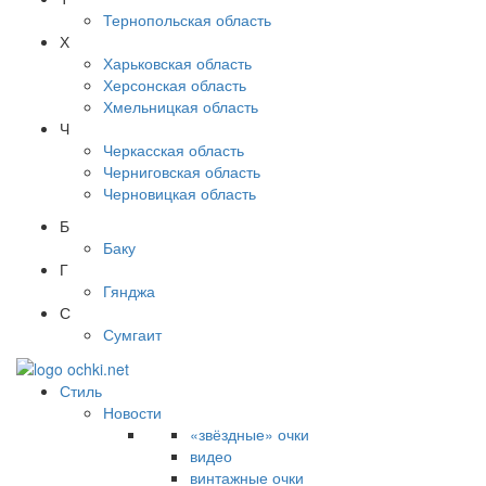
Тернопольская область
Х
Харьковская область
Херсонская область
Хмельницкая область
Ч
Черкасская область
Черниговская область
Черновицкая область
Б
Баку
Г
Гянджа
С
Сумгаит
Стиль
Новости
«звёздные» очки
видео
винтажные очки