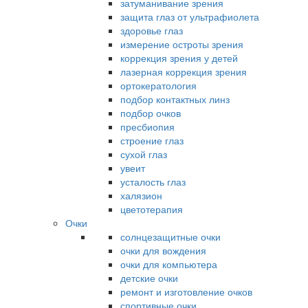
затуманивание зрения
защита глаз от ультрафиолета
здоровье глаз
измерение остроты зрения
коррекция зрения у детей
лазерная коррекция зрения
ортокератология
подбор контактных линз
подбор очков
пресбиопия
строение глаз
сухой глаз
увеит
усталость глаз
халязион
цветотерапия
Очки
солнцезащитные очки
очки для вождения
очки для компьютера
детские очки
ремонт и изготовление очков
спортивные очки