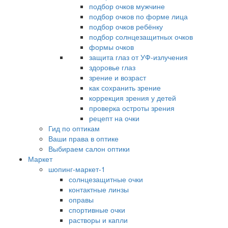
подбор очков мужчине
подбор очков по форме лица
подбор очков ребёнку
подбор солнцезащитных очков
формы очков
защита глаз от УФ-излучения
здоровье глаз
зрение и возраст
как сохранить зрение
коррекция зрения у детей
проверка остроты зрения
рецепт на очки
Гид по оптикам
Ваши права в оптике
Выбираем салон оптики
Маркет
шопинг-маркет-1
солнцезащитные очки
контактные линзы
оправы
спортивные очки
растворы и капли