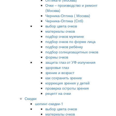
Оптика-8 (Москва)
Очки – производство и ремонт
(Москва)
Черника-Оптика ( Москва)
Черника-Оптика (Спб)
выбор цвета очков
материалы очков
подбор очков мужчине
подбор очков по форме лица
подбор очков ребёнку
подбор солнцезащитных очков
формы очков
защита глаз от УФ-излучения
здоровье глаз
зрение и возраст
как сохранить зрение
коррекция зрения у детей
проверка остроты зрения
рецепт на очки
Скидки
шопинг-скидки-1
выбор цвета очков
материалы очков