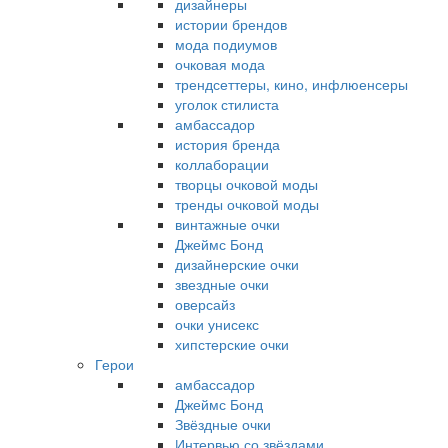
дизайнеры
истории брендов
мода подиумов
очковая мода
трендсеттеры, кино, инфлюенсеры
уголок стилиста
амбассадор
история бренда
коллаборации
творцы очковой моды
тренды очковой моды
винтажные очки
Джеймс Бонд
дизайнерские очки
звездные очки
оверсайз
очки унисекс
хипстерские очки
Герои
амбассадор
Джеймс Бонд
Звёздные очки
Интервью со звёздами