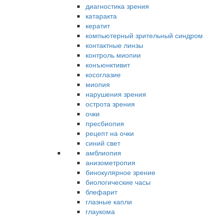
диагностика зрения
катаракта
кератит
компьютерный зрительный синдром
контактные линзы
контроль миопии
конъюнктивит
косоглазие
миопия
нарушения зрения
острота зрения
очки
пресбиопия
рецепт на очки
синий свет
амблиопия
анизометропия
бинокулярное зрение
биологические часы
блефарит
глазные капли
глаукома