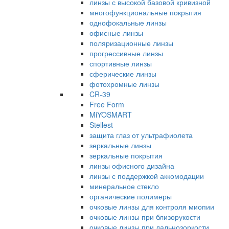
линзы с высокой базовой кривизной
многофункциональные покрытия
однофокальные линзы
офисные линзы
поляризационные линзы
прогрессивные линзы
спортивные линзы
сферические линзы
фотохромные линзы
CR-39
Free Form
MiYOSMART
Stellest
защита глаз от ультрафиолета
зеркальные линзы
зеркальные покрытия
линзы офисного дизайна
линзы с поддержкой аккомодации
минеральное стекло
органические полимеры
очковые линзы для контроля миопии
очковые линзы при близорукости
очковые линзы при дальнозоркости