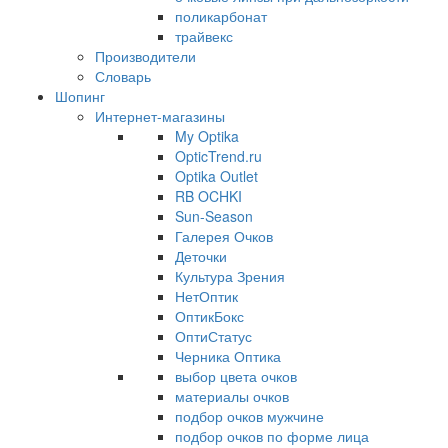
поликарбонат
трайвекс
Производители
Словарь
Шопинг
Интернет-магазины
My Optika
OpticTrend.ru
Optika Outlet
RB OCHKI
Sun-Season
Галерея Очков
Деточки
Культура Зрения
НетОптик
ОптикБокс
ОптиСтатус
Черника Оптика
выбор цвета очков
материалы очков
подбор очков мужчине
подбор очков по форме лица