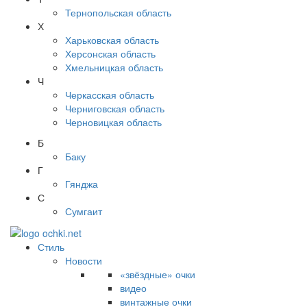
Тернопольская область
Х
Харьковская область
Херсонская область
Хмельницкая область
Ч
Черкасская область
Черниговская область
Черновицкая область
Б
Баку
Г
Гянджа
С
Сумгаит
Стиль
Новости
«звёздные» очки
видео
винтажные очки