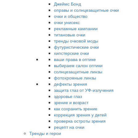
Джеймс Бонд
оправы и солнцезащитные очки
очки и общество
очки унисекс
рекламные кампании
титановые очки
тренды очковой моды
футуристические очки
хипстерские очки
ваши права в оптике
выбираем салон оптики
солнцезащитные линзы
фотохромные линзы
дефекты зрения
защита глаз от УФ-излучения
здоровье глаз
зрение и возраст
как сохранить зрение
коррекция зрения у детей
проверка остроты зрения
рецепт на очки
Тренды и герои