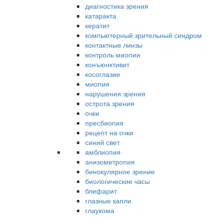
диагностика зрения
катаракта
кератит
компьютерный зрительный синдром
контактные линзы
контроль миопии
конъюнктивит
косоглазие
миопия
нарушения зрения
острота зрения
очки
пресбиопия
рецепт на очки
синий свет
амблиопия
анизометропия
бинокулярное зрение
биологические часы
блефарит
глазные капли
глаукома