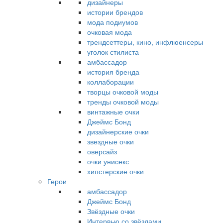
дизайнеры
истории брендов
мода подиумов
очковая мода
трендсеттеры, кино, инфлюенсеры
уголок стилиста
амбассадор
история бренда
коллаборации
творцы очковой моды
тренды очковой моды
винтажные очки
Джеймс Бонд
дизайнерские очки
звездные очки
оверсайз
очки унисекс
хипстерские очки
Герои
амбассадор
Джеймс Бонд
Звёздные очки
Интервью со звёздами