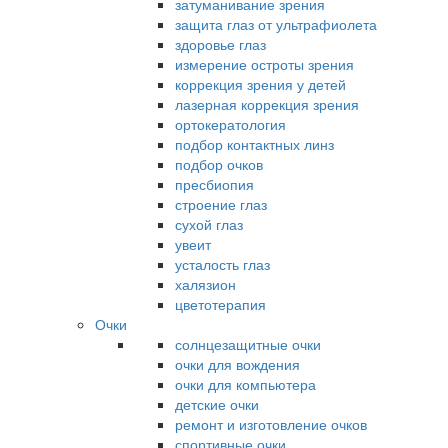
затуманивание зрения
защита глаз от ультрафиолета
здоровье глаз
измерение остроты зрения
коррекция зрения у детей
лазерная коррекция зрения
ортокератология
подбор контактных линз
подбор очков
пресбиопия
строение глаз
сухой глаз
увеит
усталость глаз
халязион
цветотерапия
Очки
солнцезащитные очки
очки для вождения
очки для компьютера
детские очки
ремонт и изготовление очков
спортивные очки