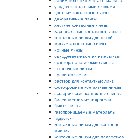
режим ношения контактных линз
уход за контактными линзами
цветные контактные линзы
декоративные линзы
жесткие контактные линзы
карнавальные контактные линзы
контактные линзы для детей
мягкие контактные линзы
ночные линзы
однодневные контактные линзы
ортокератологические линзы
оттеночные линзы
проверка зрения
раствор для контактных линз
фотохромные контактные линзы
асферические контактные линзы
биосовместимые гидрогели
бьюти-линзы
газопроницаемые материалы
гидрогели
контактные линзы для контроля
миопии
контактные линзы для подростков