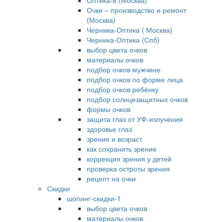
Оптика-8 (Москва)
Очки – производство и ремонт
(Москва)
Черника-Оптика ( Москва)
Черника-Оптика (Спб)
выбор цвета очков
материалы очков
подбор очков мужчине
подбор очков по форме лица
подбор очков ребёнку
подбор солнцезащитных очков
формы очков
защита глаз от УФ-излучения
здоровье глаз
зрение и возраст
как сохранить зрение
коррекция зрения у детей
проверка остроты зрения
рецепт на очки
Скидки
шопинг-скидки-1
выбор цвета очков
материалы очков