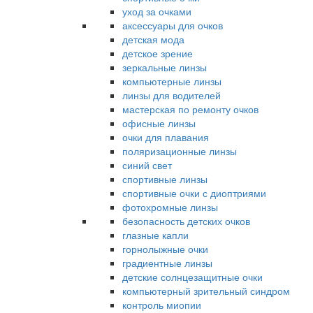
уход за очками
аксессуары для очков
детская мода
детское зрение
зеркальные линзы
компьютерные линзы
линзы для водителей
мастерская по ремонту очков
офисные линзы
очки для плавания
поляризационные линзы
синий свет
спортивные линзы
спортивные очки с диоптриями
фотохромные линзы
безопасность детских очков
глазные капли
горнолыжные очки
градиентные линзы
детские солнцезащитные очки
компьютерный зрительный синдром
контроль миопии