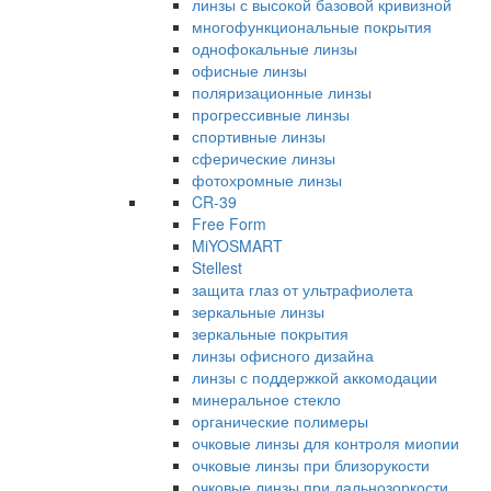
линзы с высокой базовой кривизной
многофункциональные покрытия
однофокальные линзы
офисные линзы
поляризационные линзы
прогрессивные линзы
спортивные линзы
сферические линзы
фотохромные линзы
CR-39
Free Form
MiYOSMART
Stellest
защита глаз от ультрафиолета
зеркальные линзы
зеркальные покрытия
линзы офисного дизайна
линзы с поддержкой аккомодации
минеральное стекло
органические полимеры
очковые линзы для контроля миопии
очковые линзы при близорукости
очковые линзы при дальнозоркости