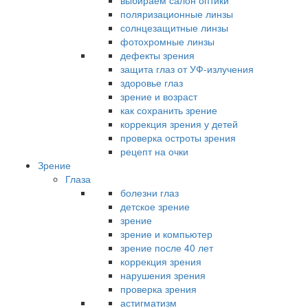
выбираем салон оптики
поляризационные линзы
солнцезащитные линзы
фотохромные линзы
дефекты зрения
защита глаз от УФ-излучения
здоровье глаз
зрение и возраст
как сохранить зрение
коррекция зрения у детей
проверка остроты зрения
рецепт на очки
Зрение
Глаза
болезни глаз
детское зрение
зрение
зрение и компьютер
зрение после 40 лет
коррекция зрения
нарушения зрения
проверка зрения
астигматизм