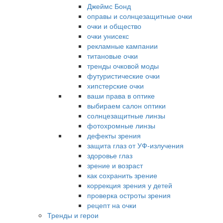
Джеймс Бонд
оправы и солнцезащитные очки
очки и общество
очки унисекс
рекламные кампании
титановые очки
тренды очковой моды
футуристические очки
хипстерские очки
ваши права в оптике
выбираем салон оптики
солнцезащитные линзы
фотохромные линзы
дефекты зрения
защита глаз от УФ-излучения
здоровье глаз
зрение и возраст
как сохранить зрение
коррекция зрения у детей
проверка остроты зрения
рецепт на очки
Тренды и герои