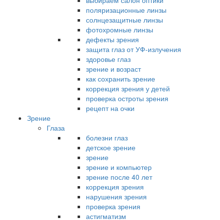
выбираем салон оптики
поляризационные линзы
солнцезащитные линзы
фотохромные линзы
дефекты зрения
защита глаз от УФ-излучения
здоровье глаз
зрение и возраст
как сохранить зрение
коррекция зрения у детей
проверка остроты зрения
рецепт на очки
Зрение
Глаза
болезни глаз
детское зрение
зрение
зрение и компьютер
зрение после 40 лет
коррекция зрения
нарушения зрения
проверка зрения
астигматизм