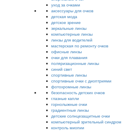
уход за очками
аксессуары для очков
детская мода
детское зрение
зеркальные линзы
компьютерные линзы
линзы для водителей
мастерская по ремонту очков
офисные линзы
очки для плавания
поляризационные линзы
синий свет
спортивные линзы
спортивные очки с диоптриями
фотохромные линзы
безопасность детских очков
глазные капли
горнолыжные очки
градиентные линзы
детские солнцезащитные очки
компьютерный зрительный синдром
контроль миопии