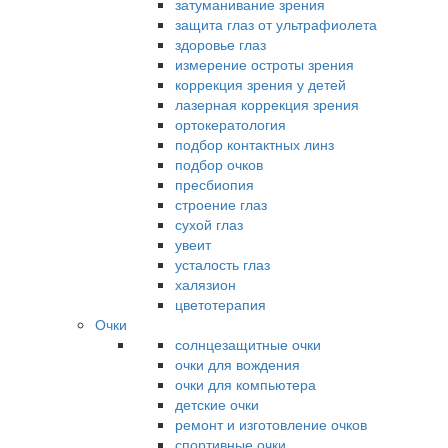
затуманивание зрения
защита глаз от ультрафиолета
здоровье глаз
измерение остроты зрения
коррекция зрения у детей
лазерная коррекция зрения
ортокератология
подбор контактных линз
подбор очков
пресбиопия
строение глаз
сухой глаз
увеит
усталость глаз
халязион
цветотерапия
Очки
солнцезащитные очки
очки для вождения
очки для компьютера
детские очки
ремонт и изготовление очков
спортивные очки