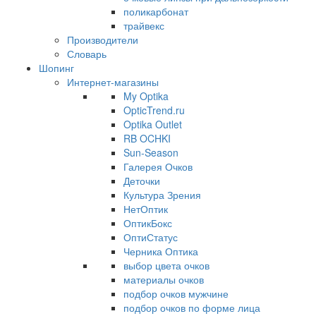
поликарбонат
трайвекс
Производители
Словарь
Шопинг
Интернет-магазины
My Optika
OpticTrend.ru
Optika Outlet
RB OCHKI
Sun-Season
Галерея Очков
Деточки
Культура Зрения
НетОптик
ОптикБокс
ОптиСтатус
Черника Оптика
выбор цвета очков
материалы очков
подбор очков мужчине
подбор очков по форме лица