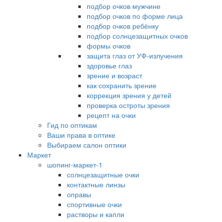
подбор очков мужчине
подбор очков по форме лица
подбор очков ребёнку
подбор солнцезащитных очков
формы очков
защита глаз от УФ-излучения
здоровье глаз
зрение и возраст
как сохранить зрение
коррекция зрения у детей
проверка остроты зрения
рецепт на очки
Гид по оптикам
Ваши права в оптике
Выбираем салон оптики
Маркет
шопинг-маркет-1
солнцезащитные очки
контактные линзы
оправы
спортивные очки
растворы и капли