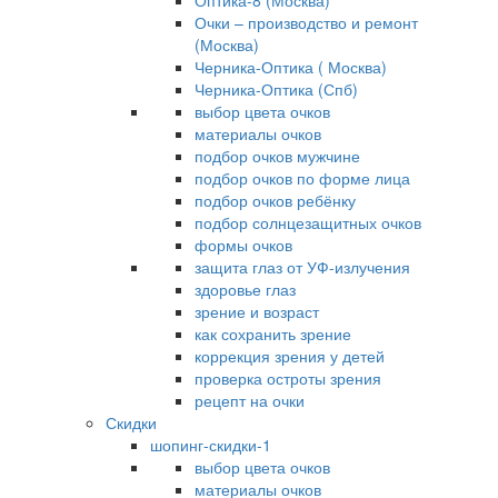
Оптика-8 (Москва)
Очки – производство и ремонт
(Москва)
Черника-Оптика ( Москва)
Черника-Оптика (Спб)
выбор цвета очков
материалы очков
подбор очков мужчине
подбор очков по форме лица
подбор очков ребёнку
подбор солнцезащитных очков
формы очков
защита глаз от УФ-излучения
здоровье глаз
зрение и возраст
как сохранить зрение
коррекция зрения у детей
проверка остроты зрения
рецепт на очки
Скидки
шопинг-скидки-1
выбор цвета очков
материалы очков