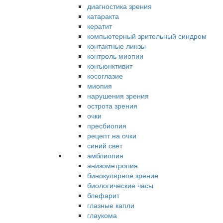
диагностика зрения
катаракта
кератит
компьютерный зрительный синдром
контактные линзы
контроль миопии
конъюнктивит
косоглазие
миопия
нарушения зрения
острота зрения
очки
пресбиопия
рецепт на очки
синий свет
амблиопия
анизометропия
бинокулярное зрение
биологические часы
блефарит
глазные капли
глаукома