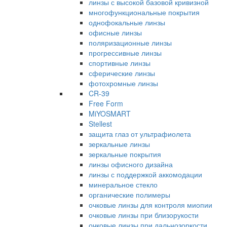
линзы с высокой базовой кривизной
многофункциональные покрытия
однофокальные линзы
офисные линзы
поляризационные линзы
прогрессивные линзы
спортивные линзы
сферические линзы
фотохромные линзы
CR-39
Free Form
MiYOSMART
Stellest
защита глаз от ультрафиолета
зеркальные линзы
зеркальные покрытия
линзы офисного дизайна
линзы с поддержкой аккомодации
минеральное стекло
органические полимеры
очковые линзы для контроля миопии
очковые линзы при близорукости
очковые линзы при дальнозоркости