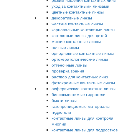
режим ношения контактных линз
уход за контактными линзами
цветные контактные линзы
декоративные линзы
жесткие контактные линзы
карнавальные контактные линзы
контактные линзы для детей
мягкие контактные линзы
ночные линзы
однодневные контактные линзы
ортокератологические линзы
оттеночные линзы
проверка зрения
раствор для контактных линз
фотохромные контактные линзы
асферические контактные линзы
биосовместимые гидрогели
бьюти-линзы
газопроницаемые материалы
гидрогели
контактные линзы для контроля
миопии
контактные линзы для подростков