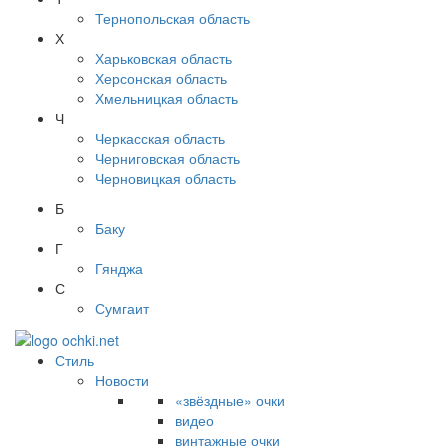
Тернопольская область
Х
Харьковская область
Херсонская область
Хмельницкая область
Ч
Черкасская область
Черниговская область
Черновицкая область
Б
Баку
Г
Гянджа
С
Сумгаит
Стиль
Новости
«звёздные» очки
видео
винтажные очки