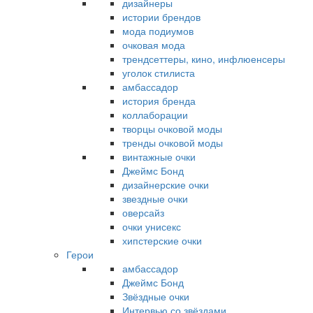
дизайнеры
истории брендов
мода подиумов
очковая мода
трендсеттеры, кино, инфлюенсеры
уголок стилиста
амбассадор
история бренда
коллаборации
творцы очковой моды
тренды очковой моды
винтажные очки
Джеймс Бонд
дизайнерские очки
звездные очки
оверсайз
очки унисекс
хипстерские очки
Герои
амбассадор
Джеймс Бонд
Звёздные очки
Интервью со звёздами